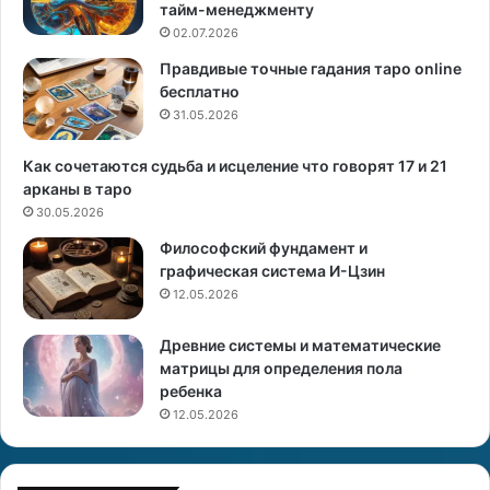
н
тайм-менеджменту
а
02.07.2026
Правдивые точные гадания таро online
м
бесплатно
е
31.05.2026
с
я
ц
Как сочетаются судьба и исцеление что говорят 17 и 21
арканы в таро
30.05.2026
Философский фундамент и
графическая система И-Цзин
12.05.2026
Древние системы и математические
матрицы для определения пола
ребенка
12.05.2026