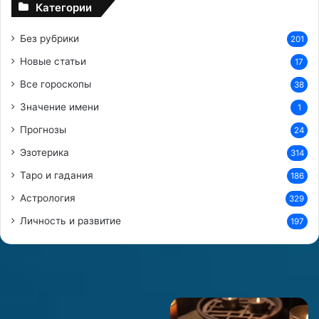
Категории
Без рубрики
201
Новые статьи
17
Все гороскопы
38
Значение имени
1
Прогнозы
24
Эзотерика
314
Таро и гадания
186
Астрология
329
Личность и развитие
197
Как
Философский