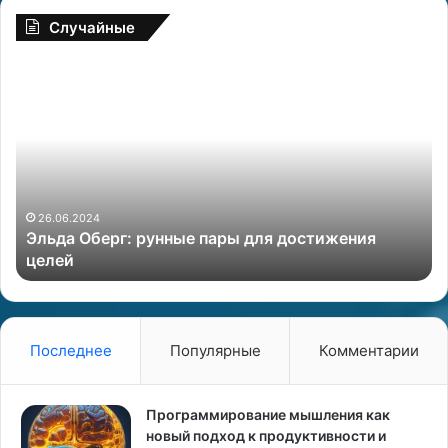
Случайные
Ф
и
н
а
н
с
о
в
ля достижения
ы
27.06.2024
Финансовый гороскоп на месяц
й
г
о
р
о
Последнее
Популярные
Комментарии
с
к
о
Программирование мышления как
п
новый подход к продуктивности и