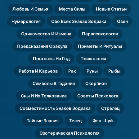
Любовь И Семья
Места Силы
Новые Статьи
Нумерология
Обо Всех Знаках Зодиака
Овен
Одиночество И Измена
Парапсихология
Предсказания Оракула
Приметы И Ритуалы
Прогнозы На Год
Психология
Работа И Карьера
Рак
Руны
Рыбы
Символы В Гадании
Скорпион
Сны И Их Толкование
Советы Психолога
Совместимость Знаков Зодиака
Стрелец
Тайные Знания
Телец
Фэн-Шуй
Эзотерическая Психология