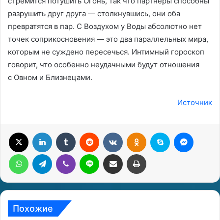
стремится потушить Огонь, так что партнеры способны
разрушить друг друга — столкнувшись, они оба
превратятся в пар. С Воздухом у Воды абсолютно нет
точек соприкосновения — это два параллельных мира,
которым не суждено пересечься. Интимный гороскоп
говорит, что особенно неудачными будут отношения
с Овном и Близнецами.
Источник
X
LinkedIn
Tumblr
Reddit
Вконтакте
Одноклассники
Skype
Messenger
WhatsApp
Telegram
Viber
Line
Поделиться через электронную почту
Печатать
Похожие