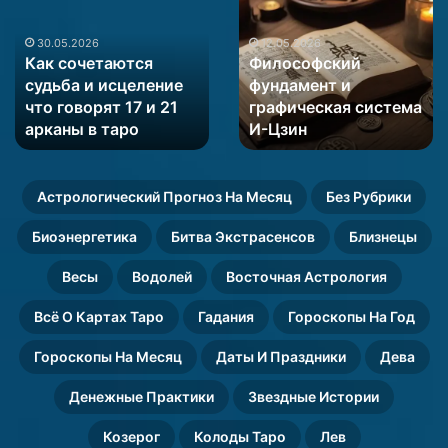
сочетаются
фундамент
судьба
и
и
графическая
30.05.2026
12.05.2026
Как сочетаются
Философский
исцеление
система
судьба и исцеление
фундамент и
что
И-
что говорят 17 и 21
графическая система
говорят
Цзин
17
арканы в таро
И-Цзин
и
21
арканы
Астрологический Прогноз На Месяц
Без Рубрики
в
таро
Биоэнергетика
Битва Экстрасенсов
Близнецы
Весы
Водолей
Восточная Астрология
Всё О Картах Таро
Гадания
Гороскопы На Год
Гороскопы На Месяц
Даты И Праздники
Дева
Денежные Практики
Звездные Истории
Козерог
Колоды Таро
Лев