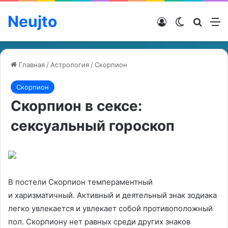
Neujto
Войти
Switch ski
Искат
М
Главная
/
Астрология
/
Скорпион
Скорпион
Скорпион в сексе:
сексуальный гороскоп
В постели Скорпион темпераментный
и харизматичный. Активный и деятельный знак зодиака
легко увлекается и увлекает собой противоположный
пол. Скорпиону нет равных среди других знаков