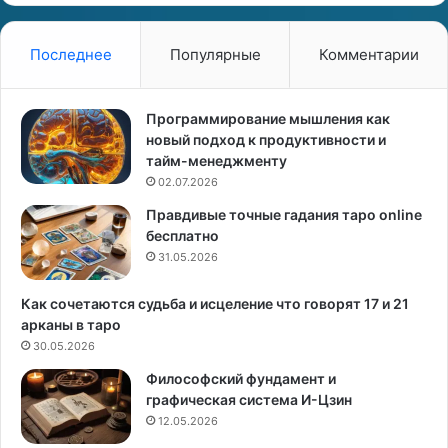
н
л
и
е
з
н
Последнее
Популярные
Комментарии
м
д
ы
а
п
р
Программирование мышления как
о
ь
новый подход к продуктивности и
д
и
тайм-менеджменту
с
в
02.07.2026
о
л
Правдивые точные гадания таро online
з
и
бесплатно
н
я
а
31.05.2026
н
н
и
и
е
Как сочетаются судьба и исцеление что говорят 17 и 21
я
п
арканы в таро
и
я
30.05.2026
к
т
Философский фундамент и
л
и
графическая система И-Цзин
а
с
12.05.2026
с
т
с
и