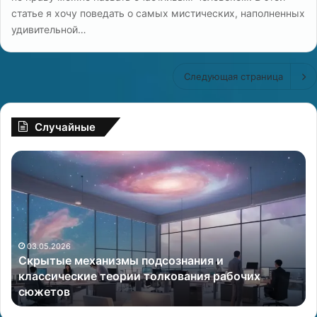
статье я хочу поведать о самых мистических, наполненных
удивительной…
Следующая страница
Случайные
С
В
к
о
р
с
ы
т
т
о
ы
ч
е
03.05.2026
н
Скрытые механизмы подсознания и
м
ы
классические теории толкования рабочих
е
й
сюжетов
х
к
а
а