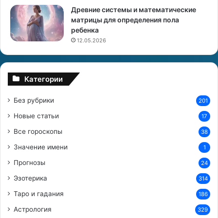
Древние системы и математические
и
х
матрицы для определения пола
ч
и
ребенка
е
й
с
н
12.05.2026
к
а
и
с
е
у
Категории
т
д
е
ь
Без рубрики
201
о
б
р
у
Новые статьи
17
и
и
Все гороскопы
и
38
о
т
т
Значение имени
1
о
н
Прогнозы
л
о
24
к
ш
Эзотерика
314
о
е
в
Таро и гадания
н
186
а
и
Астрология
329
н
я