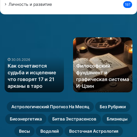
и
Личность и развитие
197
я
р
а
б
о
Как
Философский
ч
сочетаются
фундамент
и
судьба
и
х
и
графическая
30.05.2026
12.05.2026
с
Как сочетаются
Философский
исцеление
система
ю
судьба и исцеление
фундамент и
что
И-
ж
что говорят 17 и 21
графическая система
говорят
Цзин
е
17
арканы в таро
И-Цзин
т
и
о
21
в
арканы
Астрологический Прогноз На Месяц
Без Рубрики
в
таро
Биоэнергетика
Битва Экстрасенсов
Близнецы
Весы
Водолей
Восточная Астрология