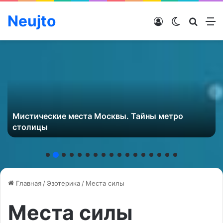
Neujto
Войти
Switch ski
Искат
М
Мистические места Москвы. Тайны метро
столицы
Главная
/
Эзотерика
/
Места силы
Места силы