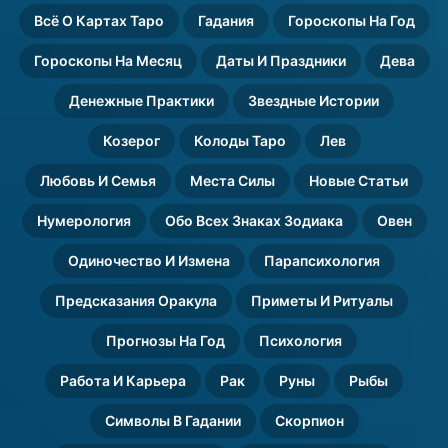
Всё О Картах Таро
Гадания
Гороскопы На Год
Гороскопы На Месяц
Даты И Праздники
Дева
Денежные Практики
Звездные Истории
Козерог
Колоды Таро
Лев
Любовь И Семья
Места Силы
Новые Статьи
Нумерология
Обо Всех Знаках Зодиака
Овен
Одиночество И Измена
Парапсихология
Предсказания Оракула
Приметы И Ритуалы
Прогнозы На Год
Психология
Работа И Карьера
Рак
Руны
Рыбы
Символы В Гадании
Скорпион