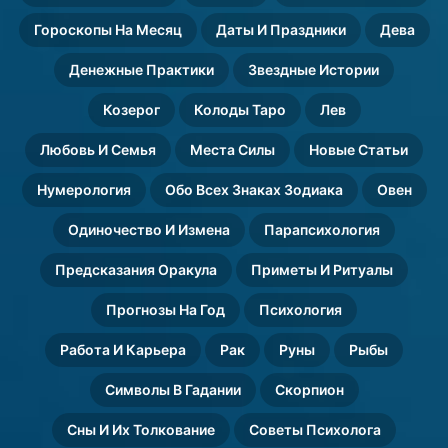
Гороскопы На Месяц
Даты И Праздники
Дева
Денежные Практики
Звездные Истории
Козерог
Колоды Таро
Лев
Любовь И Семья
Места Силы
Новые Статьи
Нумерология
Обо Всех Знаках Зодиака
Овен
Одиночество И Измена
Парапсихология
Предсказания Оракула
Приметы И Ритуалы
Прогнозы На Год
Психология
Работа И Карьера
Рак
Руны
Рыбы
Символы В Гадании
Скорпион
Сны И Их Толкование
Советы Психолога