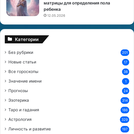
матрицы для определения пола
з
е
ребенка
н
т
е
и
12.05.2026
н
ч
н
е
ы
с
Категории
й
к
п
о
Без рубрики
201
о
г
т
о
Новые статьи
17
е
ц
Все гороскопы
н
38
е
ц
н
Значение имени
1
и
т
Прогнозы
а
р
24
л
а
Эзотерика
314
Д
в
е
Таро и гадания
р
186
в
а
Астрология
329
ы
с
ш
Личность и развитие
197