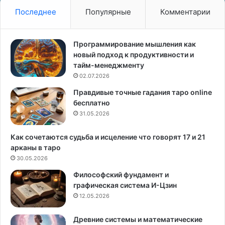
и
о
Последнее
Популярные
Комментарии
я
й
н
ж
а
е
Программирование мышления как
п
л
новый подход к продуктивности и
р
е
тайм-менеджменту
о
з
02.07.2026
д
ы
Правдивые точные гадания таро online
у
и
бесплатно
к
ш
т
31.05.2026
е
и
с
в
т
Как сочетаются судьба и исцеление что говорят 17 и 21
н
о
арканы в таро
о
г
30.05.2026
с
о
Философский фундамент и
т
э
графическая система И-Цзин
ь
н
12.05.2026
и
е
ж
р
Древние системы и математические
и
г