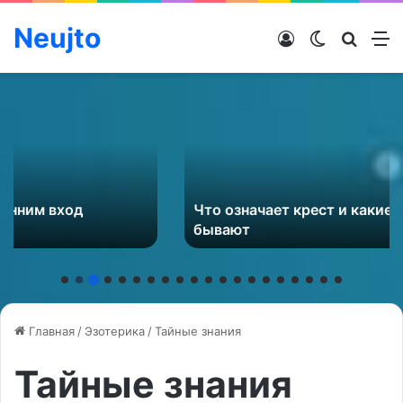
Neujto
Войти
Switch ski
Искат
М
Что означает крест и какие виды крестиков
бывают
Главная
/
Эзотерика
/
Тайные знания
Тайные знания