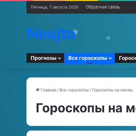
Обратная связь
Пятница, 7 августа 2026
Neujto
Прогнозы
Все гороскопы
Горос
Главная
/
Все гороскопы
/
Гороскопы на месяц
Гороскопы на 
Ч
М
т
е
о
д
о
и
з
т