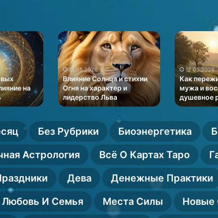
Архетип
Психологиче
лисы
аспекты
в
и
мировой
интуиция
12.05.2026
мифологии
в
и
Психологи
12.05.2026
и
диагностике
тенциал
Архетип лисы в мировой
и интуиция
е рождения
мифологии и эзотерике
отношений
эзотерике
отношений
есяц
Без Рубрики
Биоэнергетика
Б
чная Астрология
Всё О Картах Таро
Г
Праздники
Дева
Денежные Практики
Любовь И Семья
Места Силы
Новые 