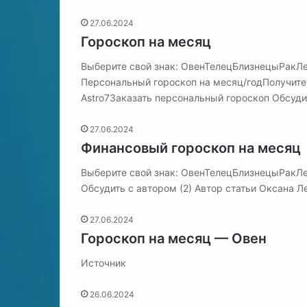
н
а
а
ц
27.06.2024
26.06.2024
28.06.2024
ч
и
Что означают одинаковые
Медитация на 
Гороскоп на месяц
а
я
цифры на часах?
отношений в с
ю
н
Выберите свой знак: ОвенТелецБлизнецыРак
т
а
Персональный гороскоп на месяц/годПолучит
о
Astro7Заказать персональный гороскоп Обсуди
д
в
и
о
н
27.06.2024
с
а
с
Финансовый гороскоп на месяц
к
т
Выберите свой знак: ОвенТелецБлизнецыРак
о
а
в
н
Обсудить с автором (2) Автор статьи Оксана Ле
ы
о
е
в
27.06.2024
ц
л
Гороскоп на месяц — Овен
и
е
ф
н
Источник
р
и
ы
е
26.06.2024
н
о