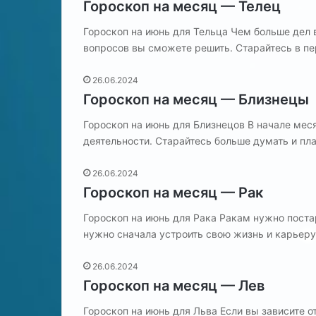
Гороскоп на месяц — Телец
а
т
н
Гороскоп на июнь для Тельца Чем больше дел 
ч
о
вопросов вы сможете решить. Старайтесь в п
а
ш
с
е
26.06.2024
а
н
Гороскоп на месяц — Близнецы
х
и
?
й
Гороскоп на июнь для Близнецов В начале мес
в
деятельности. Старайтесь больше думать и пл
с
е
26.06.2024
м
Гороскоп на месяц — Рак
ь
Гороскоп на июнь для Рака Ракам нужно поста
е
нужно сначала устроить свою жизнь и карьер
26.06.2024
Гороскоп на месяц — Лев
Гороскоп на июнь для Льва Если вы зависите о