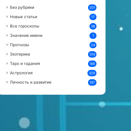
Без рубрики
201
Новые статьи
17
Все гороскопы
38
Значение имени
1
Прогнозы
24
Эзотерика
314
Таро и гадания
186
Астрология
329
Личность и развитие
197