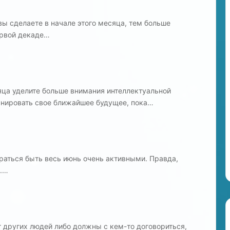
в
д
вы сделаете в начале этого месяца, тем больше
о
ервой декаде…
м
е
п
р
е
яца уделите больше внимания интеллектуальной
с
анировать свое ближайшее будущее, пока…
т
а
р
е
л
раться быть весь июнь очень активными. Правда,
ы
х
у.…
т других людей либо должны с кем-то договориться,