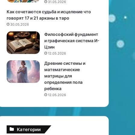
31.05.2026
,
ж
е
н
Как сочетаются судьба и исцеление что
с
о
говорят 17 и 21 арканы в таро
л
б
30.05.2026
и
ы
Философский фундамент
с
т
и графическая система И-
м
ь
Цзин
о
з
12.05.2026
ж
а
е
м
Древние системы и
ш
у
математические
ь
ж
матрицы для
!
е
определения пола
м
ребенка
12.05.2026
Категории