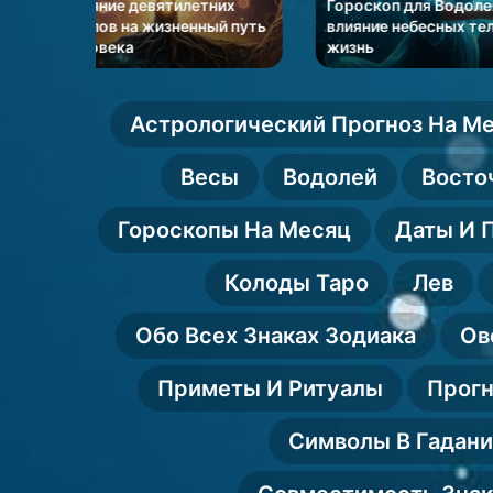
влияние
ребенка
их
Гороскоп для Водолея и
Психоматрица 
небесных
по
й путь
влияние небесных тел на
врожденный по
жизнь
ребенка по дат
тел
дате
на
рождения
жизнь
Астрологический Прогноз На М
Весы
Водолей
Восто
Гороскопы На Месяц
Даты И 
Колоды Таро
Лев
Обо Всех Знаках Зодиака
Ов
Приметы И Ритуалы
Прогн
Символы В Гадан