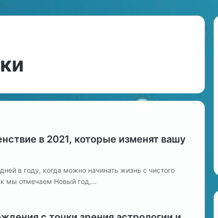
ики
С
о
в
м
е
с
28.06.2024
т
Совместимость Козерог
и
(женщина) — Близнецы
нствие в 2021, которые изменят вашу
м
язь: что это?
(мужчина)
о
с
ней в году, когда можно начинать жизнь с чистого
т
как мы отмечаем Новый год,…
ь
К
о
з
ждения с точки зрения астрологии и