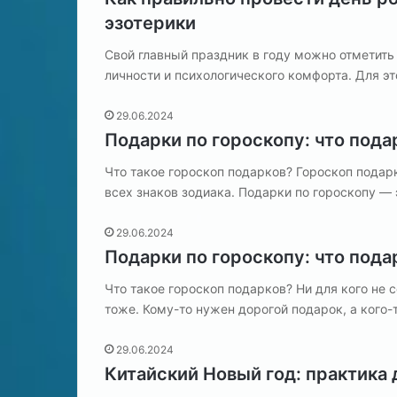
Т
:
эзотерики
а
ч
р
т
Свой главный праздник в году можно отметить 
о
о
личности и психологического комфорта. Для э
э
к
т
29.06.2024
а
о
Подарки по гороскопу: что пода
к
?
и
Что такое гороскоп подарков? Гороскоп подар
з
всех знаков зодиака. Подарки по гороскопу — 
м
е
н
29.06.2024
и
Подарки по гороскопу: что пода
т
ь
Что такое гороскоп подарков? Ни для кого не
б
тоже. Кому-то нужен дорогой подарок, а кого
у
д
29.06.2024
у
Китайский Новый год: практика
щ