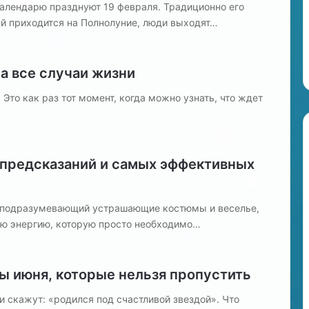
ы
календарю празднуют 19 февраля. Традиционно его
(
рый приходится на Полнолуние, люди выходят…
м
у
ж
на все случаи жизни
ч
и
Это как раз тот момент, когда можно узнать, что ждет
н
а
)
 предсказаний и самых эффективных
, подразумевающий устрашающие костюмы и веселье,
ую энергию, которую просто необходимо…
ы июня, которые нельзя пропустить
 скажут: «родился под счастливой звездой». Что