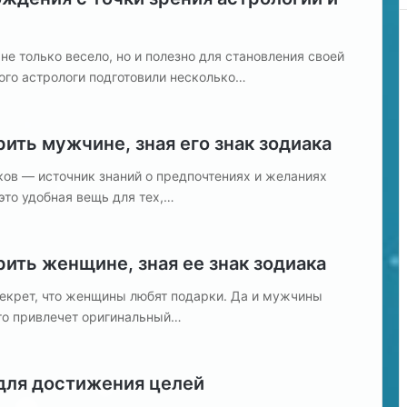
е
р
о
не только весело, но и полезно для становления своей
г
того астрологи подготовили несколько…
(
ж
е
рить мужчине, зная его знак зодиака
н
щ
ков — источник знаний о предпочтениях и желаниях
и
это удобная вещь для тех,…
н
а
)
—
рить женщине, зная ее знак зодиака
Б
л
 секрет, что женщины любят подарки. Да и мужчины
и
-то привлечет оригинальный…
з
н
е
 для достижения целей
ц