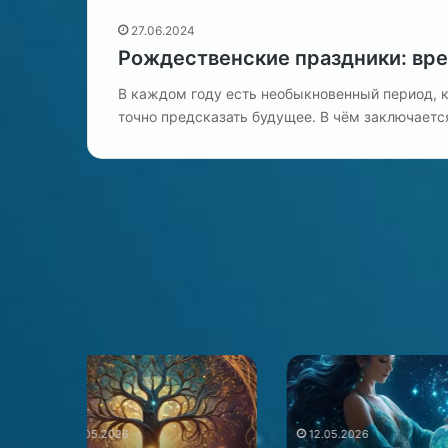
27.06.2024
Рождественские праздники: вре
В каждом году есть необыкновенный период, 
точно предсказать будущее. В чём заключаетс
Гороскоп
Психоматрица
для
и
Водолея
врожденный
и
потенциал
12.05.2026
12.05.2026