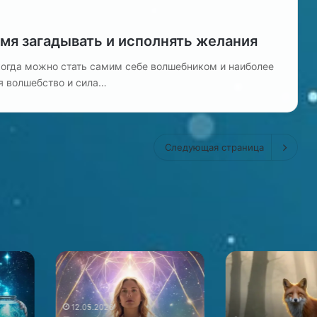
мя загадывать и исполнять желания
когда можно стать самим себе волшебником и наиболее
я волшебство и сила…
Следующая страница
Архетип
Психологиче
лисы
аспекты
в
и
мировой
интуиция
12.05.2026