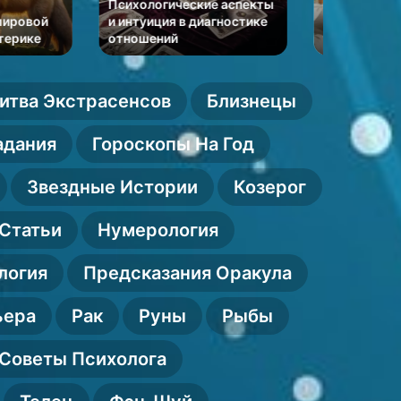
усталость
образы
ческие аспекты
Эмоциональное
архет
у
Старших
 в диагностике
истощение и хроническая
Старш
усталость у женщин
горев
женщин
арканов
и
этапы
гореван
итва Экстрасенсов
Близнецы
адания
Гороскопы На Год
Звездные Истории
Козерог
Статьи
Нумерология
логия
Предсказания Оракула
ьера
Рак
Руны
Рыбы
Советы Психолога