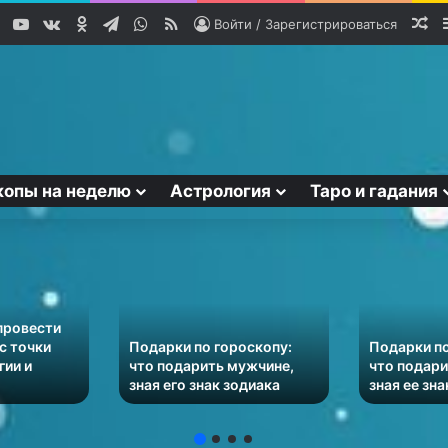
YouTube
vk.com
Одноклассники
Telegram
WhatsApp
RSS
Сл
Войти / Зарегистрироваться
копы на неделю
Астрология
Таро и гадания
провести
с точки
Подарки по гороскопу:
Подарки по
гии и
что подарить мужчине,
что подар
зная его знак зодиака
зная ее зн