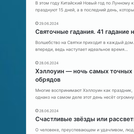
е
В этом году Китайский Новый год по Лунному 
е
празднуют 15 дней, а в последний день, кото
?
29.06.2024
Святочные гадания. 41 гадание 
Волшебство на Святки приходит в каждый дом. 
впереди, ведь наступает идеальное время…
28.06.2024
Хэллоуин — ночь самых точных
обрядов
Многие воспринимают Хэллоуин как праздник
однако на самом деле этот день несёт огромн
28.06.2024
Счастливые звёзды или рассвет
О человеке, преуспевающем и удачливом, люди