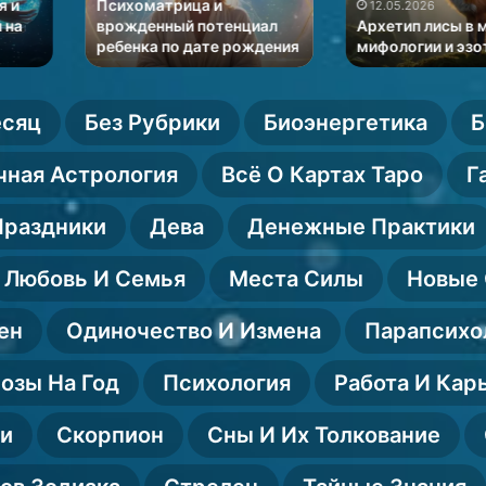
мифологии
в
и
Психологи
12.05.2026
и
диагностике
тенциал
Архетип лисы в мировой
и интуиция
е рождения
мифологии и эзотерике
отношений
эзотерике
отношений
есяц
Без Рубрики
Биоэнергетика
Б
чная Астрология
Всё О Картах Таро
Г
Праздники
Дева
Денежные Практики
Любовь И Семья
Места Силы
Новые 
ен
Одиночество И Измена
Парапсихо
озы На Год
Психология
Работа И Кар
ии
Скорпион
Сны И Их Толкование