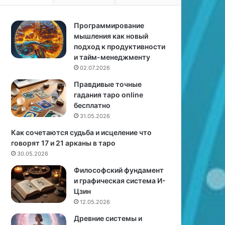
ч
о
е
в
с
Программирование
е
к
мышления как новый
н
о
подход к продуктивности
и
г
и тайм-менеджменту
я
о
в
02.07.2026
а
н
Правдивые точные
н
у
гадания таро online
а
т
бесплатно
л
р
31.05.2026
и
е
з
н
Как сочетаются судьба и исцеление что
а
н
говорят 17 и 21 арканы в таро
и
е
30.05.2026
в
г
Философский фундамент
ы
о
и графическая система И-
ч
н
Цзин
и
а
12.05.2026
с
п
л
р
Древние системы и