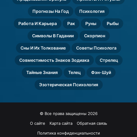
Прогнозы На Год
Психология
Работа И Карьера
Рак
Руны
Рыбы
Символы В Гадании
Скорпион
Сны И Их Толкование
Советы Психолога
Совместимость Знаков Зодиака
Стрелец
Тайные Знания
Телец
Фэн-Шуй
Эзотерическая Психология
© Все права защищены 2026
О сайте
Карта сайта
Обратная связь
Политика конфиденциальности