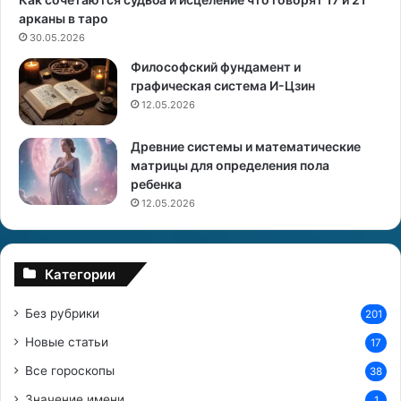
н
в
арканы в таро
и
е
30.05.2026
я
т
Философский фундамент и
у
ы
графическая система И-Цзин
д
а
12.05.2026
а
с
ч
т
Древние системы и математические
и
р
матрицы для определения пола
о
ребенка
л
о
12.05.2026
г
о
в
Категории
Без рубрики
201
Новые статьи
17
Все гороскопы
38
Значение имени
1