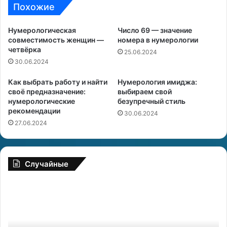
Похожие
Нумерологическая
Число 69 — значение
совместимость женщин —
номера в нумерологии
четвёрка
25.06.2024
30.06.2024
Как выбрать работу и найти
Нумерология имиджа:
своё предназначение:
выбираем свой
нумерологические
безупречный стиль
рекомендации
30.06.2024
27.06.2024
Случайные
Я
К
з
а
ы
к
ч
в