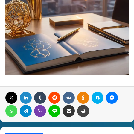
X
LinkedIn
Tumblr
Reddit
Вконтакте
Одноклассники
Skype
Messenger
WhatsApp
Telegram
Viber
Line
Поделиться через электронную почту
Печатать