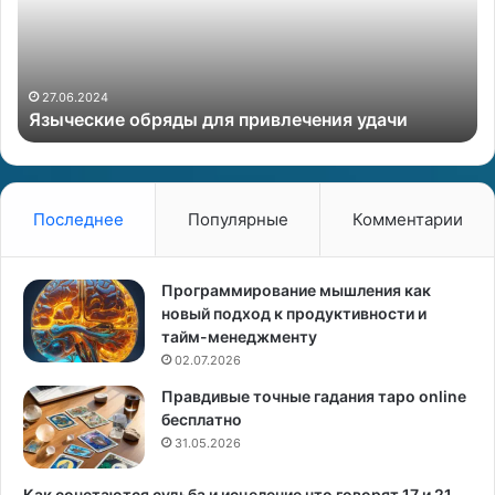
е
л
с
ю
к
б
и
и
е
т
27.06.2024
Языческие обряды для привлечения удачи
о
ь
б
м
р
у
я
ж
д
ч
Последнее
Популярные
Комментарии
ы
и
д
н
л
у
Программирование мышления как
я
Т
новый подход к продуктивности и
п
е
тайм-менеджменту
р
л
02.07.2026
и
ь
Правдивые точные гадания таро online
в
ц
бесплатно
л
а
е
31.05.2026
.
ч
С
е
о
Как сочетаются судьба и исцеление что говорят 17 и 21