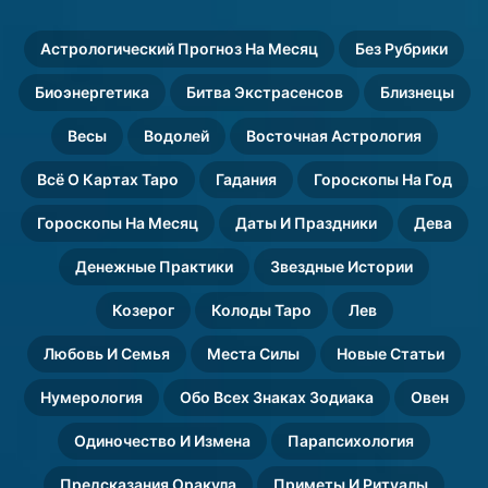
рождения
Астрологический Прогноз На Месяц
Без Рубрики
Биоэнергетика
Битва Экстрасенсов
Близнецы
Весы
Водолей
Восточная Астрология
Всё О Картах Таро
Гадания
Гороскопы На Год
Гороскопы На Месяц
Даты И Праздники
Дева
Денежные Практики
Звездные Истории
Козерог
Колоды Таро
Лев
Любовь И Семья
Места Силы
Новые Статьи
Нумерология
Обо Всех Знаках Зодиака
Овен
Одиночество И Измена
Парапсихология
Предсказания Оракула
Приметы И Ритуалы