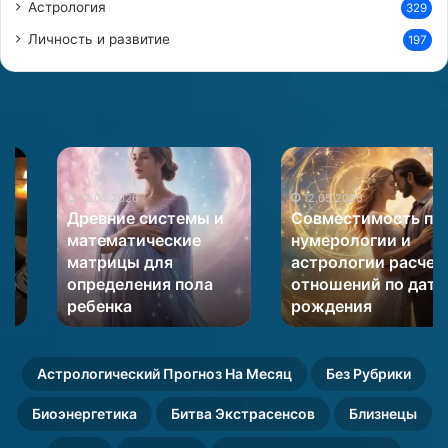
Астрология
329
Личность и развитие
197
Древние
Совместимость
системы
по
и
12.05.2026
нумерологии
12.05.2026
Древние системы и
Совместимость по
математические
и
математические
нумерологии и
матрицы
астрологии
матрицы для
астрологии расчет
для
расчет
определения пола
отношений по дате
определения
отношений
пола
ребенка
по
рождения
ребенка
дате
рождения
Астрологический Прогноз На Месяц
Без Рубрики
Биоэнергетика
Битва Экстрасенсов
Близнецы