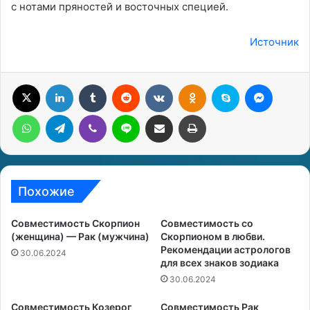
с нотами пряностей и восточных специей.
Источник
X
LinkedIn
Tumblr
Reddit
Вконтакте
Одноклассники
Skype
Messenger
WhatsApp
Telegram
Viber
Line
Поделиться через электронную почту
Печатать
Похожие
Совместимость Скорпион
Совместимость со
(женщина) — Рак (мужчина)
Скорпионом в любви.
Рекомендации астрологов
30.06.2024
для всех знаков зодиака
30.06.2024
Совместимость Козерог
Совместимость Рак