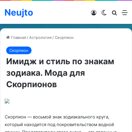
Neujto
Войти
Switch ski
Искат
М
Главная
/
Астрология
/
Скорпион
Скорпион
Имидж и стиль по знакам
зодиака. Мода для
Скорпионов
Скорпион — восьмой знак зодиакального круга,
который находится под покровительством водной