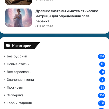
р
у
Древние системы и математические
з
матрицы для определения пола
о
ребенка
п
е
12.05.2026
р
е
в
Категории
о
з
Без рубрики
201
о
к
Новые статьи
17
в
Все гороскопы
38
р
е
Значение имени
1
г
Прогнозы
и
24
о
Эзотерика
314
н
Таро и гадания
е
186