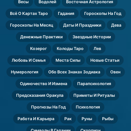
Весы
Водолей
Восточная Астрология
Всё О Картах Таро
Гадания
Гороскопы На Год
Гороскопы На Месяц
Даты И Праздники
Дева
Денежные Практики
Звездные Истории
Козерог
Колоды Таро
Лев
Любовь И Семья
Места Силы
Новые Статьи
Нумерология
Обо Всех Знаках Зодиака
Овен
Одиночество И Измена
Парапсихология
Предсказания Оракула
Приметы И Ритуалы
Прогнозы На Год
Психология
Работа И Карьера
Рак
Руны
Рыбы
Символы В Гадании
Скорпион