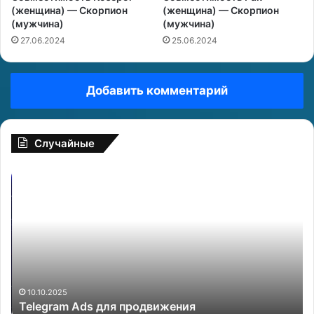
(женщина) — Скорпион
(женщина) — Скорпион
(мужчина)
(мужчина)
27.06.2024
25.06.2024
Добавить комментарий
Случайные
T
E
e
u
l
r
e
a
g
s
r
i
a
a
m
n
A
B
10.10.2025
Telegram Ads для продвижения
d
r