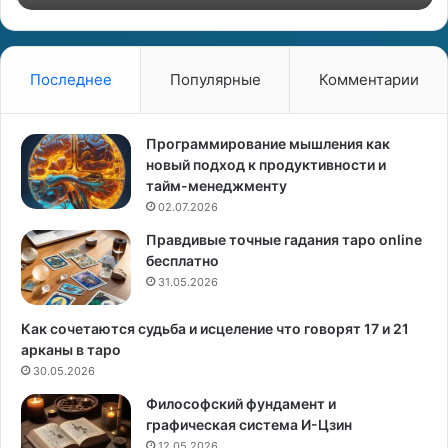
s
i
д
d
л
g
я
e
Последнее
Популярные
Комментарии
п
K
р
a
о
z
Программирование мышления как
д
a
новый подход к продуктивности и
в
k
тайм-менеджменту
и
h
02.07.2026
ж
s
Правдивые точные гадания таро online
е
t
бесплатно
н
a
и
31.05.2026
n
я
—
л
Как сочетаются судьба и исцеление что говорят 17 и 21
и
арканы в таро
д
30.05.2026
е
Философский фундамент и
р
графическая система И-Цзин
г
12.05.2026