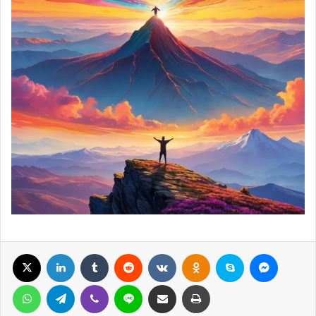
X
LinkedIn
Tumblr
Reddit
Вконтакте
Одноклассники
Skype
Messenger
WhatsApp
Telegram
Viber
Line
Поделиться через электронную почту
Печатать