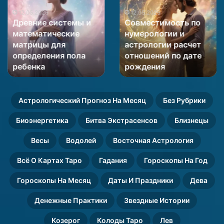
системы
по
и
12.05.2026
нумерологии
12.05.2026
Древние системы и
Совместимость по
математические
и
математические
нумерологии и
матрицы
астрологии
матрицы для
астрологии расчет
для
расчет
определения пола
отношений по дате
определения
отношений
пола
ребенка
по
рождения
ребенка
дате
рождения
Астрологический Прогноз На Месяц
Без Рубрики
Биоэнергетика
Битва Экстрасенсов
Близнецы
Весы
Водолей
Восточная Астрология
Всё О Картах Таро
Гадания
Гороскопы На Год
Гороскопы На Месяц
Даты И Праздники
Дева
Денежные Практики
Звездные Истории
Козерог
Колоды Таро
Лев