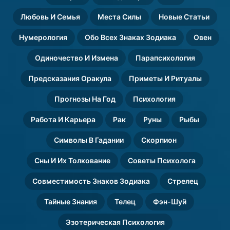
Любовь И Семья
Места Силы
Новые Статьи
Нумерология
Обо Всех Знаках Зодиака
Овен
Одиночество И Измена
Парапсихология
Предсказания Оракула
Приметы И Ритуалы
Прогнозы На Год
Психология
Работа И Карьера
Рак
Руны
Рыбы
Символы В Гадании
Скорпион
Сны И Их Толкование
Советы Психолога
Совместимость Знаков Зодиака
Стрелец
Тайные Знания
Телец
Фэн-Шуй
Эзотерическая Психология