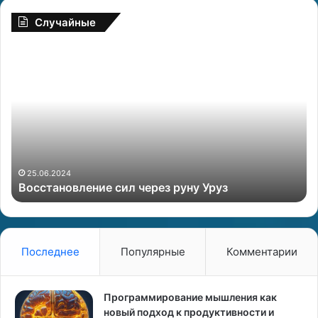
Случайные
В
Т
о
о
с
т
с
е
т
м
а
и
н
з
о
м
в
к
25.06.2024
Восстановление сил через руну Уруз
л
а
е
к
н
ф
и
у
е
н
Последнее
Популярные
Комментарии
с
д
и
а
л
м
Программирование мышления как
ч
е
новый подход к продуктивности и