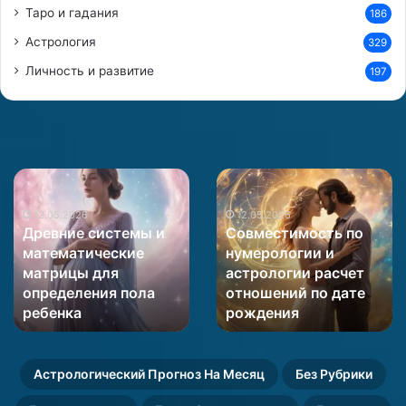
Таро и гадания
186
Астрология
329
Личность и развитие
197
Древние
Совместимость
системы
по
и
12.05.2026
нумерологии
12.05.2026
Древние системы и
Совместимость по
математические
и
математические
нумерологии и
матрицы
астрологии
матрицы для
астрологии расчет
для
расчет
определения пола
отношений по дате
определения
отношений
пола
ребенка
по
рождения
ребенка
дате
рождения
Астрологический Прогноз На Месяц
Без Рубрики