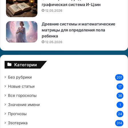
.
)
графическая система И-Цзин
П
—
12.05.2026
о
Б
ч
л
Древние системы и математические
е
и
матрицы для определения пола
м
з
ребенка
у
н
е
е
12.05.2026
ё
ц
ы
н
(
Категории
е
м
у
Без рубрики
201
б
ж
ы
ч
Новые статьи
17
в
и
Все гороскопы
а
38
н
е
а
Значение имени
1
т
)
Прогнозы
?
24
Эзотерика
314