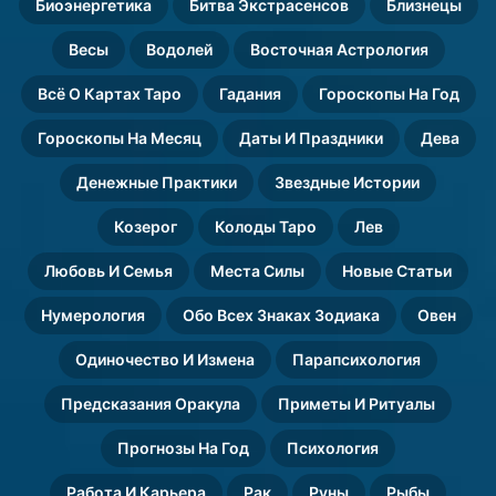
Биоэнергетика
Битва Экстрасенсов
Близнецы
Весы
Водолей
Восточная Астрология
Всё О Картах Таро
Гадания
Гороскопы На Год
Гороскопы На Месяц
Даты И Праздники
Дева
Денежные Практики
Звездные Истории
Козерог
Колоды Таро
Лев
Любовь И Семья
Места Силы
Новые Статьи
Нумерология
Обо Всех Знаках Зодиака
Овен
Одиночество И Измена
Парапсихология
Предсказания Оракула
Приметы И Ритуалы
Прогнозы На Год
Психология
Работа И Карьера
Рак
Руны
Рыбы