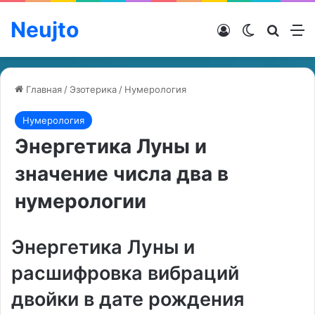
Neujto
Войти
Switch ski
Искат
М
Главная
/
Эзотерика
/
Нумерология
Нумерология
Энергетика Луны и
значение числа два в
нумерологии
Энергетика Луны и
расшифровка вибраций
двойки в дате рождения