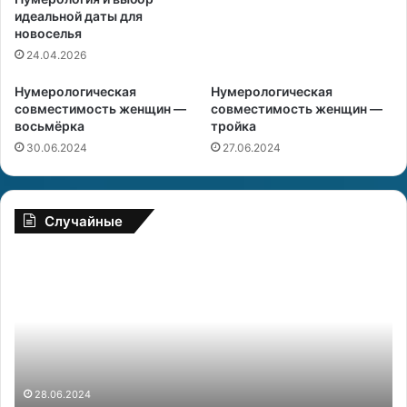
идеальной даты для
новоселья
24.04.2026
Нумерологическая
Нумерологическая
совместимость женщин —
совместимость женщин —
восьмёрка
тройка
30.06.2024
27.06.2024
Случайные
Д
С
р
о
у
в
ж
м
б
е
а
с
м
т
е
и
28.06.2024