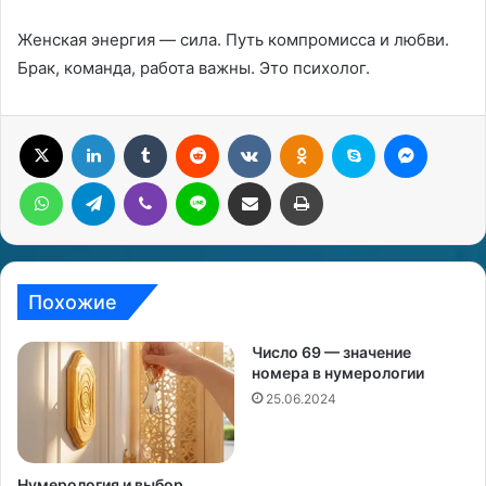
Женская энергия — сила. Путь компромисса и любви.
Брак, команда, работа важны. Это психолог.
X
LinkedIn
Tumblr
Reddit
Вконтакте
Одноклассники
Skype
Messenger
WhatsApp
Telegram
Viber
Line
Поделиться через электронную почту
Печатать
Похожие
Число 69 — значение
номера в нумерологии
25.06.2024
Нумерология и выбор