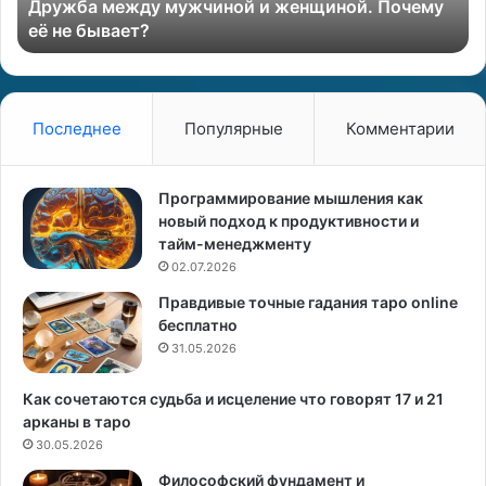
Дружба между мужчиной и женщиной. Почему
ж
м
её не бывает?
д
о
у
с
м
т
у
ь
ж
Б
Последнее
Популярные
Комментарии
ч
л
и
и
н
з
Программирование мышления как
о
н
новый подход к продуктивности и
й
е
тайм-менеджменту
и
ц
02.07.2026
ы
Правдивые точные гадания таро online
ж
(
бесплатно
е
ж
н
31.05.2026
е
щ
н
и
щ
Как сочетаются судьба и исцеление что говорят 17 и 21
н
и
арканы в таро
о
н
30.05.2026
й
а
Философский фундамент и