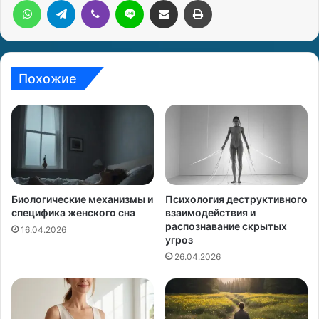
WhatsApp
Telegram
Viber
Line
Поделиться через электронную почту
Печатать
Похожие
Биологические механизмы и
Психология деструктивного
специфика женского сна
взаимодействия и
распознавание скрытых
16.04.2026
угроз
26.04.2026