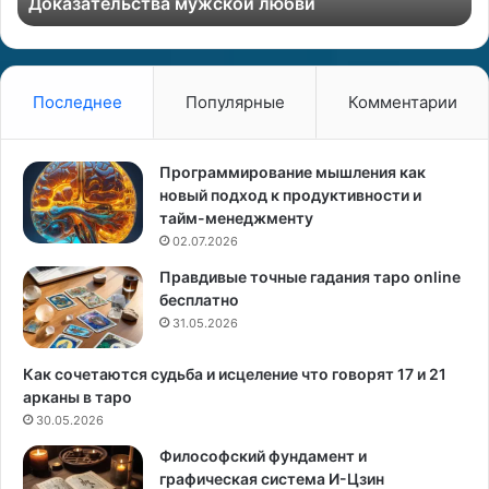
Доказательства мужской любви
ь
ь
с
м
т
у
в
ж
а
ч
Последнее
Популярные
Комментарии
м
и
у
н
ж
у
Программирование мышления как
с
В
новый подход к продуктивности и
к
е
тайм-менеджменту
о
с
02.07.2026
й
ы
Правдивые точные гадания таро online
л
.
бесплатно
ю
С
б
31.05.2026
о
в
в
и
е
Как сочетаются судьба и исцеление что говорят 17 и 21
т
арканы в таро
ы
30.05.2026
а
Философский фундамент и
с
графическая система И-Цзин
т