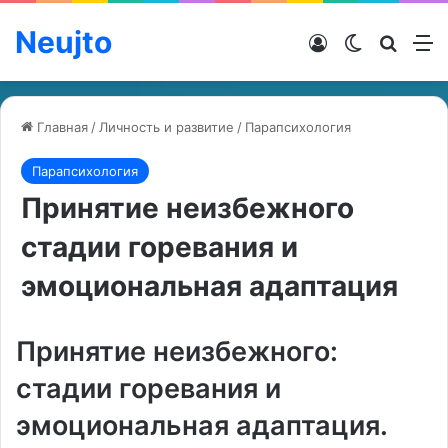
Neujto
Войти
Switch ski
Искат
М
Главная
/
Личность и развитие
/
Парапсихология
Парапсихология
Принятие неизбежного
стадии горевания и
эмоциональная адаптация
Принятие неизбежного:
стадии горевания и
эмоциональная адаптация.