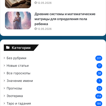
12.05.2026
р
о
Древние системы и математические
л
матрицы для определения пола
о
ребенка
г
о
12.05.2026
в
Категории
Без рубрики
201
Новые статьи
17
Все гороскопы
38
Значение имени
1
Прогнозы
24
Эзотерика
314
Таро и гадания
186