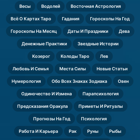
Весы
Водолей
Восточная Астрология
Всё О Картах Таро
Гадания
Гороскопы На Год
Гороскопы На Месяц
Даты И Праздники
Дева
Денежные Практики
Звездные Истории
Козерог
Колоды Таро
Лев
Любовь И Семья
Места Силы
Новые Статьи
Нумерология
Обо Всех Знаках Зодиака
Овен
Одиночество И Измена
Парапсихология
Предсказания Оракула
Приметы И Ритуалы
Прогнозы На Год
Психология
Работа И Карьера
Рак
Руны
Рыбы