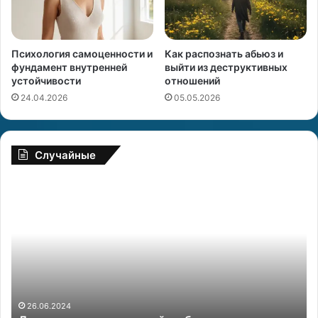
Психология самоценности и
Как распознать абьюз и
фундамент внутренней
выйти из деструктивных
устойчивости
отношений
24.04.2026
05.05.2026
Случайные
Д
К
о
а
к
к
а
в
з
л
а
ю
т
б
е
и
л
т
26.06.2024