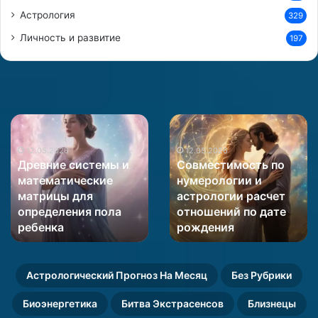
Астрология
329
Личность и развитие
197
Древние
Совместимость
системы
по
и
12.05.2026
нумерологии
12.05.2026
Древние системы и
Совместимость по
математические
и
математические
нумерологии и
матрицы
астрологии
матрицы для
астрологии расчет
для
расчет
определения пола
отношений по дате
определения
отношений
пола
ребенка
по
рождения
ребенка
дате
рождения
Астрологический Прогноз На Месяц
Без Рубрики
Биоэнергетика
Битва Экстрасенсов
Близнецы