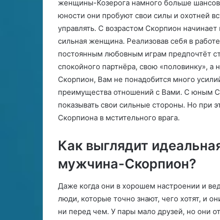
женщины-Козерога намного больше шансов 
о
К
юности они пробуют свои силы и охотней в
в
а
управлять. С возрастом Скорпион начинает 
и
к
д
сильная женщина. Реализовав себя в работе
б
е
у
постоянным любовным играм предпочтёт ста
н
д
спокойного партнёра, свою «половинку», а 
и
е
Скорпион, Вам не понадобится много усилий
й
т
преимущества отношений с Вами. С юным Ск
в
е
показывать свои сильные стороны. Но при э
с
Скорпиона в мстительного врага.
т
и
Как выглядит идеальна
с
е
мужчина-Скорпион?
б
я
к
Даже когда они в хорошем настроении и вед
а
люди, которые точно знают, чего хотят, и о
ж
ни перед чем. У пары мало друзей, но они о
д