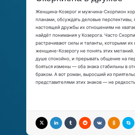
Женщина-Козерог и мужчина-Скорпион хоро
планами, обсуждать деловые перспективы, п
настоящей дружбы их отношениям не хватае
найдёт понимания у Козерога. Часто Скорп
растрачивают силы и таланты, которыми их
женщине-Козерогу не понять этих метаний. 
душе спокойно, и прерывать общение на пе
бояться измены — оба знака стабильны в от
браком. А вот роман, выросший из приятел
представителями этих знаков — не редкость
X
LinkedIn
Tumblr
Reddit
Вконтакте
Одноклассники
S