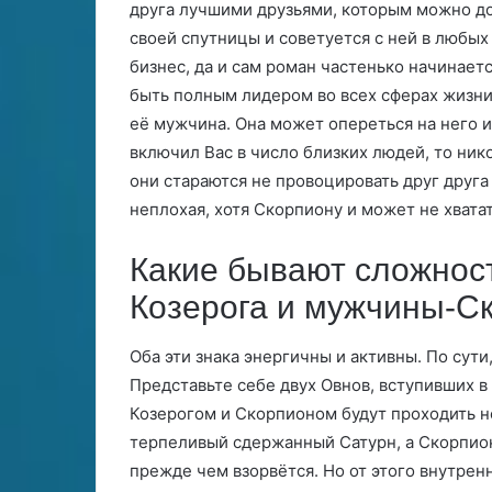
друга лучшими друзьями, которым можно до
ы
своей спутницы и советуется с ней в любых
й
з
бизнес, да и сам роман частенько начинает
н
быть полным лидером во всех сферах жизни, 
а
её мужчина. Она может опереться на него и
к
включил Вас в число близких людей, то нико
з
о
они стараются не провоцировать друг друга
д
неплохая, хотя Скорпиону и может не хвата
и
а
Какие бывают сложнос
к
а
Козерога и мужчины-С
Оба эти знака энергичны и активны. По сути,
Представьте себе двух Овнов, вступивших в
Козерогом и Скорпионом будут проходить не
терпеливый сдержанный Сатурн, а Скорпион
прежде чем взорвётся. Но от этого внутре