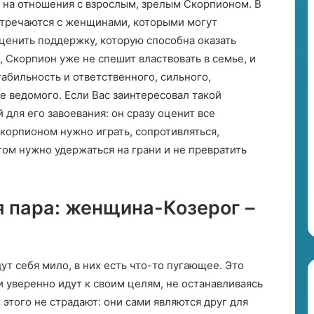
на отношения с взрослым, зрелым Скорпионом. В
е
стречаются с женщинами, которыми могут
с
ценить поддержку, которую способна оказать
л
, Скорпион уже не спешит властвовать в семье, и
и
с
бильность и ответственного, сильного,
м
не ведомого. Если Вас заинтересовал такой
о
 для его завоевания: он сразу оценит все
ж
орпионом нужно играть, сопротивляться,
е
ш
том нужно удержаться на грани и не превратить
ь
!
я пара: женщина-Козерог –
ут себя мило, в них есть что-то пугающее. Это
ни уверенно идут к своим целям, не останавливаясь
т этого не страдают: они сами являются друг для