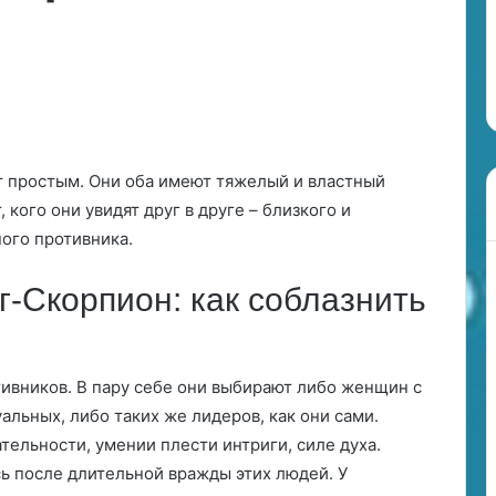
а
 мужчина
27.06.2024
-
 будет вести
Мужчина-Обезьяна: поймай
О
нак зодиака
меня, если сможешь!
б
е
з
ь
я
т простым. Они оба имеют тяжелый и властный
н
, кого они увидят друг в друге – близкого и
а
ого противника.
:
п
о
-Скорпион: как соблазнить
й
м
а
й
вников. В пару себе они выбирают либо женщин с
м
альных, либо таких же лидеров, как они сами.
е
ельности, умении плести интриги, силе духа.
н
я
сь после длительной вражды этих людей. У
,