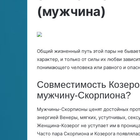
т
к
Признаки, что
(мужчина)
27.06.2024
ь
и
Готовить еду во сне: значение
разлюбил. Как
е
,
сновидений
себя каждый з
д
ч
у
т
в
о
о
м
у
Общий жизненный путь этой пары не бывае
с
ж
характер, и только от силы их любви зависит
н
ч
понимающего человека или равного и опасн
е
и
н
з
а
Совместимость Козерог
н
р
мужчину-Скорпиона?
а
а
ч
з
е
л
Мужчины-Скорпионы ценят достойных проти
н
ю
энергией Венеры, мягких, уступчивых, сексу
и
б
Женщина-Козерог не уступает им в проницат
е
и
с
л
Часто пара Скорпиона и Козерога появляла
н
.