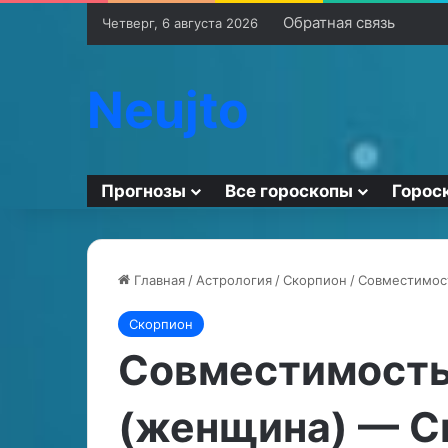
Обратная связь
Четверг, 6 августа 2026
Neujto
Прогнозы
Все гороскопы
Горос
Главная
/
Астрология
/
Скорпион
/
Совместимост
Скорпион
Г
П
о
р
Совместимость
т
и
о
з
(женщина) — С
в
н
и
а
30.06.2024