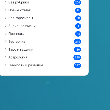
Без рубрики
201
Новые статьи
17
Все гороскопы
38
Значение имени
1
Прогнозы
24
Эзотерика
314
Таро и гадания
186
Астрология
329
Личность и развитие
197