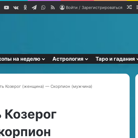
YouTube
vk.com
Одноклассники
Telegram
WhatsApp
RSS
Сл
Войти / Зарегистрироваться
копы на неделю
Астрология
Таро и гадания
ь Козерог (женщина) — Скорпион (мужчина)
М
у
 Козерог
ж
ч
корпион
и
н