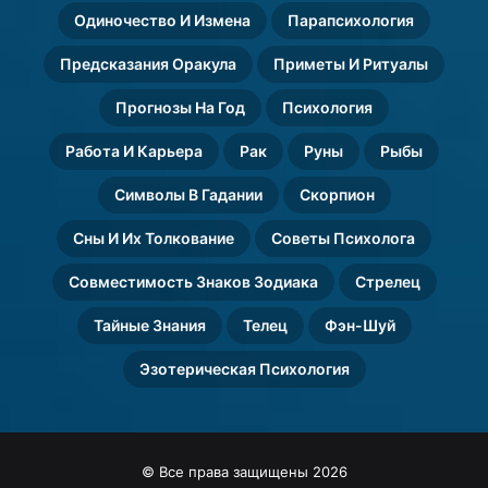
Одиночество И Измена
Парапсихология
Предсказания Оракула
Приметы И Ритуалы
Прогнозы На Год
Психология
Работа И Карьера
Рак
Руны
Рыбы
Символы В Гадании
Скорпион
Сны И Их Толкование
Советы Психолога
Совместимость Знаков Зодиака
Стрелец
Тайные Знания
Телец
Фэн-Шуй
Эзотерическая Психология
© Все права защищены 2026