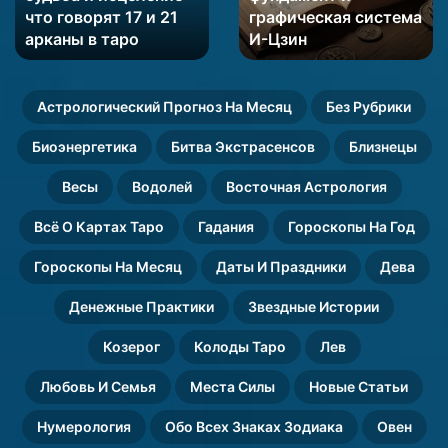
что говорят 17 и 21
графическая система
говорят
Цзин
17
арканы в таро
И-Цзин
и
21
арканы
Астрологический Прогноз На Месяц
Без Рубрики
в
таро
Биоэнергетика
Битва Экстрасенсов
Близнецы
Весы
Водолей
Восточная Астрология
Всё О Картах Таро
Гадания
Гороскопы На Год
Гороскопы На Месяц
Даты И Праздники
Дева
Денежные Практики
Звездные Истории
Козерог
Колоды Таро
Лев
Любовь И Семья
Места Силы
Новые Статьи
Нумерология
Обо Всех Знаках Зодиака
Овен