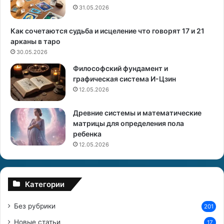
31.05.2026
с
т
а
Как сочетаются судьба и исцеление что говорят 17 и 21
н
арканы в таро
т
30.05.2026
и
Философский фундамент и
н
графическая система И-Цзин
Г
12.05.2026
е
ц
Древние системы и математические
а
матрицы для определения пола
т
ребенка
и
12.05.2026
Категории
Без рубрики
201
Новые статьи
17