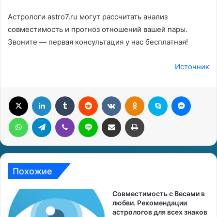
Астрологи astro7.ru могут рассчитать анализ
совместимость и прогноз отношений вашей пары.
Звоните — первая консультация у нас бесплатная!
Источник
X
LinkedIn
Tumblr
Reddit
Вконтакте
Одноклассники
Skype
Messenger
WhatsApp
Telegram
Viber
Line
Поделиться через электронную почту
Печатать
Похожие
Совместимость с Весами в
любви. Рекомендации
астрологов для всех знаков