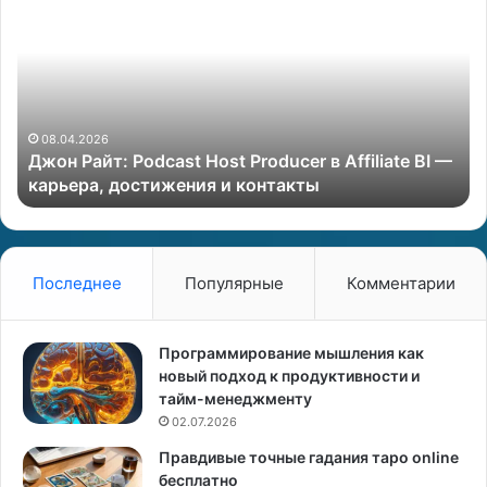
Б
и
т
в
а
э
к
odcast Host Producer в Affiliate BI —
с
25.06.2024
остижения и контакты
«Битва экстрас
т
р
а
с
е
Последнее
Популярные
Комментарии
н
с
о
Программирование мышления как
в
новый подход к продуктивности и
»
тайм-менеджменту
:
02.07.2026
К
Правдивые точные гадания таро online
о
бесплатно
н