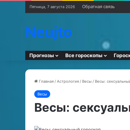
Обратная связь
Пятница, 7 августа 2026
Neujto
Прогнозы
Все гороскопы
Горос
Главная
/
Астрология
/
Весы
/
Весы: сексуальны
Весы
О
Ч
ё
Весы: сексуаль
ч
р
е
н
м
а
п
я
26.06.2024