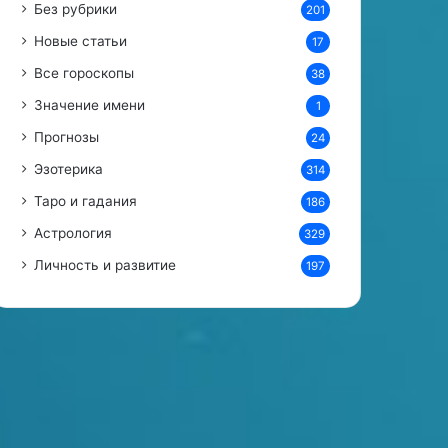
Без рубрики
201
Новые статьи
17
Все гороскопы
38
Значение имени
1
Прогнозы
24
Эзотерика
314
Таро и гадания
186
Астрология
329
Личность и развитие
197