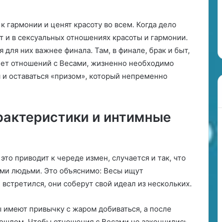
и
т
27.06.2024
а
к гармонии и ценят красоту во всем. Когда дело
Магия китайского Нового года
й
т и в сексуальных отношениях красоты и гармонии.
с
 для них важнее финала. Там, в финале, брак и быт,
к
хочет отношений с Весами, жизненно необходимо
о
 и оставаться «призом», который непременно
г
о
Н
о
рактеристики и интимные
в
о
г
о
то приводит к череде измен, случается и так, что
г
о
ими людьми. Это объяснимо: Весы ищут
д
 встретился, они соберут свой идеал из нескольких.
а
 имеют привычку с жаром добиваться, а после
рошлом. Чтобы отношения с Весами не закончились,