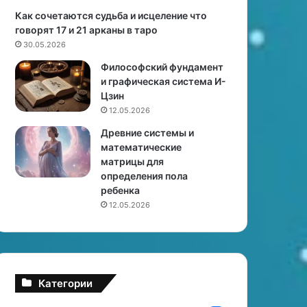
р
о
Как сочетаются судьба и исцеление что
а
п
говорят 17 и 21 арканы в таро
в
у
30.05.2026
и
т
Философский фундамент
л
е
и графическая система И-
ь
ш
Цзин
н
е
12.05.2026
о
с
т
Древние системы и
в
математические
и
матрицы для
я
определения пола
ребенка
12.05.2026
Категории