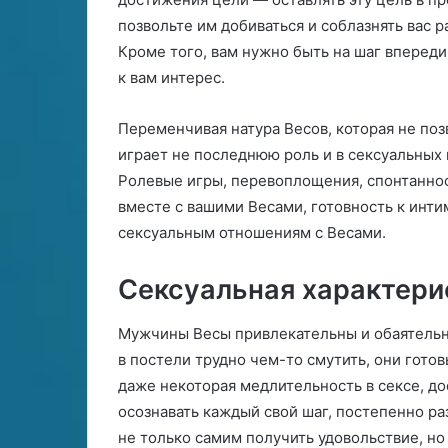
р
позвольте им добиваться и соблазнять вас р
и
Кроме того, вам нужно быть на шаг впереди
м
к вам интерес.
е
т
ы
Переменчивая натура Весов, которая не поз
п
играет не последнюю роль и в сексуальных
р
Ролевые игры, перевоплощения, спонтаннос
о
вместе с вашими Весами, готовность к ин
д
о
сексуальным отношениям с Весами.
м
о
Сексуальная характери
в
о
Мужчины Весы привлекательны и обаятельн
г
о
в постели трудно чем-то смутить, они гото
даже некоторая медлительность в сексе, д
осознавать каждый свой шаг, постепенно ра
не только самим получить удовольствие, н