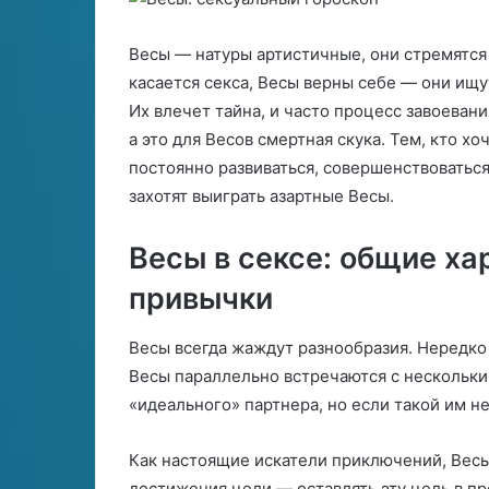
р
м
О чем предупреждает
е
е
домовой — приметы про
25.06.2024
д
т
Весы — натуры артистичные, они стремятся 
домового
Чёрная метка
у
к
касается секса, Весы верны себе — они ищу
п
а
Их влечет тайна, и часто процесс завоевания
р
а это для Весов смертная скука. Тем, кто 
е
ж
постоянно развиваться, совершенствоваться
д
захотят выиграть азартные Весы.
а
е
Весы в сексе: общие ха
т
д
привычки
о
м
Весы всегда жаждут разнообразия. Нередко э
о
в
Весы параллельно встречаются с нескольк
о
«идеального» партнера, но если такой им не
й
Как настоящие искатели приключений, Весы
—
достижения цели — оставлять эту цель в п
п