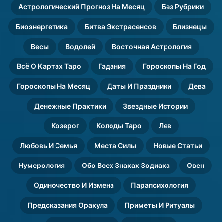
Астрологический Прогноз На Месяц
Без Рубрики
Биоэнергетика
Битва Экстрасенсов
Близнецы
Весы
Водолей
Восточная Астрология
Всё О Картах Таро
Гадания
Гороскопы На Год
Гороскопы На Месяц
Даты И Праздники
Дева
Денежные Практики
Звездные Истории
Козерог
Колоды Таро
Лев
Любовь И Семья
Места Силы
Новые Статьи
Нумерология
Обо Всех Знаках Зодиака
Овен
Одиночество И Измена
Парапсихология
Предсказания Оракула
Приметы И Ритуалы