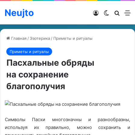
Neujto
Войти
Switch ski
Искат
М
Главная
/
Эзотерика
/
Приметы и ритуалы
Приметы и ритуалы
Пасхальные обряды
на сохранение
благополучия
Символы Пасхи многозначны и разнообразны,
используя их правильно, можно сохранить и