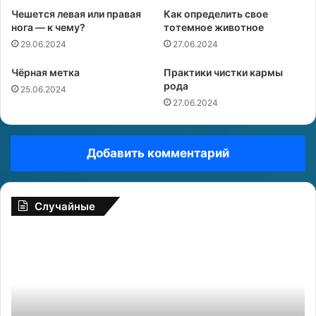
Чешется левая или правая
Как определить свое
нога — к чему?
тотемное животное
29.06.2024
27.06.2024
Чёрная метка
Практики чистки кармы
рода
25.06.2024
27.06.2024
Добавить комментарий
Случайные
С
О
и
с
н
о
д
з
р
н
о
а