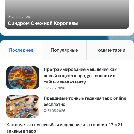
м
н
С
н
н
а
28.06.2024
Синдром Снежной Королевы
е
я
ж
п
н
о
о
д
й
г
Последнее
Популярные
Комментарии
К
о
о
т
р
о
Программирование мышления как
о
в
новый подход к продуктивности и
л
к
тайм-менеджменту
е
а
02.07.2026
в
к
Правдивые точные гадания таро online
ы
з
бесплатно
а
31.05.2026
ч
а
т
Как сочетаются судьба и исцеление что говорят 17 и 21
и
арканы в таро