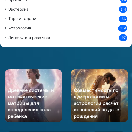
о
Эзотерика
314
с
Таро и гадания
т
186
и
Астрология
329
Личность и развитие
197
Древние
Совместимость
системы
по
и
12.05.2026
нумерологии
12.05.2026
Древние системы и
Совместимость по
математические
и
математические
нумерологии и
матрицы
астрологии
матрицы для
астрологии расчет
для
расчет
определения пола
отношений по дате
определения
отношений
пола
ребенка
по
рождения
ребенка
дате
рождения