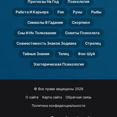
Прогнозы На Год
Психология
Работа И Карьера
Рак
Руны
Рыбы
Символы В Гадании
Скорпион
Сны И Их Толкование
Советы Психолога
Совместимость Знаков Зодиака
Стрелец
Тайные Знания
Телец
Фэн-Шуй
Эзотерическая Психология
© Все права защищены 2026
О сайте
Карта сайта
Обратная связь
Политика конфиденциальности