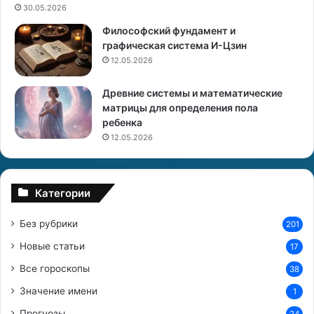
ю
30.05.2026
и
Философский фундамент и
п
графическая система И-Цзин
л
12.05.2026
а
н
Древние системы и математические
и
матрицы для определения пола
р
ребенка
о
в
12.05.2026
а
н
и
Категории
е
б
Без рубрики
201
е
р
Новые статьи
17
е
Все гороскопы
38
м
е
Значение имени
1
н
Прогнозы
н
24