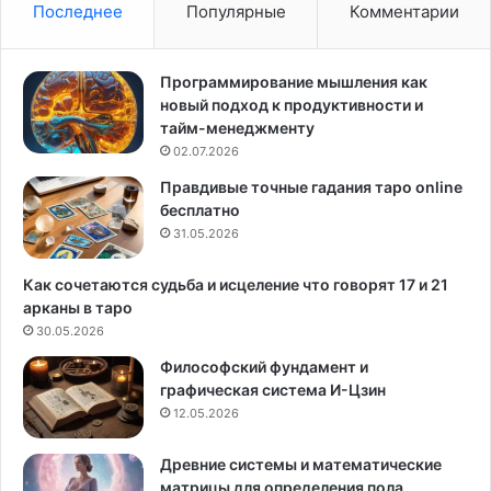
а
д
Последнее
Популярные
Комментарии
и
ы
п
д
р
л
Программирование мышления как
о
я
новый подход к продуктивности и
ф
п
тайм-менеджменту
е
р
02.07.2026
с
и
Правдивые точные гадания таро online
с
в
бесплатно
и
л
я
31.05.2026
е
п
ч
о
е
Как сочетаются судьба и исцеление что говорят 17 и 21
з
н
арканы в таро
н
и
30.05.2026
а
я
Философский фундамент и
к
у
графическая система И-Цзин
у
д
12.05.2026
з
а
о
ч
Древние системы и математические
д
и
матрицы для определения пола
и