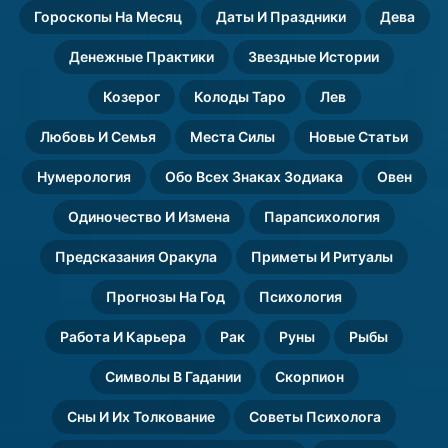
Гороскопы На Месяц
Даты И Праздники
Дева
Денежные Практики
Звездные Истории
Козерог
Колоды Таро
Лев
Любовь И Семья
Места Силы
Новые Статьи
Нумерология
Обо Всех Знаках Зодиака
Овен
Одиночество И Измена
Парапсихология
Предсказания Оракула
Приметы И Ритуалы
Прогнозы На Год
Психология
Работа И Карьера
Рак
Руны
Рыбы
Символы В Гадании
Скорпион
Сны И Их Толкование
Советы Психолога