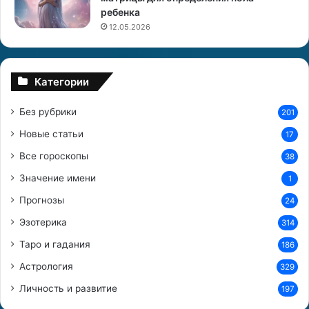
ребенка
а
к
12.05.2026
а
.
Т
Категории
е
л
Без рубрики
201
е
ц
Новые статьи
17
Все гороскопы
38
Значение имени
1
Прогнозы
24
Эзотерика
314
Таро и гадания
186
Астрология
329
Личность и развитие
197