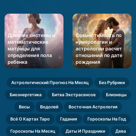
Древние
Совместимость
системы
по
и
12.05.2026
нумерологии
12.05.2026
Древние системы и
Совместимость по
математические
и
математические
нумерологии и
матрицы
астрологии
матрицы для
астрологии расчет
для
расчет
определения пола
отношений по дате
определения
отношений
пола
ребенка
по
рождения
ребенка
дате
рождения
Астрологический Прогноз На Месяц
Без Рубрики
Биоэнергетика
Битва Экстрасенсов
Близнецы
Весы
Водолей
Восточная Астрология
Всё О Картах Таро
Гадания
Гороскопы На Год
Гороскопы На Месяц
Даты И Праздники
Дева