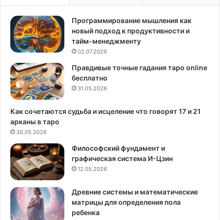
н
С
Программирование мышления как
у
новый подход к продуктивности и
д
тайм-менеджменту
02.07.2026
Правдивые точные гадания таро online
бесплатно
31.05.2026
Как сочетаются судьба и исцеление что говорят 17 и 21
арканы в таро
30.05.2026
Философский фундамент и
графическая система И-Цзин
12.05.2026
Древние системы и математические
матрицы для определения пола
ребенка