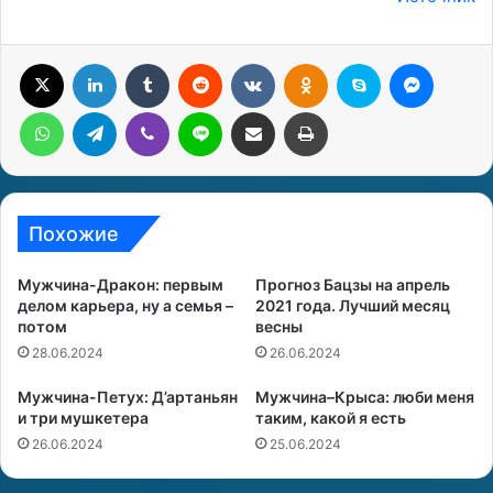
X
LinkedIn
Tumblr
Reddit
Вконтакте
Одноклассники
Skype
Messenger
WhatsApp
Telegram
Viber
Line
Поделиться через электронную почту
Печатать
Похожие
Мужчина-Дракон: первым
Прогноз Бацзы на апрель
делом карьера, ну а семья –
2021 года. Лучший месяц
потом
весны
28.06.2024
26.06.2024
Мужчина-Петух: Д’артаньян
Мужчина–Крыса: люби меня
и три мушкетера
таким, какой я есть
26.06.2024
25.06.2024