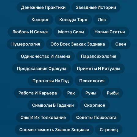
Денежные Практики
Звездные Истории
Козерог
Колоды Таро
Лев
Любовь И Семья
Места Силы
Новые Статьи
Нумерология
Обо Всех Знаках Зодиака
Овен
Одиночество И Измена
Парапсихология
Предсказания Оракула
Приметы И Ритуалы
Прогнозы На Год
Психология
Работа И Карьера
Рак
Руны
Рыбы
Символы В Гадании
Скорпион
Сны И Их Толкование
Советы Психолога
Совместимость Знаков Зодиака
Стрелец