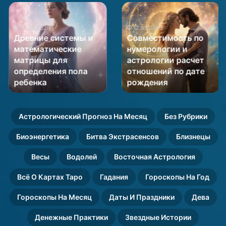
Древние
Совместимость
системы
по
и
12.05.2026
нумерологии
12.05.2026
Древние системы и
Совместимость по
математические
и
математические
нумерологии и
матрицы
астрологии
матрицы для
астрологии расчет
для
расчет
определения пола
отношений по дате
определения
отношений
пола
ребенка
по
рождения
ребенка
дате
рождения
Астрологический Прогноз На Месяц
Без Рубрики
Биоэнергетика
Битва Экстрасенсов
Близнецы
Весы
Водолей
Восточная Астрология
Всё О Картах Таро
Гадания
Гороскопы На Год
Гороскопы На Месяц
Даты И Праздники
Дева
Денежные Практики
Звездные Истории