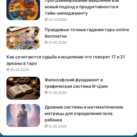
Программирование мышления как
м
т
новый подход к продуктивности и
и
д
тайм-менеджменту
ф
р
02.07.2026
ы
а
Правдивые точные гадания таро online
и
к
бесплатно
о
р
31.05.2026
н
е
в
а
Как сочетаются судьба и исцеление что говорят 17 и 21
л
г
арканы в таро
ь
а
30.05.2026
н
д
Философский фундамент и
о
а
графическая система И-Цзин
с
н
12.05.2026
т
и
ь
и
Древние системы и математические
и
матрицы для определения пола
ребенка
в
о
12.05.2026