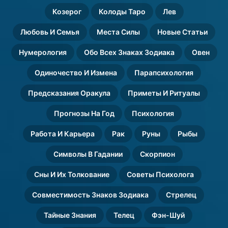
Козерог
Колоды Таро
Лев
Любовь И Семья
Места Силы
Новые Статьи
Нумерология
Обо Всех Знаках Зодиака
Овен
Одиночество И Измена
Парапсихология
Предсказания Оракула
Приметы И Ритуалы
Прогнозы На Год
Психология
Работа И Карьера
Рак
Руны
Рыбы
Символы В Гадании
Скорпион
Сны И Их Толкование
Советы Психолога
Совместимость Знаков Зодиака
Стрелец
Тайные Знания
Телец
Фэн-Шуй