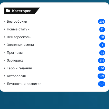
с
н
Категории
е
Без рубрики
201
Новые статьи
17
Все гороскопы
38
Значение имени
1
Прогнозы
24
Эзотерика
314
Таро и гадания
186
Астрология
329
Личность и развитие
197