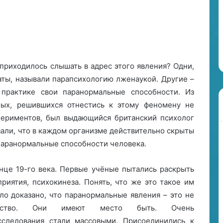
о
л
24.06.2024
о
Нумерологический прогноз
г
озерога?
на 2024 год
и
ч
 приходилось слышать в адрес этого явления? Одни,
е
аты, называли парапсихологию лженаукой. Другие –
с
к
практике свои паранормальные способности. Из
и
ных, решившихся отнестись к этому феномену не
й
периментов, был выдающийся британский психолог
п
зали, что в каждом организме действительно скрыты
р
о
паранормальные способности человека.
г
н
онце 19-го века. Первые учёные пытались раскрыть
о
риятия, психокинеза. Понять, что же это такое им
з
н
ыло доказано, что паранормальные явления – это не
а
ство. Они имеют место быть. Очень
сследования стали массовыми. Присоединились к