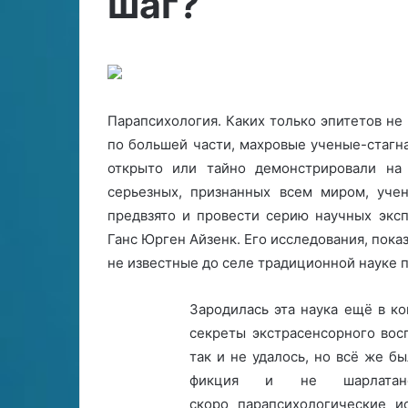
шаг?
р
н
у
27.06.2024
т
Как вернуть К
ь
К
Парапсихология. Каких только эпитетов не
о
по большей части, махровые ученые-стагн
з
е
открыто или тайно демонстрировали на 
р
серьезных, признанных всем миром, уче
о
предвзято и провести серию научных экс
г
Ганс Юрген Айзенк. Его исследования, пока
а
?
не известные до селе традиционной науке 
Зародилась эта наука ещё в к
секреты экстрасенсорного восп
так и не удалось, но всё же б
фикция и не шарлатан
скоро парапсихологические и