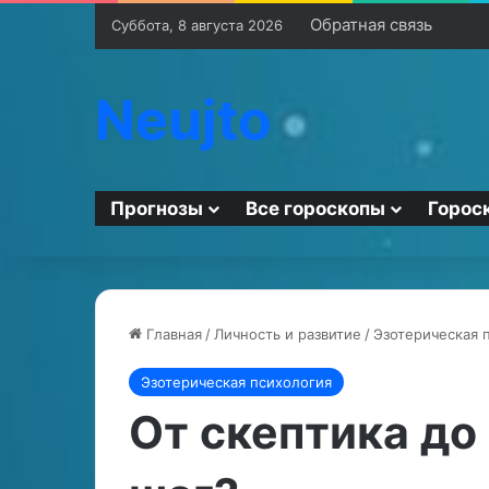
Обратная связь
Суббота, 8 августа 2026
Neujto
Прогнозы
Все гороскопы
Горос
Главная
/
Личность и развитие
/
Эзотерическая 
Эзотерическая психология
К
а
От скептика до
к
в
е