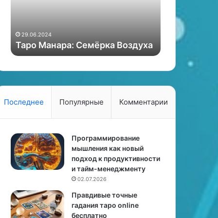
а
е
29.06.2024
н
б
Хотите быть
а
ы
внимания? 
29.06.2024
р
т
Таро Манара: Семёрка Воздуха
харизмы!
а
ь
:
в
С
ц
е
е
м
н
ё
т
Последнее
Популярные
Комментарии
р
р
к
е
а
в
В
Программирование
н
о
мышления как новый
и
з
подход к продуктивности
м
д
и тайм-менеджменту
а
у
н
02.07.2026
х
и
Правдивые точные
а
я
гадания таро online
?
бесплатно