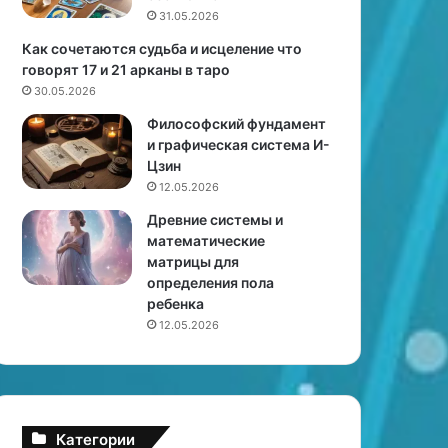
Р
31.05.2026
а
с
Как сочетаются судьба и исцеление что
к
говорят 17 и 21 арканы в таро
р
30.05.2026
ы
Философский фундамент
в
и графическая система И-
а
Цзин
е
12.05.2026
м
ч
Древние системы и
а
математические
к
матрицы для
р
определения пола
ы
ребенка
х
12.05.2026
а
р
и
з
м
Категории
ы