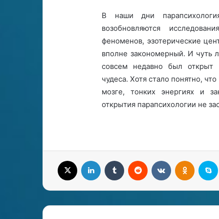
В наши дни парапсихологи
возобновляются исследован
феноменов, эзотерические цен
вполне закономерный. И чуть 
совсем недавно был открыт 
чудеса. Хотя стало понятно, что
мозге, тонких энергиях и за
открытия парапсихологии не за
X
LinkedIn
Tumblr
Reddit
Вконтакте
Одноклассники
S