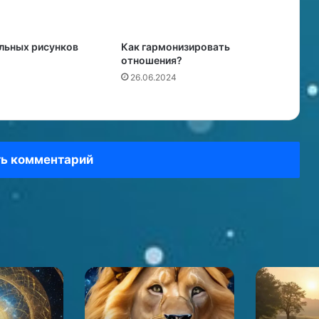
льных рисунков
Как гармонизировать
отношения?
26.06.2024
ь комментарий
Влияние
Как
Солнца
пережить
и
измену