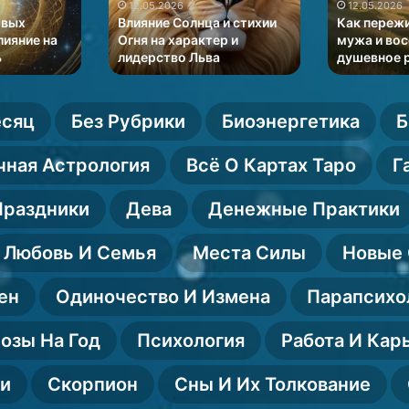
стихии
мужа
12.05.2026
12.05.2026
Огня
и
овых
Влияние Солнца и стихии
Как переж
на
восстановить
лияние на
Огня на характер и
мужа и во
ь
лидерство Льва
душевное 
характер
душевное
и
равновесие
лидерство
Льва
есяц
Без Рубрики
Биоэнергетика
Б
чная Астрология
Всё О Картах Таро
Г
Праздники
Дева
Денежные Практики
Любовь И Семья
Места Силы
Новые 
ен
Одиночество И Измена
Парапсихо
озы На Год
Психология
Работа И Кар
ии
Скорпион
Сны И Их Толкование