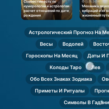
и
и
Совместимость по
12.05.2026
астрологии
их
трицы
нумерологии и астрологии
Механика звук
расчет
влияние
ла
расчет отношений по дате
вибраций и их в
рождения
жизненный пут
отношений
на
по
жизненный
дате
путь
рождения
Астрологический Прогноз На М
Весы
Водолей
Восто
Гороскопы На Месяц
Даты И 
Колоды Таро
Лев
Обо Всех Знаках Зодиака
Ов
Приметы И Ритуалы
Прогн
Символы В Гадан