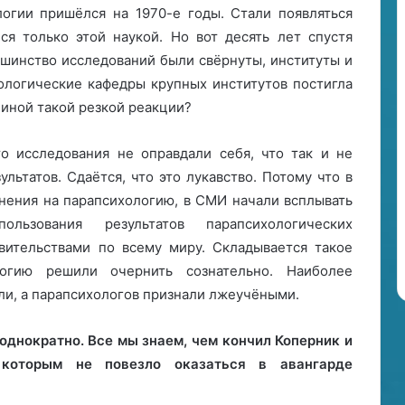
огии пришёлся на 1970-е годы. Стали появляться
я только этой наукой. Но вот десять лет спустя
ьшинство исследований были свёрнуты, институты и
ологические кафедры крупных институтов постигла
чиной такой резкой реакции?
то исследования не оправдали себя, что так и не
льтатов. Сдаётся, что это лукавство. Потому что в
онения на парапсихологию, в СМИ начали всплывать
льзования результатов парапсихологических
вительствами по всему миру. Складывается такое
логию решили очернить сознательно. Наиболее
и, а парапсихологов признали лжеучёными.
однократно. Все мы знаем, чем кончил Коперник и
 которым не повезло оказаться в авангарде