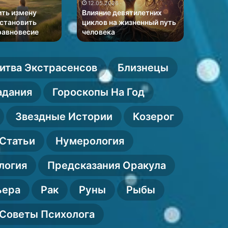
на
и
12.05.2026
12.05
жизненный
влияние
ить измену
Влияние девятилетних
Гороск
путь
небесны
сстановить
циклов на жизненный путь
влияни
равновесие
человека
жизнь
человека
тел
на
жизнь
итва Экстрасенсов
Близнецы
адания
Гороскопы На Год
Звездные Истории
Козерог
Статьи
Нумерология
логия
Предсказания Оракула
ьера
Рак
Руны
Рыбы
Советы Психолога