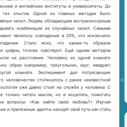
2
анские и английские институты и университеты. До
0
2
 тех опытов. Одной из главных методик было
4
чайных чисел. Людям, обладающим экстрасенсорным
г
адывать комбинации из случайных чисел. Самыми
о
омент являлось совпадение в 20%, что исключило
д
впадения. Стало ясно, что каким-то образом
ти цифры, точнее чувствуют. Ещё одним методом
сли на расстояние. Человеку из одной комнате
но образ (например, треугольник, круг, квадрат)
ругой комнате. Эксперимент дал потрясающие
что человечество столкнулось с ранее неизвестной
хология уже давно стоит на службе у человека. С
 только читать мысли, но и исцелять, помогать
на вопросы: «Как найти свою любовь?» Изучая
ые и прилежные адепты находят свой путь как стать