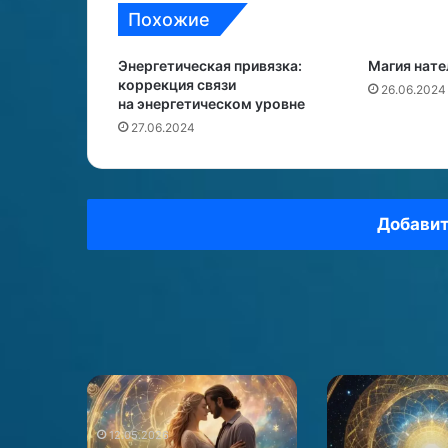
Похожие
Энергетическая привязка:
Магия нате
коррекция связи
26.06.2024
на энергетическом уровне
27.06.2024
Добавит
Совместимость
Механика
по
звуковых
нумерологии
вибраций
12.05.2026