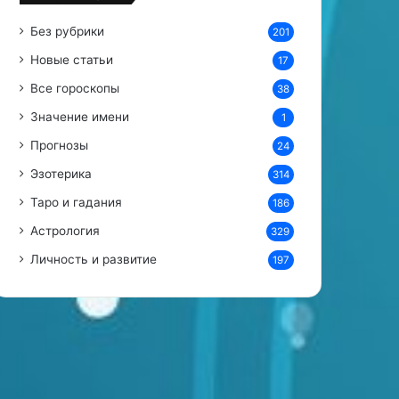
!
Без рубрики
201
Новые статьи
17
Все гороскопы
38
Значение имени
1
Прогнозы
24
Эзотерика
314
Таро и гадания
186
Астрология
329
Личность и развитие
197