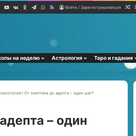
YouTube
vk.com
Одноклассники
Telegram
WhatsApp
RSS
Сл
Войти / Зарегистрироваться
копы на неделю
Астрология
Таро и гадания
психология
/
От скептика до адепта – один шаг?
Н
у
 адепта – один
м
е
р