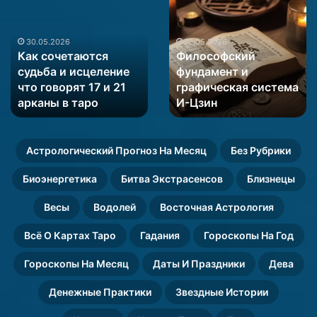
системы
по
и
12.05.2026
нумерологии
12.05.2026
Древние системы и
Совместимость по
математические
и
математические
нумерологии и
матрицы
астрологии
матрицы для
астрологии расчет
для
расчет
определения пола
отношений по дате
определения
отношений
пола
ребенка
по
рождения
ребенка
дате
рождения
Астрологический Прогноз На Месяц
Без Рубрики
Биоэнергетика
Битва Экстрасенсов
Близнецы
Весы
Водолей
Восточная Астрология
Всё О Картах Таро
Гадания
Гороскопы На Год
Гороскопы На Месяц
Даты И Праздники
Дева
Денежные Практики
Звездные Истории