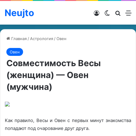
Neujto
Войти
Switch ski
Искат
М
Главная
/
Астрология
/
Овен
Овен
Совместимость Весы
(женщина) — Овен
(мужчина)
Как правило, Весы и Овен с первых минут знакомства
попадают под очарование друг друга.