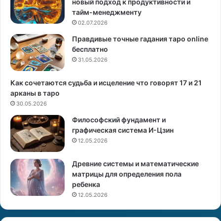
новый подход к продуктивности и
ы
р
тайм-менеджменту
е
02.07.2026
—
к
Правдивые точные гадания таро online
и
о
бесплатно
д
м
е
31.05.2026
е
а
н
л
д
Как сочетаются судьба и исцеление что говорят 17 и 21
ь
а
арканы в таро
н
ц
30.05.2026
ы
и
Философский фундамент и
й
и
графическая система И-Цзин
п
п
12.05.2026
а
о
р
С
Древние системы и математические
т
т
матрицы для определения пола
н
и
ребенка
е
х
р
и
12.05.2026
д
я
л
м