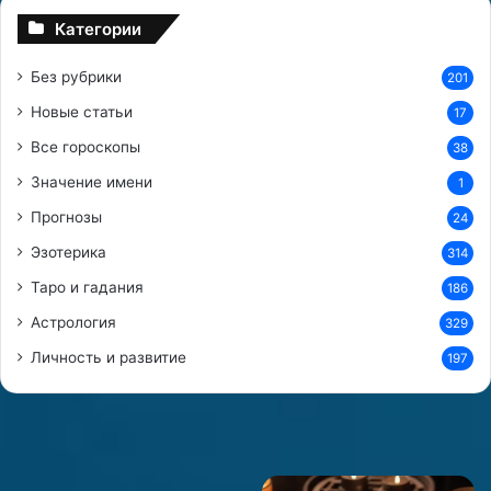
я
Категории
л
ю
Без рубрики
201
б
в
Новые статьи
17
и
Все гороскопы
и
38
Значение имени
1
б
Прогнозы
р
24
а
Эзотерика
314
к
а
Таро и гадания
186
Астрология
329
Личность и развитие
197
Древние
Совместимость