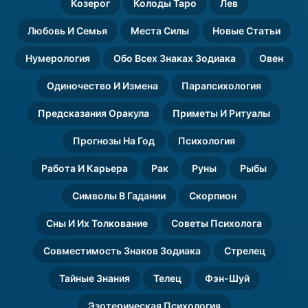
Козерог
Колоды Таро
Лев
Любовь И Семья
Места Силы
Новые Статьи
Нумерология
Обо Всех Знаках Зодиака
Овен
Одиночество И Измена
Парапсихология
Предсказания Оракула
Приметы И Ритуалы
Прогнозы На Год
Психология
Работа И Карьера
Рак
Руны
Рыбы
Символы В Гадании
Скорпион
Сны И Их Толкование
Советы Психолога
Совместимость Знаков Зодиака
Стрелец
Тайные Знания
Телец
Фэн-Шуй
Эзотерическая Психология