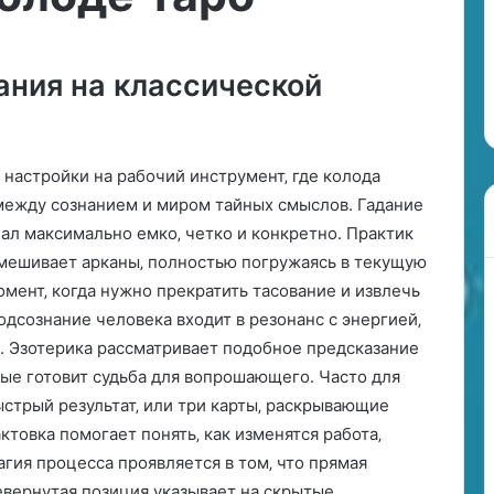
б
р
29.06.2024
а
Как выбрать принца
т
ания на классической
ла волос
по гороскопу?
ь
п
р
и
 настройки на рабочий инструмент‚ где колода
н
между сознанием и миром тайных смыслов. Гадание
ц
чал максимально емко‚ четко и конкретно. Практик
а
п
мешивает арканы‚ полностью погружаясь в текущую
о
мент‚ когда нужно прекратить тасование и извлечь
одсознание человека входит в резонанс с энергией‚
г
. Эзотерика рассматривает подобное предсказание
о
р
рые готовит судьба для вопрошающего. Часто для
о
ыстрый результат‚ или три карты‚ раскрывающие
с
ктовка помогает понять‚ как изменятся работа‚
к
гия процесса проявляется в том‚ что прямая
о
п
евернутая позиция указывает на скрытые