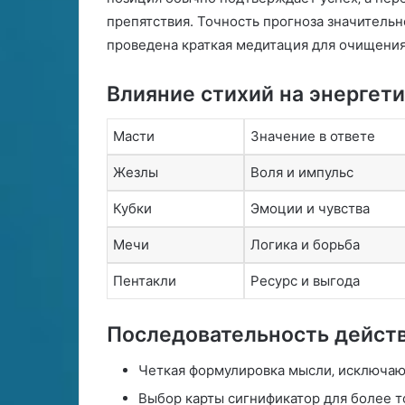
ь
препятствия. Точность прогноза значительн
ж
проведена краткая медитация для очищени
е
л
Влияние стихий на энергет
а
н
и
Масти
Значение в ответе
я
н
Жезлы
Воля и импульс
а
Н
Кубки
Эмоции и чувства
о
в
Мечи
Логика и борьба
ы
й
Пентакли
Ресурс и выгода
2
0
Последовательность действ
2
1
Четкая формулировка мысли‚ исключаю
г
о
Выбор карты сигнификатор для более т