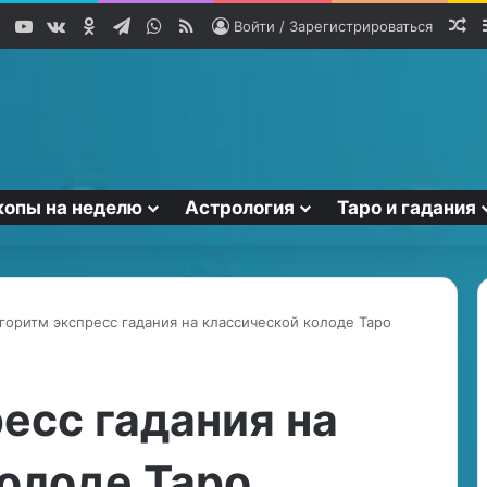
YouTube
vk.com
Одноклассники
Telegram
WhatsApp
RSS
Сл
Войти / Зарегистрироваться
копы на неделю
Астрология
Таро и гадания
горитм экспресс гадания на классической колоде Таро
К
а
есс гадания на
к
в
олоде Таро
ы