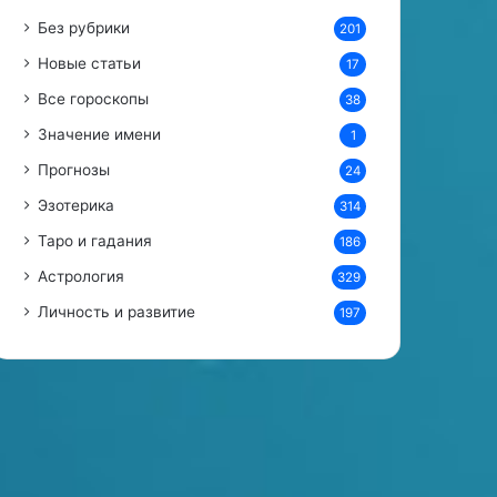
а
Без рубрики
201
к
а
Новые статьи
17
Все гороскопы
38
Значение имени
1
Прогнозы
24
Эзотерика
314
Таро и гадания
186
Астрология
329
Личность и развитие
197