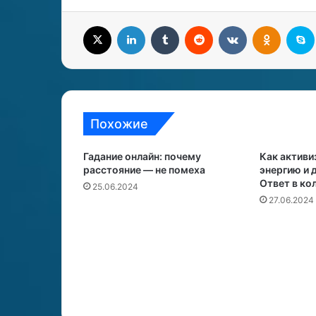
X
LinkedIn
Tumblr
Reddit
Вконтакте
Одноклассники
S
Похожие
Гадание онлайн: почему
Как актив
расстояние — не помеха
энергию и 
Ответ в ко
25.06.2024
27.06.2024