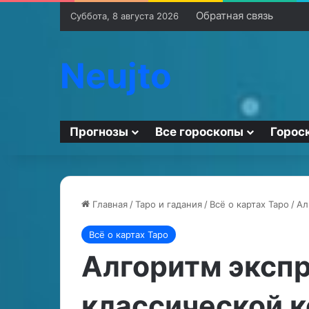
Обратная связь
Суббота, 8 августа 2026
Neujto
Прогнозы
Все гороскопы
Горос
Главная
/
Таро и гадания
/
Всё о картах Таро
/
Ал
Всё о картах Таро
К
М
а
а
Алгоритм экспр
к
г
п
и
классической к
р
ч