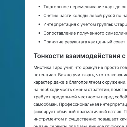
д
Тщательное перемешивание карт до ощ
Снятие части колоды левой рукой по н
Интерпретация с учетом группы: Стар
Сопоставление полученного символиче
Принятие результата как ценный совет 
Тонкости взаимодействия 
Мистика Таро учит‚ что оракул не просто го
потенциал. Важно учитывать‚ что толкован
характер даже в благоприятном окружении.
на необходимость смены стратегии‚ помога
требует предельной честности перед собой
самообман. Профессиональная интерпретаци
фиксирует обычный прагматичный взгляд. П
инструментом и существенно повышает каче
онлайн сервисы для базы‚ личное глубокое 