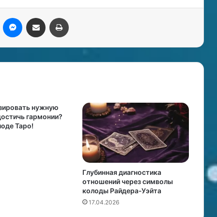
kype
Messenger
Поделиться через электронную почту
Печатать
изировать нужную
достичь гармонии?
лоде Таро!
Глубинная диагностика
отношений через символы
колоды Райдера-Уэйта
17.04.2026