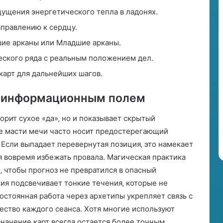
ущения энергетического тепла в ладонях.
аправлению к сердцу.
шие арканы или Младшие арканы.
ского ряда с реальным положением дел.
карт для дальнейших шагов.
с информационным полем
ворит сухое «да»‚ но и показывает скрытый
ие масти мечи часто носит предостерегающий
 Если выпадает перевернутая позиция‚ это намекает
я вовремя избежать провала. Магическая практика
‚ чтобы прогноз не превратился в опасный
я подсвечивает тонкие течения‚ которые не
остоянная работа через архетипы укрепляет связь с
ство каждого сеанса. Хотя многие используют
значение карт всегда остается более точным.