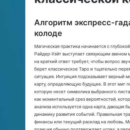
а
е
27.06.2024
в
с
Как правильно и какие
и
к
загадывать желания на Новый
25.06.2024
л
а
Алгоритм экспресс-гад
2021 год
Магическая си
ь
я
н
с
колоде
о
и
и
л
Магическая практика начинается с глубокой
к
а
Райдер-Уэйт выступает связующим звеном 
а
в
на краткий ответ требует‚ чтобы вопрос зву
к
о
и
л
берет классическое Таро и тщательно пере
е
о
ситуация. Интуиция подсказывает верный мо
з
с
карту‚ определяющую будущее. В этот миг п
а
которую несет символика выбранного листа
г
а
как моментальный срез вероятностей‚ кото
д
анализа используется одна карта‚ дающая б
ы
динамику развития событий. Правильная тра
в
финансы или текущий расклад на любовь. Ма
а
т
позиция обычно подтверждает успех‚ а пер