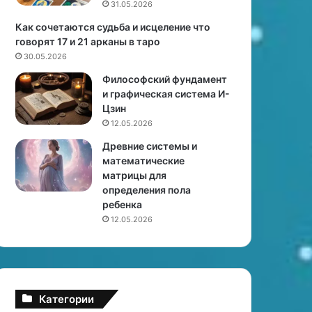
31.05.2026
у
ж
Как сочетаются судьба и исцеление что
ч
говорят 17 и 21 арканы в таро
и
30.05.2026
н
Философский фундамент
ы
и графическая система И-
-
Цзин
Л
12.05.2026
ь
в
Древние системы и
а
математические
и
матрицы для
ж
определения пола
е
ребенка
н
12.05.2026
щ
и
н
ы
-
Категории
Р