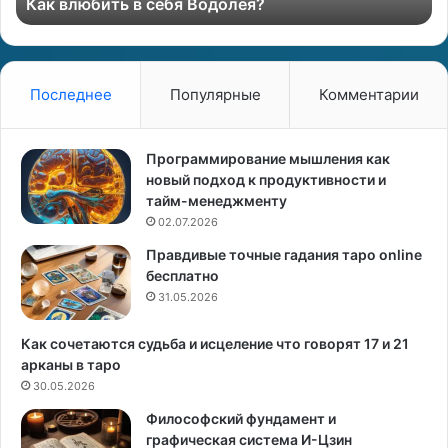
Как влюбить в себя Водолея?
ь
о
в
з
а
с
:
е
л
Последнее
Популярные
Комментарии
б
у
я
ч
В
ш
Программирование мышления как
о
е
новый подход к продуктивности и
д
с
тайм-менеджменту
о
и
02.07.2026
л
н
Правдивые точные гадания таро online
е
и
бесплатно
я
ц
?
31.05.2026
а
в
р
Как сочетаются судьба и исцеление что говорят 17 и 21
у
арканы в таро
к
30.05.2026
е
Философский фундамент и
,
графическая система И-Цзин
ч