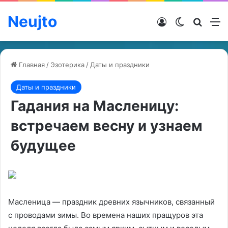
Neujto
Войти
Switch ski
Искат
М
Главная
/
Эзотерика
/
Даты и праздники
Даты и праздники
Гадания на Масленицу:
встречаем весну и узнаем
будущее
Масленица — праздник древних язычников, связанный
с проводами зимы. Во времена наших пращуров эта