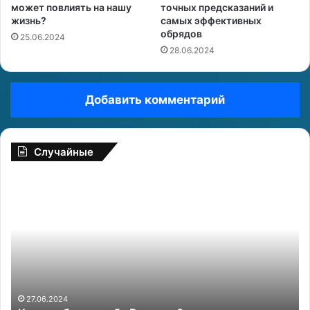
может повлиять на нашу
точных предсказаний и
жизнь?
самых эффективных
обрядов
25.06.2024
28.06.2024
Добавить комментарий
Случайные
К
М
а
у
к
ж
в
ч
л
и
ю
н
б
а
и
-
т
К
27.06.2024