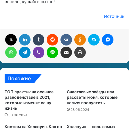
весело, кушайте сытно!
Источник
X
LinkedIn
Tumblr
Reddit
Вконтакте
Одноклассники
Skype
Messenger
WhatsApp
Telegram
Viber
Line
Поделиться через электронную почту
Печатать
Похожие
ТОП практик на осеннее
Счастливые звёзды или
равноденствие в 2021,
рассветы июня, которые
которые изменят вашу
нельзя пропустить
жизнь
28.06.2024
30.06.2024
Костюм на Хэллоуин. Как он
Хэллоуин — ночь самых