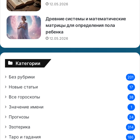
12.05.2026
е
м
Древние системы и математические
ж
матрицы для определения пола
у
ребенка
р
а
12.05.2026
в
л
ь
Категории
в
н
Без рубрики
201
е
б
Новые статьи
17
е
Все гороскопы
38
Значение имени
1
Прогнозы
24
Эзотерика
314
Таро и гадания
186