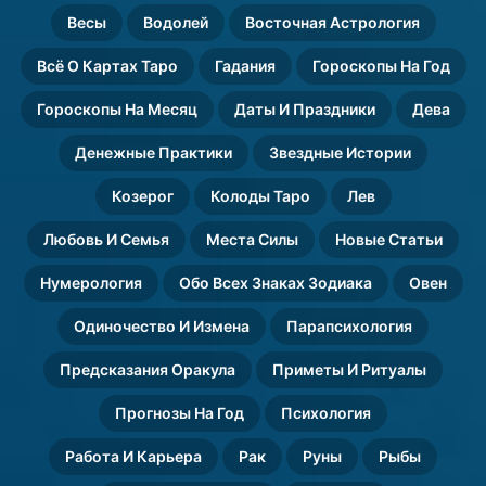
Весы
Водолей
Восточная Астрология
Всё О Картах Таро
Гадания
Гороскопы На Год
Гороскопы На Месяц
Даты И Праздники
Дева
Денежные Практики
Звездные Истории
Козерог
Колоды Таро
Лев
Любовь И Семья
Места Силы
Новые Статьи
Нумерология
Обо Всех Знаках Зодиака
Овен
Одиночество И Измена
Парапсихология
Предсказания Оракула
Приметы И Ритуалы
Прогнозы На Год
Психология
Работа И Карьера
Рак
Руны
Рыбы