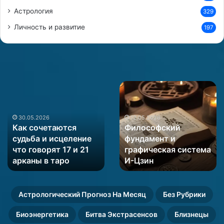
Астрология
329
Личность и развитие
197
Как
Философский
сочетаются
фундамент
судьба
и
и
графическая
30.05.2026
12.05.2026
Как сочетаются
Философский
исцеление
система
судьба и исцеление
фундамент и
что
И-
что говорят 17 и 21
графическая система
говорят
Цзин
17
арканы в таро
И-Цзин
и
21
арканы
Астрологический Прогноз На Месяц
Без Рубрики
в
таро
Биоэнергетика
Битва Экстрасенсов
Близнецы