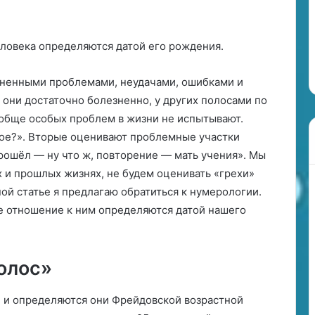
к
о
ь Скорпион
п
Водолей
25.06.2024
н
ловека определяются датой его рождения.
Гороскоп на месяц — Козерог
а
зненными проблемами, неудачами, ошибками и
м
 они достаточно болезненно, у других полосами по
е
ообще особых проблем в жизни не испытывают.
с
я
акое?». Вторые оценивают проблемные участки
ц
рошёл — ну что ж, повторение — мать учения». Мы
 и прошлых жизнях, не будем оценивать «грехи»
—
ной статье я предлагаю обратиться к нумерологии.
К
о
ше отношение к ним определяются датой нашего
з
е
р
олос»
о
г
, и определяются они Фрейдовской возрастной