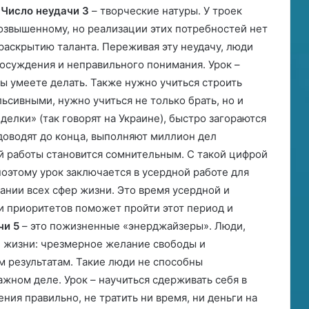
.
Число неудачи 3
– творческие натуры. У троек
возвышенному, но реализации этих потребностей нет
раскрытию таланта. Переживая эту неудачу, люди
я осуждения и неправильного понимания. Урок –
Вы умеете делать. Также нужно учиться строить
ьсивными, нужно учиться не только брать, но и
делки» (так говорят на Украине), быстро загораются
 доводят до конца, выполняют миллион дел
ой работы становится сомнительным. С такой цифрой
оэтому урок заключается в усердной работе для
ании всех сфер жизни. Это время усердной и
и приоритетов поможет пройти этот период и
чи 5
– это пожизненные «энерджайзеры». Люди,
ей жизни: чрезмерное желание свободы и
м результатам. Такие люди не способны
жном деле. Урок – научиться сдерживать себя в
ния правильно, не тратить ни время, ни деньги на