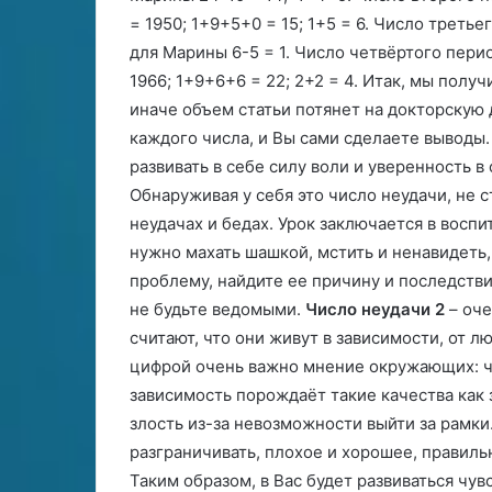
= 1950; 1+9+5+0 = 15; 1+5 = 6. Число третье
для Марины 6-5 = 1. Число четвёртого перио
1966; 1+9+6+6 = 22; 2+2 = 4. Итак, мы полу
иначе объем статьи потянет на докторскую
каждого числа, и Вы сами сделаете выводы
развивать в себе силу воли и уверенность в 
Обнаруживая у себя это число неудачи, не ст
неудачах и бедах. Урок заключается в воспи
нужно махать шашкой, мстить и ненавидеть,
проблему, найдите ее причину и последстви
не будьте ведомыми.
Число неудачи 2
– оче
считают, что они живут в зависимости, от л
цифрой очень важно мнение окружающих: чт
зависимость порождаёт такие качества как 
злость из-за невозможности выйти за рамки.
разграничивать, плохое и хорошее, правиль
Таким образом, в Вас будет развиваться чув