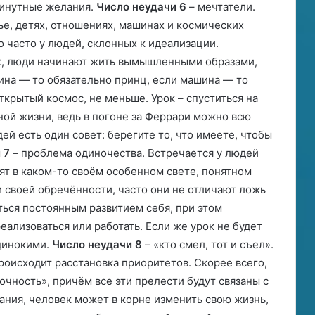
минутные желания.
Число неудачи 6
– мечтатели.
ье, детях, отношениях, машинах и космических
о часто у людей, склонных к идеализации.
ах, люди начинают жить вымышленными образами,
на — то обязательно принц, если машина — то
ткрытый космос, не меньше. Урок – спуститься на
ной жизни, ведь в погоне за Феррари можно всю
ей есть один совет: берегите то, что имеете, чтобы
 7
– проблема одиночества. Встречается у людей
ят в каком-то своём особенном свете, понятном
и своей обречённости, часто они не отличают ложь
аться постоянным развитием себя, при этом
еализоваться или работать. Если же урок не будет
одинокими.
Число неудачи 8
– «кто смел, тот и съел».
роисходит расстановка приоритетов. Скорее всего,
чность», причём все эти прелести будут связаны с
ания, человек может в корне изменить свою жизнь,