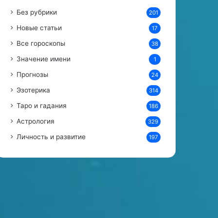
Без рубрики
201
Новые статьи
17
Все гороскопы
38
Значение имени
1
Прогнозы
24
Эзотерика
314
Таро и гадания
186
Астрология
329
Личность и развитие
197