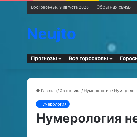
Обратная связь
Воскресенье, 9 августа 2026
Neujto
Прогнозы
Все гороскопы
Горос
Главная
/
Эзотерика
/
Нумерология
/
Нумеролог
Нумерология
С
С
е
о
Нумерология н
к
в
с
м
у
е