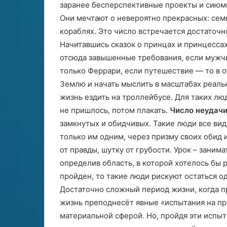
заранее бесперспективные проекты и сию
Они мечтают о невероятно прекрасных: сем
кораблях. Это число встречается достаточн
Начитавшись сказок о принцах и принцесс
отсюда завышенные требования, если мужчи
только Феррари, если путешествие — то в о
Землю и начать мыслить в масштабах реаль
жизнь ездить на троллейбусе. Для таких люд
не пришлось, потом плакать.
Число неудачи
замкнутых и обидчивых. Такие люди все вид
только им одним, через призму своих обид 
от правды, шутку от грубости. Урок – заним
определив область, в которой хотелось бы р
пройден, то такие люди рискуют остаться 
Достаточно сложный период жизни, когда п
жизнь преподнесёт явные «испытания на про
материальной сферой. Но, пройдя эти испыт