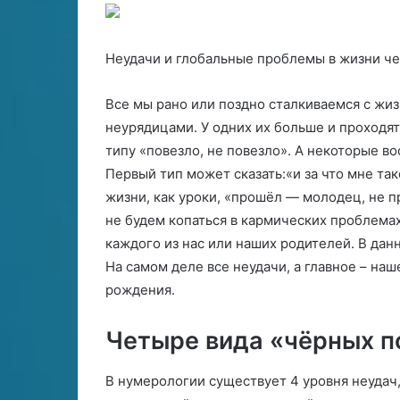
а
с
28.06.2024
л
т
Совместимост
26.06.2024
ь
и
Сексуальный гороскоп на 2023
(женщина) — 
н
м
Неудачи и глобальные проблемы в жизни че
год
(мужчина)
ы
о
й
с
Все мы рано или поздно сталкиваемся с жи
г
т
неурядицами. У одних их больше и проходят
о
ь
типу «повезло, не повезло». А некоторые в
р
С
о
к
Первый тип может сказать:«и за что мне т
с
о
жизни, как уроки, «прошёл — молодец, не п
к
р
не будем копаться в кармических проблемах
о
п
каждого из нас или наших родителей. В дан
п
и
н
о
На самом деле все неудачи, а главное – на
а
н
рождения.
2
(
0
ж
Четыре вида «чёрных п
2
е
3
н
г
щ
В нумерологии существует 4 уровня неудач
о
и