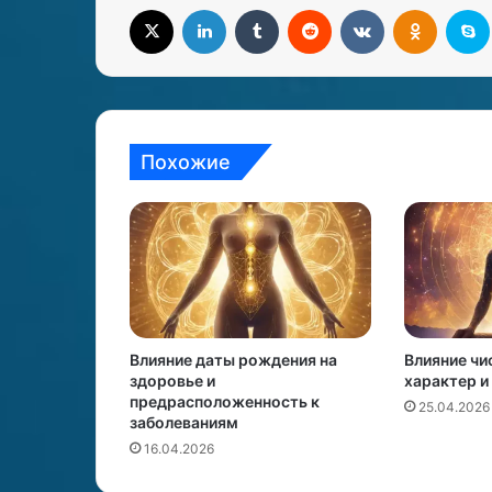
X
LinkedIn
Tumblr
Reddit
Вконтакте
Одноклассники
S
Похожие
Влияние даты рождения на
Влияние чи
здоровье и
характер и
предрасположенность к
25.04.2026
заболеваниям
16.04.2026