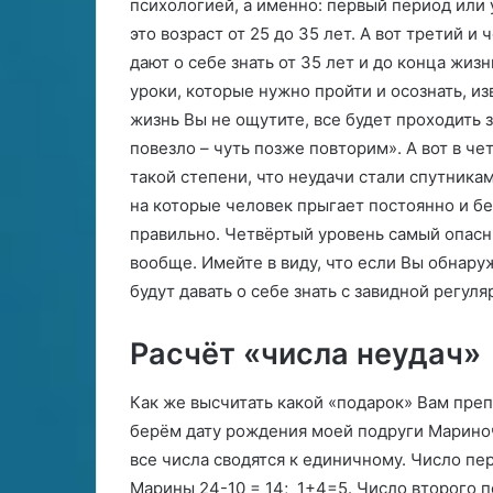
психологией, а именно: первый период или у
д
н
это возраст от 25 до 35 лет. А вот третий 
а
дают о себе знать от 35 лет и до конца жизн
)
—
уроки, которые нужно пройти и осознать, из
В
жизнь Вы не ощутите, все будет проходить 
о
повезло – чуть позже повторим». А вот в ч
д
такой степени, что неудачи стали спутника
о
л
на которые человек прыгает постоянно и бе
е
правильно. Четвёртый уровень самый опасны
й
вообще. Имейте в виду, что если Вы обнару
(
будут давать о себе знать с завидной регул
м
у
ж
Расчёт «числа неудач»
ч
и
Как же высчитать какой «подарок» Вам преп
н
берём дату рождения моей подруги Мариноч
а
)
все числа сводятся к единичному. Число пе
Марины 24-10 = 14; 1+4=5. Число второго 