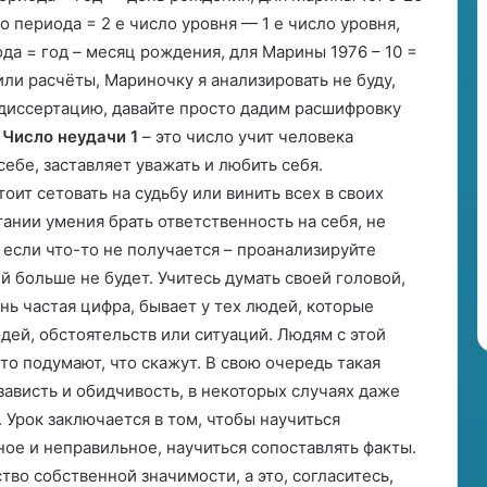
го периода = 2 е число уровня — 1 е число уровня,
да = год – месяц рождения, для Марины 1976 – 10 =
чили расчёты, Мариночку я анализировать не буду,
 диссертацию, давайте просто дадим расшифровку
.
Число неудачи 1
– это число учит человека
себе, заставляет уважать и любить себя.
оит сетовать на судьбу или винить всех в своих
тании умения брать ответственность на себя, не
 если что-то не получается – проанализируйте
й больше не будет. Учитесь думать своей головой,
нь частая цифра, бывает у тех людей, которые
юдей, обстоятельств или ситуаций. Людям с этой
о подумают, что скажут. В свою очередь такая
зависть и обидчивость, в некоторых случаях даже
 Урок заключается в том, чтобы научиться
ное и неправильное, научиться сопоставлять факты.
ство собственной значимости, а это, согласитесь,