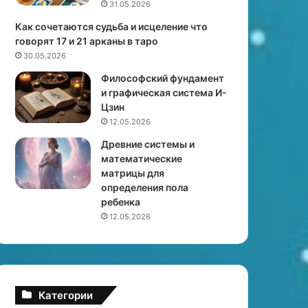
31.05.2026
ы
м
Как сочетаются судьба и исцеление что
е
говорят 17 и 21 арканы в таро
т
30.05.2026
р
Философский фундамент
о
и графическая система И-
с
Цзин
т
12.05.2026
о
л
Древние системы и
и
математические
ц
матрицы для
ы
определения пола
ребенка
12.05.2026
Категории