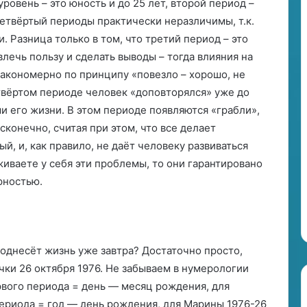
ровень – это юность и до 25 лет, второй период –
и четвёртый периоды практически неразличимы, т.к.
и. Разница только в том, что третий период – это
влечь пользу и сделать выводы – тогда влияния на
закономерно по принципу «повезло – хорошо, не
етвёртом периоде человек «доповторялся» уже до
ми его жизни. В этом периоде появляются «грабли»,
сконечно, считая при этом, что все делает
й, и, как правило, не даёт человеку развиваться
живаете у себя эти проблемы, то они гарантировано
ярностью.
однесёт жизнь уже завтра? Достаточно просто,
ки 26 октября 1976. Не забываем в нумерологии
рвого периода = день — месяц рождения, для
периода = год — день рождения, для Марины 1976-26