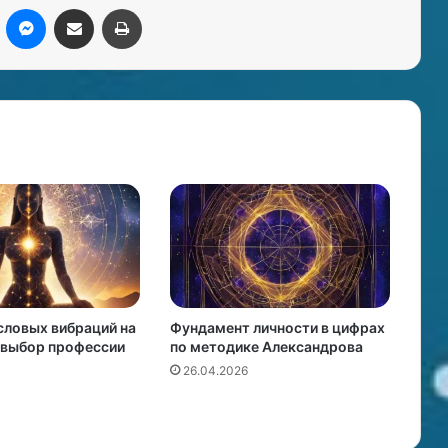
kype
Messenger
Поделиться через электронную почту
Печатать
словых вибраций на
Фундамент личности в цифрах
 выбор профессии
по методике Александрова
26.04.2026