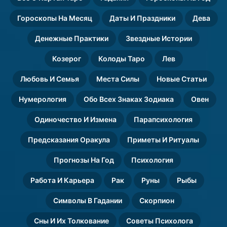
Гороскопы На Месяц
Даты И Праздники
Дева
Денежные Практики
Звездные Истории
Козерог
Колоды Таро
Лев
Любовь И Семья
Места Силы
Новые Статьи
Нумерология
Обо Всех Знаках Зодиака
Овен
Одиночество И Измена
Парапсихология
Предсказания Оракула
Приметы И Ритуалы
Прогнозы На Год
Психология
Работа И Карьера
Рак
Руны
Рыбы
Символы В Гадании
Скорпион
Сны И Их Толкование
Советы Психолога