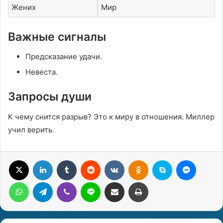
Жених
Мир
Важные сигналы
Предсказание удачи.
Невеста.
Запросы души
К чему снится разрыв? Это к миру в отношения. Миллер
учил верить.
X
LinkedIn
Tumblr
Reddit
Вконтакте
Одноклассники
Skype
Messenger
WhatsApp
Telegram
Viber
Line
Поделиться через электронную почту
Печатать