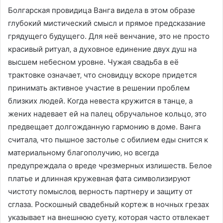
Болгарская провидица Ванга видела в этом образе
глубокий мистический смысл и прямое предсказание
грядущего будущего. Для неё венчание, это не просто
красивый ритуал‚ а духовное единение двух душ на
высшем небесном уровне. Чужая свадьба в её
трактовке означает‚ что сновидцу вскоре придется
принимать активное участие в решении проблем
близких людей. Когда невеста кружится в танце‚ а
жених надевает ей на палец обручальное кольцо‚ это
предвещает долгожданную гармонию в доме. Ванга
считала‚ что пышное застолье с обилием еды снится к
материальному благополучию‚ но всегда
предупреждала о вреде чрезмерных излишеств. Белое
платье и длинная кружевная фата символизируют
чистоту помыслов‚ верность партнеру и защиту от
сглаза. Роскошный свадебный кортеж в ночных грезах
указывает на внешнюю суету‚ которая часто отвлекает