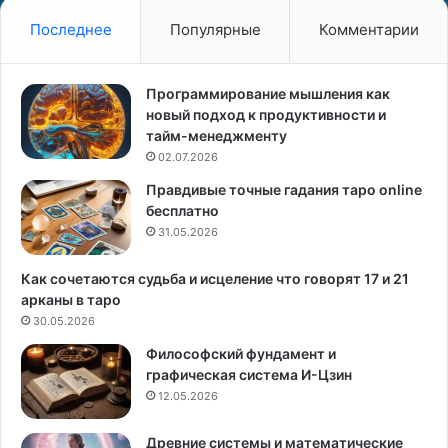
ь
к
з
и
Последнее
Популярные
Комментарии
н
е
а
и
к
э
Программирование мышления как
и
з
новый подход к продуктивности и
З
о
тайм-менеджменту
о
т
02.07.2026
д
е
Правдивые точные гадания таро online
и
р
бесплатно
а
и
к
31.05.2026
ч
а
е
:
с
Как сочетаются судьба и исцеление что говорят 17 и 21
т
к
арканы в таро
а
и
30.05.2026
й
е
Философский фундамент и
н
п
графическая система И-Цзин
ы
р
12.05.2026
е
и
ж
ч
Древние системы и математические
е
и