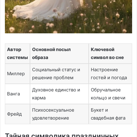
Автор
Основной посыл
Ключевой
системы
образа
символ во сне
Социальный статус и
Настроение
Миллер
решение проблем
гостей и погода
Духовное единство и
Обручальное
Ванга
карма
кольцо и свечи
Психосексуальное
Букет и
Фрейд
удовлетворение
свадебная фата
Тайная символика праздничных