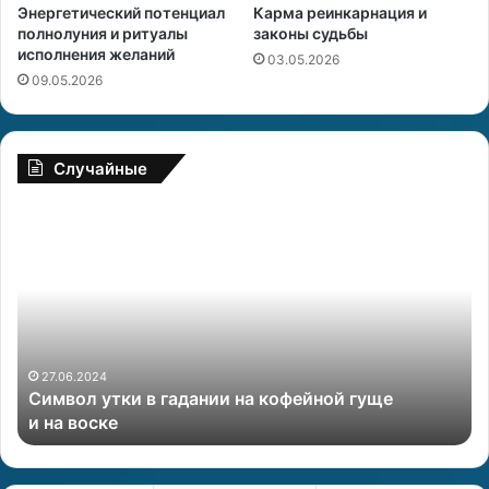
Энергетический потенциал
Карма реинкарнация и
полнолуния и ритуалы
законы судьбы
исполнения желаний
03.05.2026
09.05.2026
Случайные
К
П
а
с
к
и
с
х
о
о
б
л
л
о
а
г
24.06.2024
Как соблазнить знаки Зодиака: тайные женские
з
и
секреты
н
ч
и
е
т
с