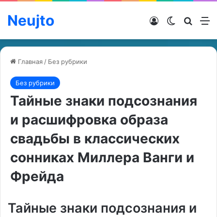
Neujto
Войти
Switch ski
Искат
М
Главная
/
Без рубрики
Без рубрики
Тайные знаки подсознания
и расшифровка образа
свадьбы в классических
сонниках Миллера Ванги и
Фрейда
Тайные знаки подсознания и