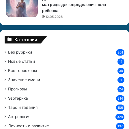
матрицы для определения пола
н
н
ребенка
с
ы
к
п
12.05.2026
и
о
е
я
с
в
Категории
е
л
к
е
Без рубрики
201
р
н
е
и
Новые статьи
17
т
я
Все гороскопы
ы
38
у
м
Значение имени
1
е
Прогнозы
р
24
ш
Эзотерика
314
и
Таро и гадания
х
186
б
Астрология
329
л
и
Личность и развитие
197