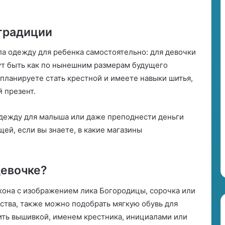
е
и
л
традиции
и
п
а одежду для ребенка самостоятельно: для девочки
р
гут быть как по нынешним размерам будущего
о
вы планируете стать крестной и имеете навыки шитья,
г
 презент.
н
о
з
дежду для малыша или даже преподнести деньги
?
ей, если вы знаете, в какие магазины
девочке?
кона с изображением лика Богородицы, сорочка или
нства, также можно подобрать мягкую обувь для
ить вышивкой, именем крестника, инициалами или