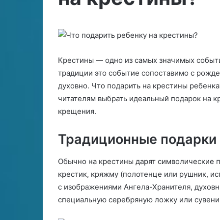
ы
е
е
с
30.04.2026
29.06.2024
с
к
Скрытые смыслы свадебных
Рунический го
м
и
сновидений
Судьбы
ы
й
с
г
Крестины — одно из самых значимых событи
л
о
ы
традиции это событие сопоставимо с рожде
р
с
о
духовно. Что подарить на крестины ребенк
в
с
читателям выбрать идеальный подарок на к
а
к
крещения.
д
о
е
п
б
в
Традиционные подарки
н
а
ы
ш
Обычно на крестины дарят символические п
х
е
крестик, кряжму (полотенце или рушник, и
с
й
н
С
с изображениями Ангела-Хранителя, духовн
о
у
специальную серебряную ложку или сувен
в
д
и
ь