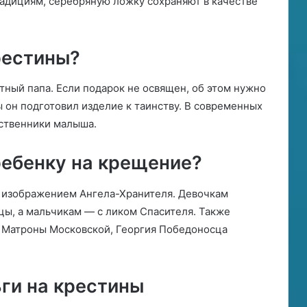
радициям, серебряную ложку сохраняют в качестве
рестины?
тный папа. Если подарок не освящен, об этом нужно
 он подготовил изделие к таинству. В современных
дственники малыша.
ребенку на крещение?
с изображением Ангела-Хранителя. Девочкам
цы, а мальчикам — с ликом Спасителя. Также
, Матроны Московской, Георгия Победоносца
ги на крестины