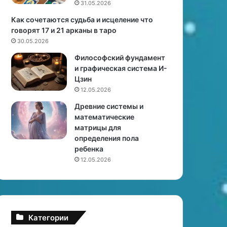
31.05.2026
ь
л
,
и
Как сочетаются судьба и исцеление что
ч
з
говорят 17 и 21 арканы в таро
т
н
30.05.2026
о
е
Философский фундамент
д
ц
и графическая система И-
е
ы
Цзин
л
(
12.05.2026
а
м
т
у
Древние системы и
ь
ж
математические
?
ч
матрицы для
и
определения пола
н
ребенка
а
12.05.2026
)
Категории