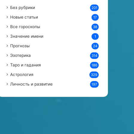
Без рубрики
201
Новые статьи
17
Все гороскопы
38
Значение имени
1
Прогнозы
24
Эзотерика
314
Таро и гадания
186
Астрология
329
Личность и развитие
197