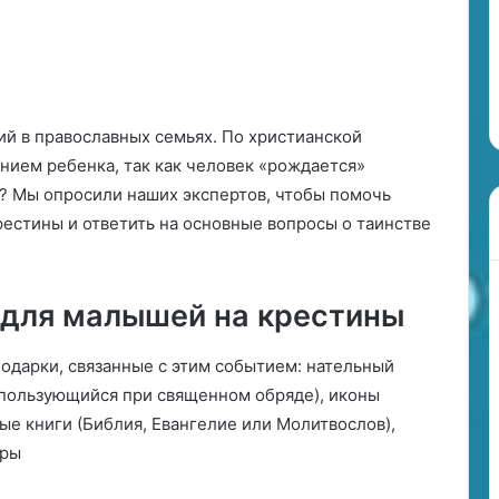
о
в
27.06.2024
о
роскоп вашей
О чём говорят карты Таро?
р
Гадание или прогноз?
я
т
й в православных семьях. По христианской
к
нием ребенка, так как человек «рождается»
а
р
а? Мы опросили наших экспертов, чтобы помочь
т
рестины и ответить на основные вопросы о таинстве
ы
Т
а
р
 для малышей на крестины
о
?
одарки, связанные с этим событием: нательный
Г
спользующийся при священном обряде), иконы
а
д
ые книги (Библия, Евангелие или Молитвослов),
а
иры
н
и