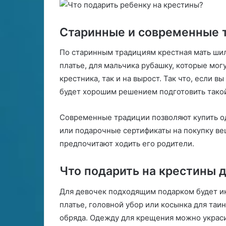
д
б
е
ы
н
Старинные и современные 
и
й
По старинным традициям крестная мать шил
платье, для мальчика рубашку, которые мо
крестника, так и на вырост. Так что, если 
будет хорошим решением подготовить такой
Современные традиции позволяют купить о
или подарочные сертификаты на покупку вещ
предпочитают ходить его родители.
Что подарить на крестины 
Для девочек подходящим подарком будет и
платье, головной убор или косынка для таи
обряда. Одежду для крещения можно украс