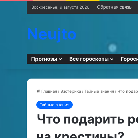
Обратная связь
Воскресенье, 9 августа 2026
Neujto
Прогнозы
Все гороскопы
Горос
Главная
/
Эзотерика
/
Тайные знания
/
Что подар
Тайные знания
С
Р
к
у
Что подарить р
р
н
ы
и
на крестины?
т
ч