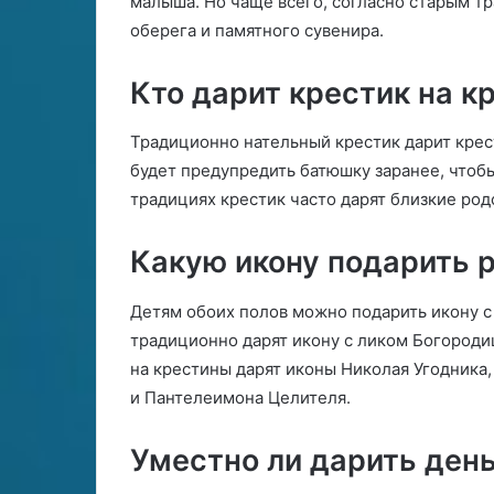
малыша. Но чаще всего, согласно старым т
оберега и памятного сувенира.
Кто дарит крестик на к
Традиционно нательный крестик дарит крес
будет предупредить батюшку заранее, чтобы
традициях крестик часто дарят близкие ро
Какую икону подарить 
Детям обоих полов можно подарить икону 
традиционно дарят икону с ликом Богороди
на крестины дарят иконы Николая Угодника
и Пантелеимона Целителя.
Уместно ли дарить день