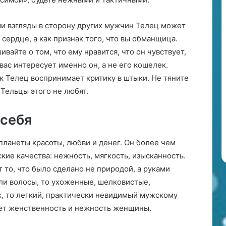
о
д
и взгляды в сторону других мужчин Телец может
и
а
 сердце, а как признак того, что вы обманщица.
к
айте о том, что ему нравится, что он чувствует,
а
вас интересует именно он, а не его кошелек.
ак Телец воспринимает критику в штыки. Не тяните
 Тельцы этого не любят.
 себя
планеты красоты, любви и денег. Он более чем
ие качества: нежность, мягкость, изысканность.
 то, что было сделано не природой, а руками
сли волосы, то ухоженные, шелковистые,
, то легкий, практически невидимый мужскому
вает женственность и нежность женщины.