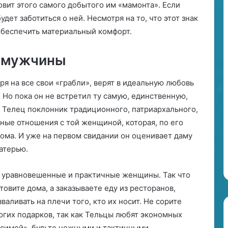
товит этого самого добытого им «мамонта». Если
о
дет заботиться о ней. Несмотря на то, что этот знак
т
н
обеспечить материальный комфорт.
о
ш
е мужчины
е
н
я на все свои «грабли», верят в идеальную любовь
и
й
 Но пока он не встретил ту самую, единственную,
с
 Телец поклонник традиционного, патриархального,
э
зные отношения с той женщиной, которая, по его
т
дома. И уже на первом свидании он оценивает даму
и
м
атерью.
з
н
, уравновешенные и практичные женщины. Так что
а
товите дома, а заказываете еду из ресторанов,
к
о
валивать на плечи того, кто их носит. Не сорите
м
рогих подарков, так как Тельцы любят экономных
з
исимой», будьте нежными и тактичными.