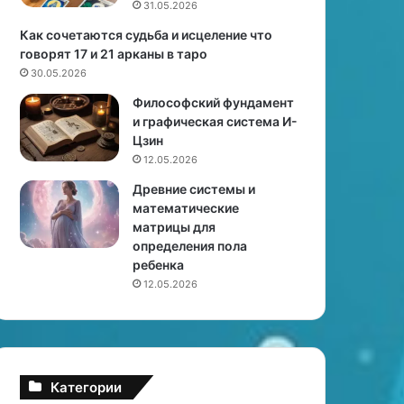
31.05.2026
ы
а
Как сочетаются судьба и исцеление что
с
говорят 17 и 21 арканы в таро
т
30.05.2026
р
Философский фундамент
о
и графическая система И-
л
Цзин
о
12.05.2026
г
о
Древние системы и
в
математические
матрицы для
определения пола
ребенка
12.05.2026
Категории