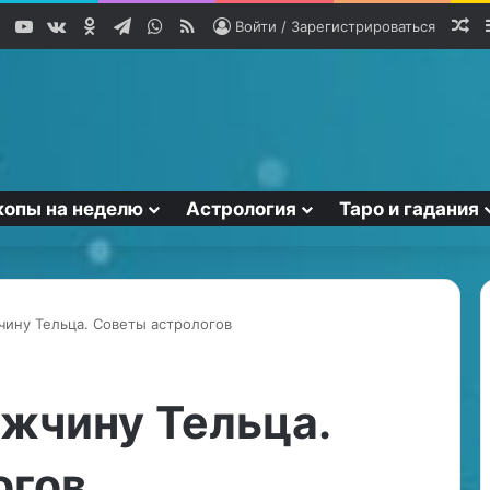
YouTube
vk.com
Одноклассники
Telegram
WhatsApp
RSS
Сл
Войти / Зарегистрироваться
копы на неделю
Астрология
Таро и гадания
чину Тельца. Советы астрологов
Р
ы
жчину Тельца.
б
ы
огов
в