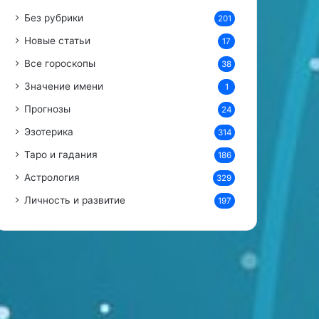
Без рубрики
201
Новые статьи
17
Все гороскопы
38
Значение имени
1
Прогнозы
24
Эзотерика
314
Таро и гадания
186
Астрология
329
Личность и развитие
197