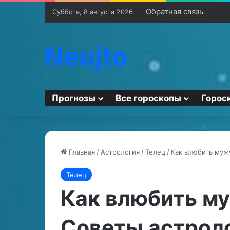
Обратная связь
Суббота, 8 августа 2026
Neujto
Прогнозы
Все гороскопы
Горос
Главная
/
Астрология
/
Телец
/
Как влюбить муж
Телец
С
Р
о
а
Как влюбить му
в
с
м
к
Советы астрол
е
л