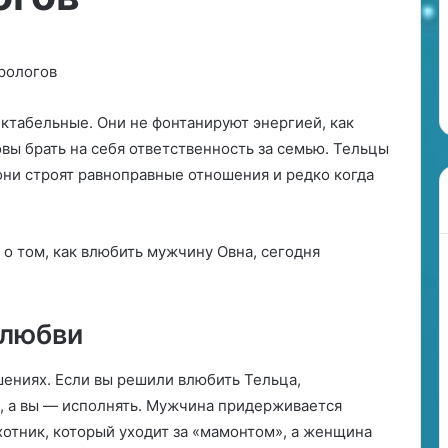
л
25.06.2024
ю
Рыбы в любви: 5 плюсов и 5
б
Измена проверка
минусов отношений с этим
в
ерность
знаком зодиака
и
:
ктабельные. Они не фонтанируют энергией, как
5
овы брать на себя ответственность за семью. Тельцы
п
л
ни строят равноправные отношения и редко когда
ю
с
о
 о том, как влюбить мужчину Овна, сегодня
в
и
5
м
 любви
и
н
шениях. Если вы решили влюбить Тельца,
у
с
ть, а вы — исполнять. Мужчина придерживается
о
охотник, который уходит за «мамонтом», а женщина
в