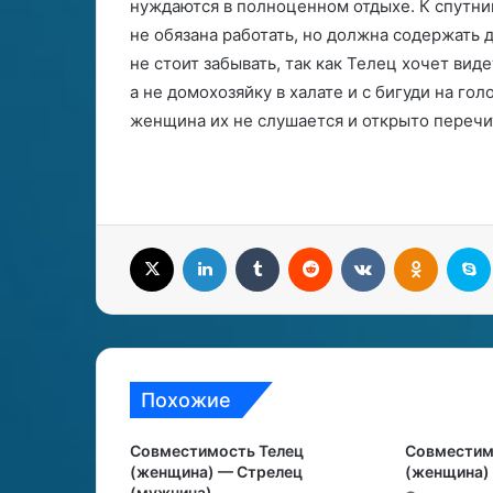
нуждаются в полноценном отдыхе. К спутн
не обязана работать, но должна содержать 
не стоит забывать, так как Телец хочет ви
а не домохозяйку в халате и с бигуди на гол
женщина их не слушается и открыто перечи
X
LinkedIn
Tumblr
Reddit
Вконтакте
Одноклассники
S
Похожие
Совместимость Телец
Совместим
(женщина) — Стрелец
(женщина)
(мужчина)