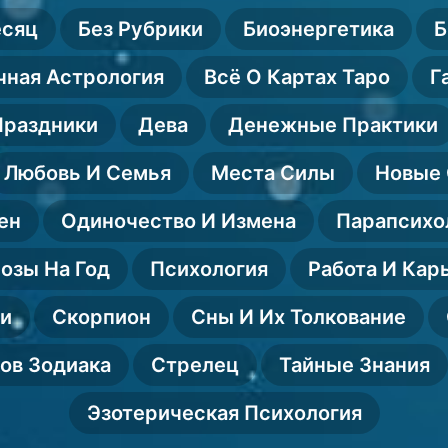
есяц
Без Рубрики
Биоэнергетика
Б
чная Астрология
Всё О Картах Таро
Г
Праздники
Дева
Денежные Практики
Любовь И Семья
Места Силы
Новые 
ен
Одиночество И Измена
Парапсихо
озы На Год
Психология
Работа И Кар
ии
Скорпион
Сны И Их Толкование
ов Зодиака
Стрелец
Тайные Знания
Эзотерическая Психология