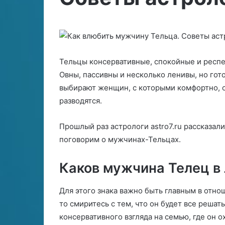
с
а
28.06.2024
т
д
Совместимость Скорпион
08.05.2026
и
Т
(женщина) — Водолей
Расклад Таро 
м
а
(мужчина)
партнера на в
о
р
с
о
Тельцы консервативные, спокойные и респе
т
И
ь
Овны, пассивны и несколько ленивы, но гот
з
С
м
выбирают женщин, с которыми комфортно, о
к
е
разводятся.
о
н
р
а
Прошлый раз астрологи astro7.ru рассказали
п
п
и
р
поговорим о мужчинах-Тельцах.
о
о
н
в
Каков мужчина Телец в
е
ж
р
Для этого знака важно быть главным в отно
е
к
н
а
то смиритесь с тем, что он будет все реша
щ
п
консервативного взгляда на семью, где он 
и
а