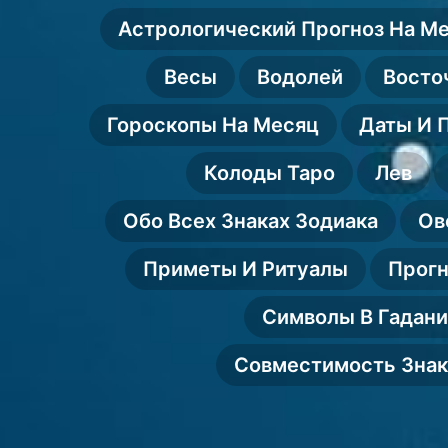
жизнь
Астрологический Прогноз На М
Весы
Водолей
Восто
Гороскопы На Месяц
Даты И 
Колоды Таро
Лев
Обо Всех Знаках Зодиака
Ов
Приметы И Ритуалы
Прогн
Символы В Гадан
Совместимость Знак