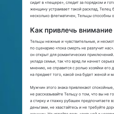
сидит в «пещере», следит за порядком и го
н
р
женщину устраивает такой расклад, Телец бу
а
т
н
несколько флегматичен, Тельцы способны 
—
е
В
р
Как привлечь внимани
о
а
д
н
о
Тельцы нежные и чувствительные, и несмотр
а
л
в
по сценарию «пока смерть не разлучит нас».
е
е
он открыт для романтических приключений.
й
р
уклада семьи, так что вряд ли начнет серье
н
мнению, не справится с ролью хозяйки его 
м
о
у
с
на предмет того, какой она будет женой и м
ж
т
ч
ь
Мужчин этого знака привлекают спокойные
и
не рассказывайте Тельцу о том, что вы не го
н
а
а стирку и глажку рубашек предпочитаете вз
деньгами, не хвастайтесь и не требуйте до
женщин. Не играйте роль «сильной и незав