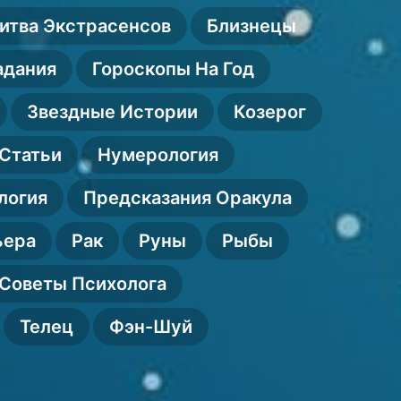
этапы
гореван
итва Экстрасенсов
Близнецы
адания
Гороскопы На Год
Звездные Истории
Козерог
Статьи
Нумерология
логия
Предсказания Оракула
ьера
Рак
Руны
Рыбы
Советы Психолога
Телец
Фэн-Шуй