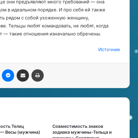
ице они предъявляют много требований — она
дом в идеальном порядке. И про себя ей также
деть рядом с собой ухоженную женщину,
ове. Тельцы любят командовать, не любят, когда
т — такие отношения изначально обречены.
Источник
kype
Messenger
Поделиться через электронную почту
Печатать
ость Телец
Совместимость знаков
 — Весы (мужчина)
зодиака мужчины-Тельца и
женщины-Скорпиона