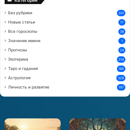
Категории
о
Без рубрики
201
з
н
Новые статьи
17
а
Все гороскопы
38
к
а
Значение имени
1
м
Прогнозы
З
24
о
Эзотерика
314
д
Таро и гадания
и
186
а
Астрология
329
к
а
Личность и развитие
197
Как
Влияние
пережить
девятилетних