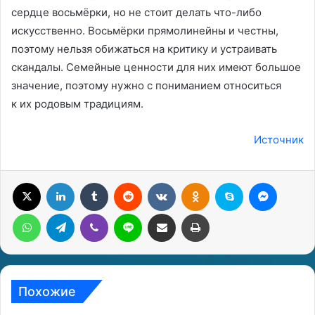
сердце восьмёрки, но не стоит делать что-либо
искусственно. Восьмёрки прямолинейны и честны,
поэтому нельзя обижаться на критику и устраивать
скандалы. Семейные ценности для них имеют большое
значение, поэтому нужно с пониманием относиться
к их родовым традициям.
Источник
X
LinkedIn
Tumblr
Reddit
Вконтакте
Одноклассники
Skype
Messenger
WhatsApp
Telegram
Viber
Line
Поделиться через электронную почту
Печатать
Похожие