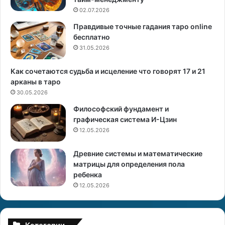
и
и
02.07.2026
и
й
Правдивые точные гадания таро online
г
бесплатно
о
31.05.2026
р
о
с
Как сочетаются судьба и исцеление что говорят 17 и 21
к
арканы в таро
о
30.05.2026
п
Философский фундамент и
н
графическая система И-Цзин
а
12.05.2026
2
Древние системы и математические
0
матрицы для определения пола
2
ребенка
3
г
12.05.2026
о
д
п