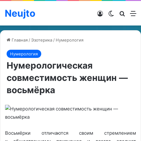
Neujto
Войти
Switch ski
Искат
М
Главная
/
Эзотерика
/
Нумерология
Нумерология
Нумерологическая
совместимость женщин —
восьмёрка
Восьмёрки отличаются своим стремлением