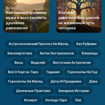
измену
циклов
мужа
на
12.05.2026
12.05.2026
Как пережить измену
Влияние
и
жизненный
мужа и восстановить
девятилетних циклов
восстановить
путь
душевное
на жизненный путь
душевное
человека
равновесие
равновесие
человека
Астрологический Прогноз На Месяц
Без Рубрики
Биоэнергетика
Битва Экстрасенсов
Близнецы
Весы
Водолей
Восточная Астрология
Всё О Картах Таро
Гадания
Гороскопы На Год
Гороскопы На Месяц
Даты И Праздники
Дева
Денежные Практики
Звездные Истории
Козерог
Колоды Таро
Лев