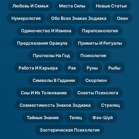
Любовь И Семья
Места Силы
Новые Статьи
Нумерология
Обо Всех Знаках Зодиака
Овен
Одиночество И Измена
Парапсихология
Предсказания Оракула
Приметы И Ритуалы
Прогнозы На Год
Психология
Работа И Карьера
Рак
Руны
Рыбы
Символы В Гадании
Скорпион
Сны И Их Толкование
Советы Психолога
Совместимость Знаков Зодиака
Стрелец
Тайные Знания
Телец
Фэн-Шуй
Эзотерическая Психология