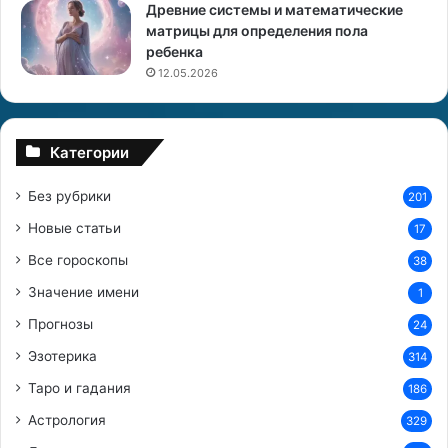
Древние системы и математические
и
матрицы для определения пола
н
ребенка
ы
,
12.05.2026
п
о
Категории
к
о
Без рубрики
201
т
о
Новые статьи
17
р
Все гороскопы
ы
38
м
Значение имени
1
д
Прогнозы
е
24
н
Эзотерика
314
ь
г
Таро и гадания
186
и
Астрология
329
б