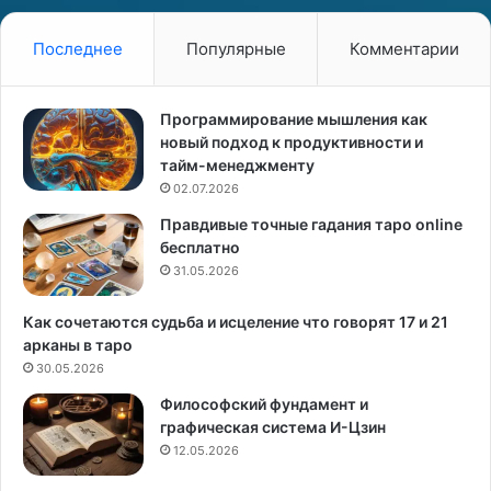
ь
е
д
д
Последнее
Популярные
Комментарии
а
а
О
н
б
н
Программирование мышления как
е
ы
новый подход к продуктивности и
р
й
тайм-менеджменту
г
и
02.07.2026
н
з
Правдивые точные гадания таро online
а
а
бесплатно
з
б
в
31.05.2026
о
а
т
л
л
Как сочетаются судьба и исцеление что говорят 17 и 21
а
и
арканы в таро
4
в
30.05.2026
ы
Философский фундамент и
п
й
графическая система И-Цзин
р
12.05.2026
и
ч