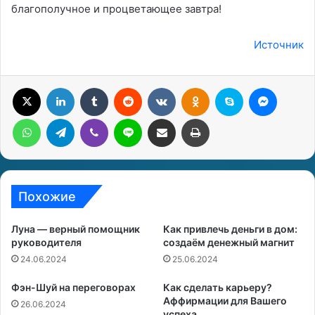
благополучное и процветающее завтра!
Источник
X
LinkedIn
Tumblr
Reddit
Вконтакте
Одноклассники
Skype
Messenger
WhatsApp
Telegram
Viber
Line
Поделиться через электронную почту
Печатать
Похожие
Луна — верный помощник
Как привлечь деньги в дом:
руководителя
создаём денежный магнит
24.06.2024
25.06.2024
Фэн-Шуй на переговорах
Как сделать карьеру?
Аффирмации для Вашего
26.06.2024
успеха