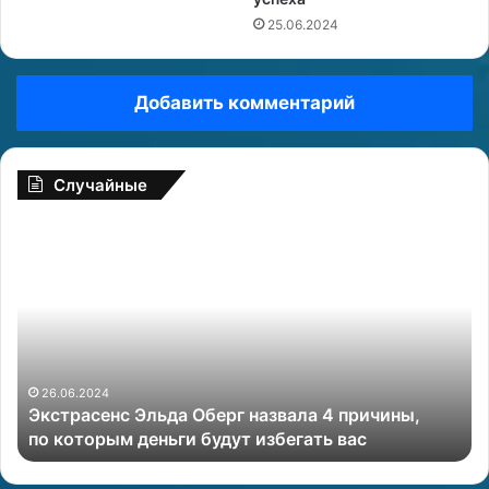
25.06.2024
Добавить комментарий
Случайные
Э
М
к
у
с
ж
т
-
р
Т
а
е
с
л
е
е
26.06.2024
Экстрасенс Эльда Оберг назвала 4 причины,
н
ц
по которым деньги будут избегать вас
с
:
Э
п
л
р