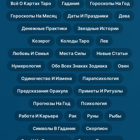
Всё О Картах Таро
Гадания
Гороскопы На Год
Гороскопы На Месяц
Даты И Праздники
Дева
Денежные Практики
Звездные Истории
Козерог
Колоды Таро
Лев
Любовь И Семья
Места Силы
Новые Статьи
Нумерология
Обо Всех Знаках Зодиака
Овен
Одиночество И Измена
Парапсихология
Предсказания Оракула
Приметы И Ритуалы
Прогнозы На Год
Психология
Работа И Карьера
Рак
Руны
Рыбы
Символы В Гадании
Скорпион