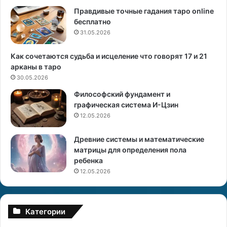
в
л
Правдивые точные гадания таро online
а
бесплатно
н
31.05.2026
и
й
,
Как сочетаются судьба и исцеление что говорят 17 и 21
ч
арканы в таро
т
30.05.2026
о
Философский фундамент и
б
графическая система И-Цзин
ы
12.05.2026
м
е
Древние системы и математические
ч
матрицы для определения пола
т
ребенка
ы
с
12.05.2026
б
ы
в
Категории
а
л