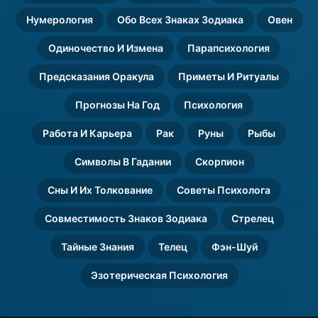
Нумерология
Обо Всех Знаках Зодиака
Овен
Одиночество И Измена
Парапсихология
Предсказания Оракула
Приметы И Ритуалы
Прогнозы На Год
Психология
Работа И Карьера
Рак
Руны
Рыбы
Символы В Гадании
Скорпион
Сны И Их Толкование
Советы Психолога
Совместимость Знаков Зодиака
Стрелец
Тайные Знания
Телец
Фэн-Шуй
Эзотерическая Психология