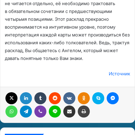
не читается отдельно, её необходимо трактовать
в обязательном сочетании с предшествующими
четырьмя позициями. Этот расклад прекрасно
воспринимается на интуитивном уровне, поэтому
интерпретация каждой карты может производиться без
использования каких-либо толкователей. Ведь, трактуя
расклад, Вы общаетесь с Ангелом, который может
давать понятные только Вам знаки.
Источник
X
LinkedIn
Tumblr
Reddit
Вконтакте
Одноклассники
Skype
Messenger
WhatsApp
Telegram
Viber
Line
Поделиться через электронную почту
Печатать