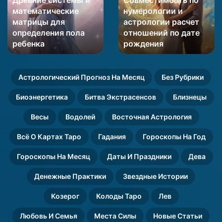
Древние системы и
Совместимость по
математические
и
математические
нумерологии и
матрицы
астрологии
матрицы для
астрологии расчет
для
расчет
определения пола
отношений по дате
определения
отношений
пола
ребенка
по
рождения
ребенка
дате
рождения
Астрологический Прогноз На Месяц
Без Рубрики
Биоэнергетика
Битва Экстрасенсов
Близнецы
Весы
Водолей
Восточная Астрология
Всё О Картах Таро
Гадания
Гороскопы На Год
Гороскопы На Месяц
Даты И Праздники
Дева
Денежные Практики
Звездные Истории
Козерог
Колоды Таро
Лев
Любовь И Семья
Места Силы
Новые Статьи