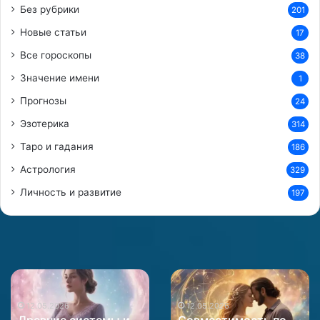
Без рубрики
201
и
с
Новые статьи
17
ь
Все гороскопы
38
?
Значение имени
1
Прогнозы
24
Эзотерика
314
Таро и гадания
186
Астрология
329
Личность и развитие
197
Древние
Совместимость
системы
по
и
12.05.2026
нумерологии
12.05.2026