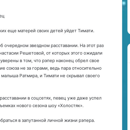
у
Связь нумерологии с личной
м
чества по знаку
энергетикой и
е
предназначением человека
р
о
ьких еще матерей своих детей уйдет Тимати.
л
о
г
б очередном звездном расставании. На этот раз
и
настасии Решетовой, от которых этого ожидали
и
уверены в том, что рэпер наконец обрел свое
с
е союза не за горами, ведь пара относительно
л
и
 малыша Ратмира, и Тимати не скрывал своего
ч
н
о
 расставании в соцсетях, певец уже даже успел
й
э
ъемках нового сезона шоу «Холостяк».
н
е
обраться в запутанной личной жизни рэпера.
р
г