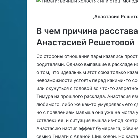
,Анастасия Решетов
В чем причина расстава
Анастасией Решетовой
Со стороны отношения пары казались просто
родителями. Однако выпавшие в раскладе н
о том, что идеальным этот союз только каза
невозможности устоять перед какими-то со
или окунуться с головой во что-то запретн
Тимура из прошлого расклада. Анастасия яв
любимого, либо же как-то умудрялась его с
но с появлением малыша она уже не могла 
«отвлек» ее, и ситуация вышла из-под конт
Анастасию настиг эффект бумеранга, обвиня
семью Тимати с Аленой Шишковой. Но карта 