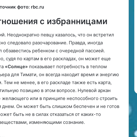
м
точник фото: rbc.ru
ч
е
отношения с избранницами
л
о
й. Неоднократно певцу казалось, что он встретил
в
е
но следовало разочарование. Правда, иногда
к
л обзавестись ребенком с очередной пассией.
а
о, судя по картам в его раскладах, он может еще
рта
«Солнце»
показывает потребность в теплом
ера для Тимати, он всегда находит время и энергию
 Тем не менее, в его раскладе также есть карта,
тильную позицию в этом вопросе. Нулевой аркан
е желающего или в принципе неспособного строить
 днем. Он может быть слишком беспечен и не готов
ожет быть не в силах отказаться от каких-то
 веществами, изменяющими сознание.