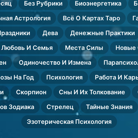
есяц
Без Рубрики
Биоэнергетика
Б
чная Астрология
Всё О Картах Таро
Г
Праздники
Дева
Денежные Практики
Любовь И Семья
Места Силы
Новые 
ен
Одиночество И Измена
Парапсихо
озы На Год
Психология
Работа И Кар
ии
Скорпион
Сны И Их Толкование
ов Зодиака
Стрелец
Тайные Знания
Эзотерическая Психология