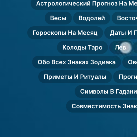
Астрологический Прогноз На М
Весы
Водолей
Восто
Гороскопы На Месяц
Даты И 
Колоды Таро
Лев
Обо Всех Знаках Зодиака
Ов
Приметы И Ритуалы
Прогн
Символы В Гадан
Совместимость Знак