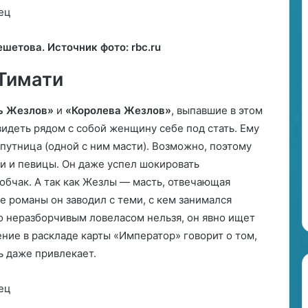
е
т
и
шетова. Источник фото: rbc.ru
к
о
Тимати
й
и
ь Жезлов»
и
«Королева Жезлов»
, выпавшие в этом
п
видеть рядом с собой женщину себе под стать. Ему
р
е
спутница (одной с ним масти). Возможно, поэтому
д
и и певицы. Он даже успел шокировать
н
обчак. А так как Жезлы — масть, отвечающая
а
ие романы он заводил с теми, с кем занимался
з
н
го неразборчивым ловеласом нельзя, он явно ищет
а
ние в раскладе карты «Император» говорит о том,
ч
ь даже привлекает.
е
н
и
е