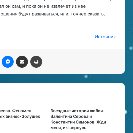
 он сам, и пока он не извлечет из нее
шения будут развиваться, или, точнее сказать,
Источник
kype
Messenger
Поделиться через электронную почту
Печатать
леева. Феномен
Звездные истории любви.
ых бизнес-Золушек
Валентина Серова и
Константин Симонов. Жди
меня, и я вернусь