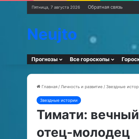
Обратная связь
Пятница, 7 августа 2026
Neujto
Прогнозы
Все гороскопы
Горос
Главная
/
Личность и развитие
/
Звездные истор
Звездные истории
К
П
о
р
Тимати: вечный
г
и
д
ч
отец-молодец
а
и
с
н