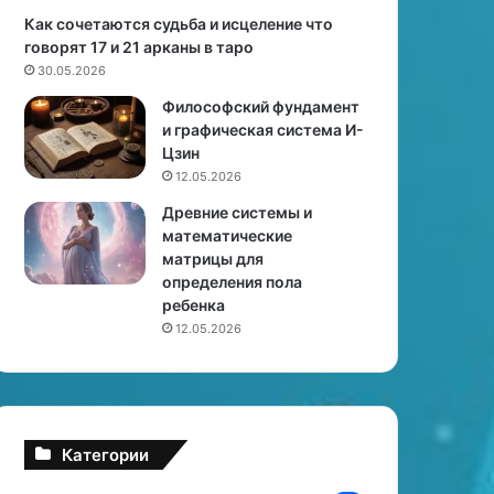
е
и
Как сочетаются судьба и исцеление что
с
п
говорят 17 и 21 арканы в таро
л
р
30.05.2026
и
а
Философский фундамент
с
к
и графическая система И-
м
т
Цзин
о
и
12.05.2026
ж
ч
е
е
Древние системы и
ш
с
математические
ь
к
матрицы для
!
и
определения пола
е
ребенка
с
12.05.2026
о
в
е
т
ы
Категории
п
р