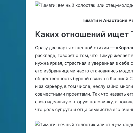
и
д
с
и
а
а
Тимати и Анастасия Ре
ч
к
е
а
Каких отношений ищет 
р
е
Сразу две карты огненной стихии —
«Корол
з
раскладе, говорят о том, что Тимур желает 
а
р
нужна яркая, страстная и уверенная в себе 
к
его избранницами часто становились модел
а
общественность бурной связью с Ксенией С
н
и за карьеру, в том числе, неслучайно мног
ы
совместными проектами. Так что назвать е
свою идеальную вторую половинку, а появле
что роль супруга и отца семейства его очен