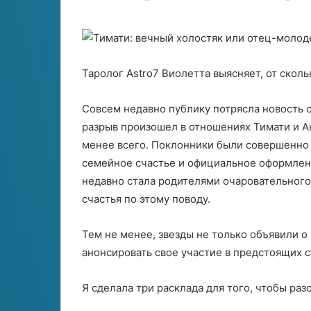
е
ы
06.05.2026
26.06.2024
м
о
Когда семья на грани: анализ
Причины одино
ь
д
кризиса через арканы
Зодиака
я
и
н
н
Таролог Astro7 Виолетта выясняет, от скол
а
о
г
ч
р
е
Совсем недавно публику потрясла новость о
а
с
разрыв произошел в отношениях Тимати и А
н
т
менее всего. Поклонники были совершенно 
и
в
семейное счастье и официальное оформлени
а
а
п
недавно стала родителями очаровательного
н
о
счастья по этому поводу.
а
л
з
Тем не менее, звезды не только объявили о
и
н
з
а
анонсировать свое участие в предстоящих с
к
к
р
у
Я сделала три расклада для того, чтобы раз
и
З
з
о