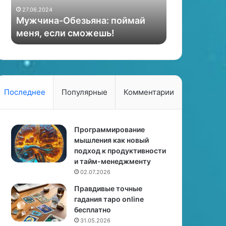
а
а
Печи и кам
27.06.2024
-
м
Мужчина-Обезьяна: поймай
виды и пра
О
и
меня, если сможешь!
при выборе
б
н
е
ы
з
:
ь
о
я
с
н
о
Последнее
Популярные
Комментарии
а
б
:
е
п
н
о
Программирование
н
й
мышления как новый
о
м
подход к продуктивности
с
а
и тайм-менеджменту
т
й
и
02.07.2026
м
,
Правдивые точные
е
в
гадания таро online
н
и
бесплатно
я
д
31.05.2026
,
ы