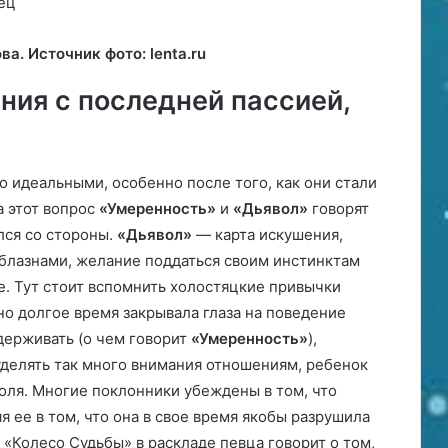
а. Источник фото: lenta.ru
ния с последней пассией,
 идеальными, особенно после того, как они стали
а этот вопрос
«Умеренность»
и
«Дьявол»
говорят
лся со стороны.
«Дьявол»
— карта искушения,
блазнами, желание поддаться своим инстинктам
ое. Тут стоит вспомнить холостяцкие привычки
но долгое время закрывала глаза на поведение
держивать (о чем говорит
«Умеренность»
),
уделять так много внимания отношениям, ребенок
роля. Многие поклонники убеждены в том, что
я ее в том, что она в свое время якобы разрушила
«Колесо Судьбы» в раскладе певца говорит о том,