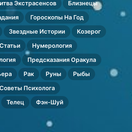
гореван
итва Экстрасенсов
Близнецы
адания
Гороскопы На Год
Звездные Истории
Козерог
Статьи
Нумерология
логия
Предсказания Оракула
ьера
Рак
Руны
Рыбы
Советы Психолога
Телец
Фэн-Шуй