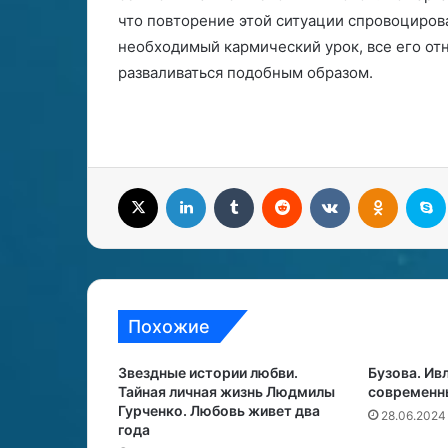
что повторение этой ситуации спровоцировал
необходимый кармический урок, все его отно
разваливаться подобным образом.
X
LinkedIn
Tumblr
Reddit
Вконтакте
Одноклассники
S
Похожие
Звездные истории любви.
Бузова. Ив
Тайная личная жизнь Людмилы
современн
Гурченко. Любовь живет два
28.06.2024
года