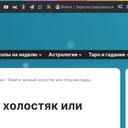
YouTube
vk.com
Одноклассники
Telegram
WhatsApp
RSS
Сл
Войти / Зарегистрироваться
копы на неделю
Астрология
Таро и гадания
ии
/
Тимати: вечный холостяк или отец-молодец
С
в
 холостяк или
я
з
ь
н
18.04.2026