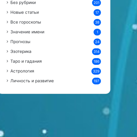
Без рубрики
201
и
в
Новые статьи
17
ы
Все гороскопы
38
б
о
Значение имени
1
р
Прогнозы
е
24
Эзотерика
314
Таро и гадания
186
Астрология
329
Личность и развитие
197