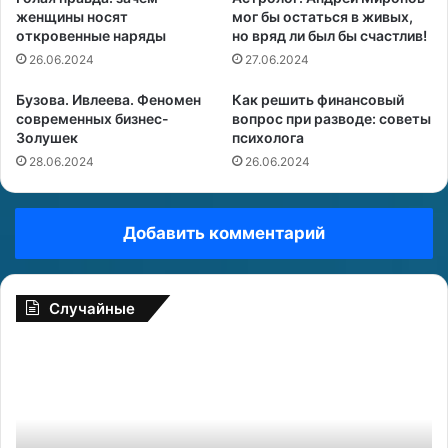
женщины носят
мог бы остаться в живых,
откровенные наряды
но вряд ли был бы счастлив!
26.06.2024
27.06.2024
Бузова. Ивлеева. Феномен
Как решить финансовый
современных бизнес-
вопрос при разводе: советы
Золушек
психолога
28.06.2024
26.06.2024
Добавить комментарий
Случайные
М
Х
у
о
ж
р
-
о
С
ш