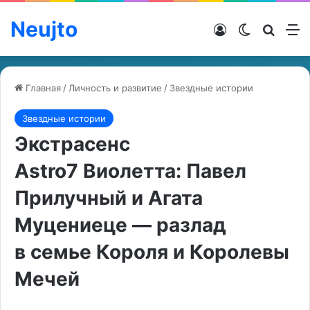
Neujto
Войти
Switch ski
Искат
М
Главная
/
Личность и развитие
/
Звездные истории
Звездные истории
Экстрасенс
Astro7 Виолетта: Павел
Прилучный и Агата
Муцениеце — разлад
в семье Короля и Королевы
Мечей