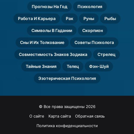
Прогнозы На Год
Психология
Работа И Карьера
Рак
Руны
Рыбы
Символы В Гадании
Скорпион
Сны И Их Толкование
Советы Психолога
Совместимость Знаков Зодиака
Стрелец
Тайные Знания
Телец
Фэн-Шуй
Эзотерическая Психология
© Все права защищены 2026
О сайте
Карта сайта
Обратная связь
Политика конфиденциальности