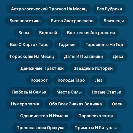
рождения
Астрологический Прогноз На Месяц
Без Рубрики
Биоэнергетика
Битва Экстрасенсов
Близнецы
Весы
Водолей
Восточная Астрология
Всё О Картах Таро
Гадания
Гороскопы На Год
Гороскопы На Месяц
Даты И Праздники
Дева
Денежные Практики
Звездные Истории
Козерог
Колоды Таро
Лев
Любовь И Семья
Места Силы
Новые Статьи
Нумерология
Обо Всех Знаках Зодиака
Овен
Одиночество И Измена
Парапсихология
Предсказания Оракула
Приметы И Ритуалы