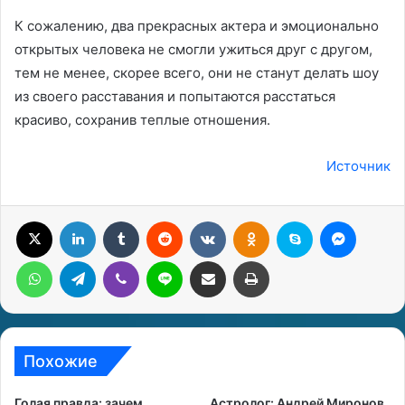
К сожалению, два прекрасных актера и эмоционально
открытых человека не смогли ужиться друг с другом,
тем не менее, скорее всего, они не станут делать шоу
из своего расставания и попытаются расстаться
красиво, сохранив теплые отношения.
Источник
X
LinkedIn
Tumblr
Reddit
Вконтакте
Одноклассники
Skype
Messenger
WhatsApp
Telegram
Viber
Line
Поделиться через электронную почту
Печатать
Похожие
Голая правда: зачем
Астролог: Андрей Миронов