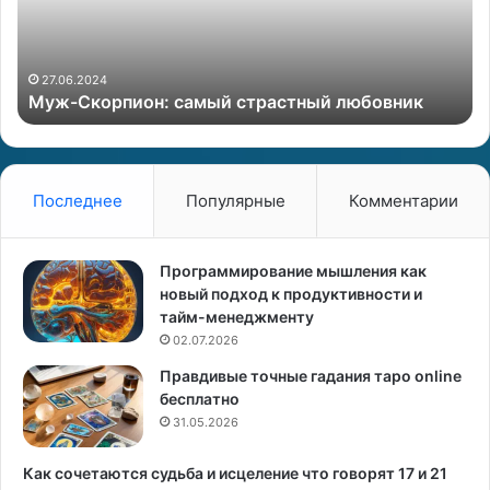
к
о
о
и
р
л
п
и
27.06.2024
Муж-Скорпион: самый страстный любовник
и
п
о
л
н
о
:
х
с
о
Последнее
Популярные
Комментарии
а
д
м
е
ы
р
Программирование мышления как
й
ж
новый подход к продуктивности и
с
а
тайм-менеджменту
т
т
02.07.2026
р
ь
Правдивые точные гадания таро online
а
о
бесплатно
с
р
т
31.05.2026
х
н
и
ы
д
Как сочетаются судьба и исцеление что говорят 17 и 21