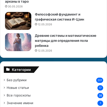
й
е
арканы в таро
л
ю
30.05.2026
ю
в
Философский фундамент и
б
графическая система И-Цзин
о
д
12.05.2026
в
о
н
м
Древние системы и математические
и
е
матрицы для определения пола
к
:
ребенка
п
р
12.05.2026
и
м
е
Категории
т
ы
Без рубрики
201
и
Новые статьи
17
с
Все гороскопы
38
у
е
Значение имени
1
в