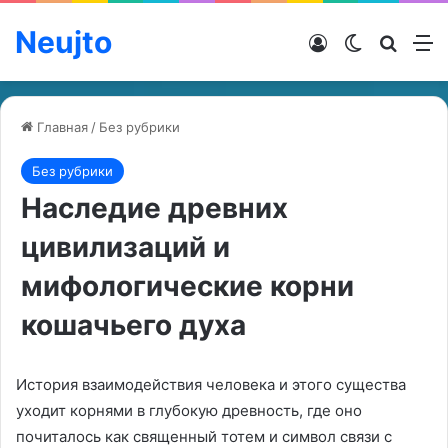
Neujto
Войти
Switch ski
Искат
М
Главная
/
Без рубрики
Без рубрики
Наследие древних
цивилизаций и
мифологические корни
кошачьего духа
История взаимодействия человека и этого существа
уходит корнями в глубокую древность, где оно
почиталось как священный тотем и символ связи с