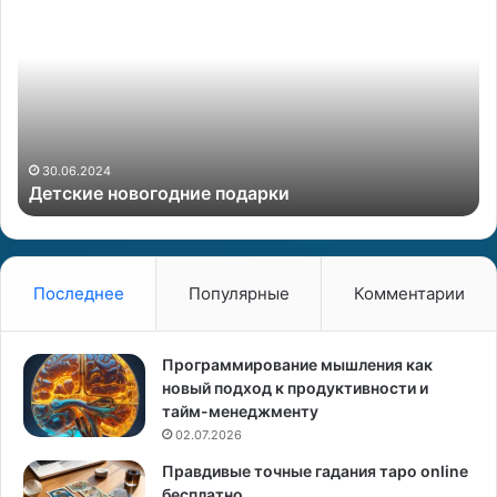
е
е
т
н
с
щ
к
и
и
н
е
а
н
и
о
Л
30.06.2024
Детские новогодние подарки
в
у
о
н
г
а
о
д
Последнее
Популярные
Комментарии
н
и
е
Программирование мышления как
п
новый подход к продуктивности и
о
тайм-менеджменту
д
02.07.2026
а
Правдивые точные гадания таро online
р
бесплатно
к