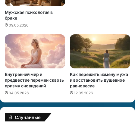
Мужская психология в
браке
09.05.2026
Внутренний мир и
Как пережить измену мужа
предвестие перемен сквозь
и восстановить душевное
призму сновидений
равновесие
04.05.2026
12.05.2026
Случайные
Д
Ж