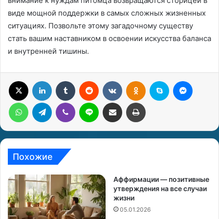
внимание к нуждам питомца возвращаются сторицей в
виде мощной поддержки в самых сложных жизненных
ситуациях. Позвольте этому загадочному существу
стать вашим наставником в освоении искусства баланса
и внутренней тишины.
X
LinkedIn
Tumblr
Reddit
Вконтакте
Одноклассники
Skype
Messenger
WhatsApp
Telegram
Viber
Line
Поделиться через электронную почту
Печатать
Похожие
Аффирмации — позитивные
утверждения на все случаи
жизни
05.01.2026