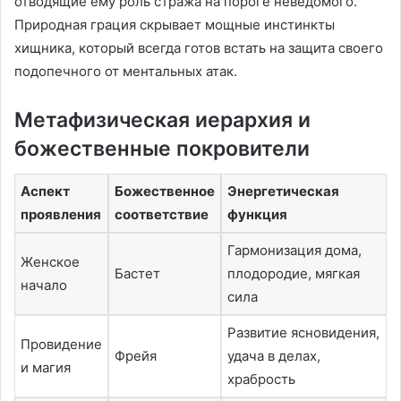
отводящие ему роль стража на пороге неведомого.
Природная грация скрывает мощные инстинкты
хищника, который всегда готов встать на защита своего
подопечного от ментальных атак.
Метафизическая иерархия и
божественные покровители
Аспект
Божественное
Энергетическая
проявления
соответствие
функция
Гармонизация дома,
Женское
Бастет
плодородие, мягкая
начало
сила
Развитие ясновидения,
Провидение
Фрейя
удача в делах,
и магия
храбрость