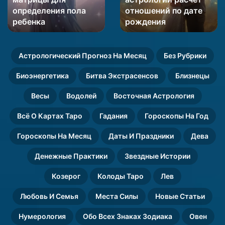
определения пола
отношений по дате
определения
отношений
пола
ребенка
по
рождения
ребенка
дате
рождения
Астрологический Прогноз На Месяц
Без Рубрики
Биоэнергетика
Битва Экстрасенсов
Близнецы
Весы
Водолей
Восточная Астрология
Всё О Картах Таро
Гадания
Гороскопы На Год
Гороскопы На Месяц
Даты И Праздники
Дева
Денежные Практики
Звездные Истории
Козерог
Колоды Таро
Лев
Любовь И Семья
Места Силы
Новые Статьи
Нумерология
Обо Всех Знаках Зодиака
Овен