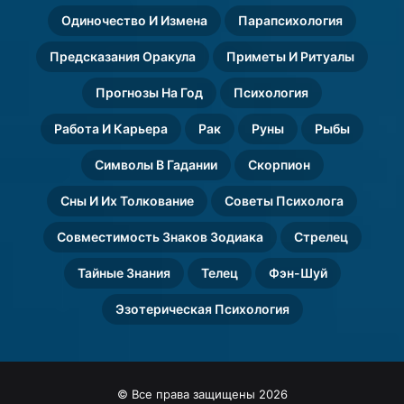
Одиночество И Измена
Парапсихология
Предсказания Оракула
Приметы И Ритуалы
Прогнозы На Год
Психология
Работа И Карьера
Рак
Руны
Рыбы
Символы В Гадании
Скорпион
Сны И Их Толкование
Советы Психолога
Совместимость Знаков Зодиака
Стрелец
Тайные Знания
Телец
Фэн-Шуй
Эзотерическая Психология
© Все права защищены 2026