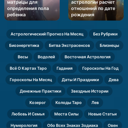
матрицы для
астрологии расчет
для
расчет
определения пола
отношений по дате
определения
отношений
пола
ребенка
по
рождения
ребенка
дате
рождения
Астрологический Прогноз На Месяц
Без Рубрики
Биоэнергетика
Битва Экстрасенсов
Близнецы
Весы
Водолей
Восточная Астрология
Всё О Картах Таро
Гадания
Гороскопы На Год
Гороскопы На Месяц
Даты И Праздники
Дева
Денежные Практики
Звездные Истории
Козерог
Колоды Таро
Лев
Любовь И Семья
Места Силы
Новые Статьи
Нумерология
Обо Всех Знаках Зодиака
Овен