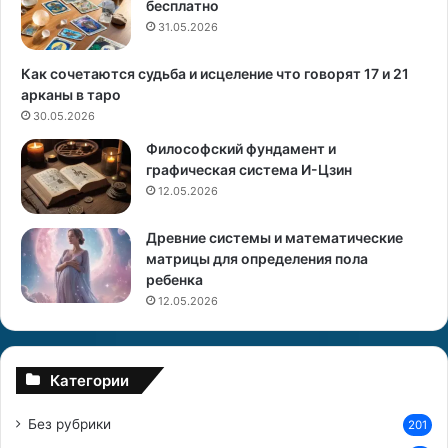
бесплатно
л
с
и
31.05.2026
я
ж
?
и
»
Как сочетаются судьба и исцеление что говорят 17 и 21
з
арканы в таро
н
30.05.2026
е
Философский фундамент и
н
графическая система И-Цзин
н
12.05.2026
а
я
Древние системы и математические
п
матрицы для определения пола
о
ребенка
з
и
12.05.2026
ц
и
я
Категории
?
Без рубрики
201