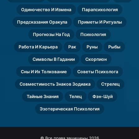
Одиночество И Измена
Парапсихология
Предсказания Оракула
Приметы И Ритуалы
Прогнозы На Год
Психология
Работа И Карьера
Рак
Руны
Рыбы
Символы В Гадании
Скорпион
Сны И Их Толкование
Советы Психолога
Совместимость Знаков Зодиака
Стрелец
Тайные Знания
Телец
Фэн-Шуй
Эзотерическая Психология
© Все права защищены 2026