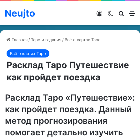
Neujto
Войти
Switch ski
Искат
М
Главная
/
Таро и гадания
/
Всё о картах Таро
Всё о картах Таро
Расклад Таро Путешествие
как пройдет поездка
Расклад Таро «Путешествие»:
как пройдет поездка. Данный
метод прогнозирования
помогает детально изучить