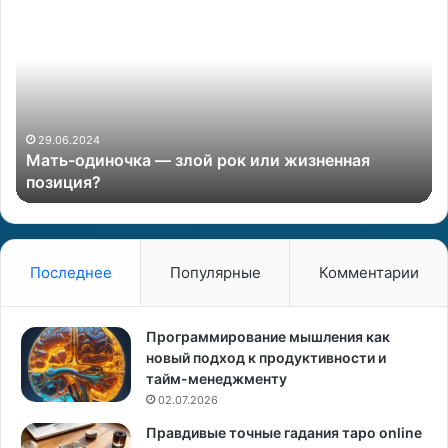
а
о
т
н
ь
о
-
л
о
о
д
г
и
:
29.06.2024
Мать-одиночка — злой рок или жизненная
н
«
позиция?
о
З
ч
а
к
ч
а
е
—
м
Последнее
Популярные
Комментарии
з
ж
л
е
о
я
Программирование мышления как
й
ж
новый подход к продуктивности и
р
е
тайм-менеджменту
о
н
02.07.2026
к
и
Правдивые точные гадания таро online
и
л