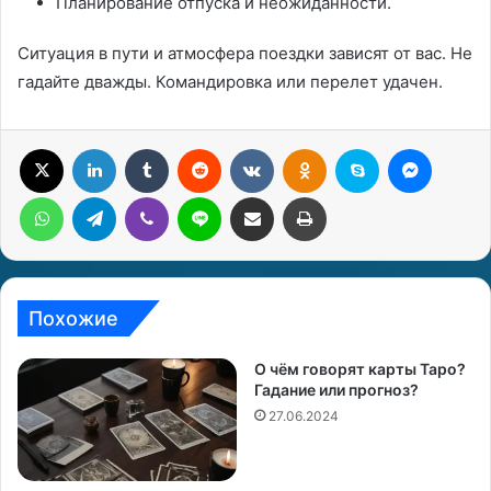
Планирование отпуска и неожиданности.
Ситуация в пути и атмосфера поездки зависят от вас. Не
гадайте дважды. Командировка или перелет удачен.
X
LinkedIn
Tumblr
Reddit
Вконтакте
Одноклассники
Skype
Messenger
WhatsApp
Telegram
Viber
Line
Поделиться через электронную почту
Печатать
Похожие
О чём говорят карты Таро?
Гадание или прогноз?
27.06.2024