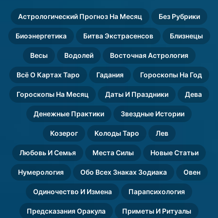
рождения
Астрологический Прогноз На Месяц
Без Рубрики
Биоэнергетика
Битва Экстрасенсов
Близнецы
Весы
Водолей
Восточная Астрология
Всё О Картах Таро
Гадания
Гороскопы На Год
Гороскопы На Месяц
Даты И Праздники
Дева
Денежные Практики
Звездные Истории
Козерог
Колоды Таро
Лев
Любовь И Семья
Места Силы
Новые Статьи
Нумерология
Обо Всех Знаках Зодиака
Овен
Одиночество И Измена
Парапсихология
Предсказания Оракула
Приметы И Ритуалы