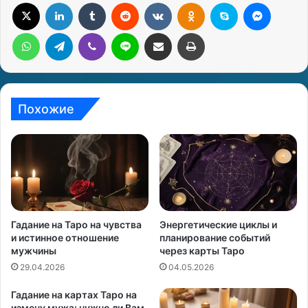
X
LinkedIn
Tumblr
Reddit
Вконтакте
Одноклассники
Skype
Messenger
WhatsApp
Telegram
Viber
Line
Поделиться через электронную почту
Печатать
Похожие
Гадание на Таро на чувства
Энергетические циклы и
и истинное отношение
планирование событий
мужчины
через карты Таро
29.04.2026
04.05.2026
Гадание на картах Таро на
измену мужа: нужно ли Вам