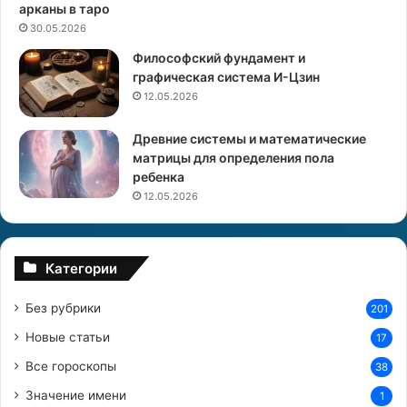
п
ь
арканы в таро
р
н
30.05.2026
и
ы
Философский фундамент и
в
й
графическая система И-Цзин
л
п
12.05.2026
е
а
к
р
Древние системы и математические
а
т
матрицы для определения пола
т
н
ребенка
е
е
л
р
12.05.2026
ь
д
н
л
о
я
Категории
с
л
т
ю
Без рубрики
201
ь
б
и
в
Новые статьи
17
ф
и
Все гороскопы
и
38
и
н
Значение имени
1
а
б