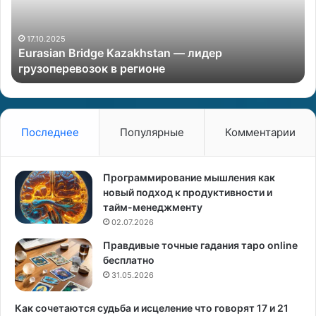
а
ч
я
и
с
н
30.06.2024
Женская сила – моя сексуальная
и
,
привлекательность и финансовое изобилие
л
п
а
о
–
ч
м
е
о
м
Последнее
Популярные
Комментарии
я
у
с
В
е
е
Программирование мышления как
к
с
новый подход к продуктивности и
с
ы
тайм-менеджменту
у
02.07.2026
а
—
Правдивые точные гадания таро online
л
и
бесплатно
ь
д
н
31.05.2026
е
а
а
я
л
Как сочетаются судьба и исцеление что говорят 17 и 21