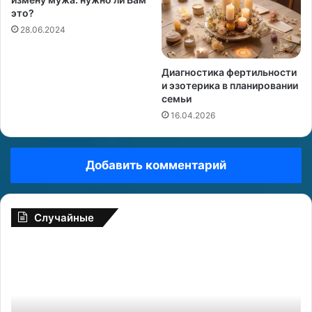
это?
28.06.2024
Диагностика фертильности
и эзотерика в планировании
семьи
16.04.2026
Добавить комментарий
Случайные
Ж
7
е
н
п
с
р
к
и