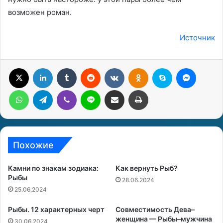
возможен роман.
Источник
X
LinkedIn
Tumblr
Reddit
Вконтакте
Одноклассники
Skype
Messenger
WhatsApp
Telegram
Viber
Line
Поделиться через электронную почту
Печатать
Похожие
Камни по знакам зодиака:
Как вернуть Рыб?
Рыбы
28.06.2024
25.06.2024
Рыбы. 12 характерных черт
Совместимость Дева–
женщина — Рыбы–мужчина
30.06.2024