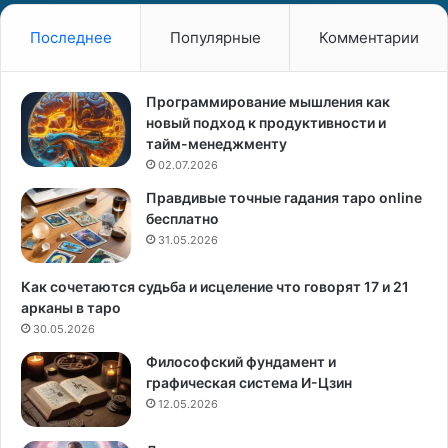
р
й
к
г
Последнее
Популярные
Комментарии
а
у
н
щ
С
и
Программирование мышления как
о
новый подход к продуктивности и
л
тайм-менеджменту
н
02.07.2026
ц
Правдивые точные гадания таро online
е
бесплатно
31.05.2026
Как сочетаются судьба и исцеление что говорят 17 и 21
арканы в таро
30.05.2026
Философский фундамент и
графическая система И-Цзин
12.05.2026