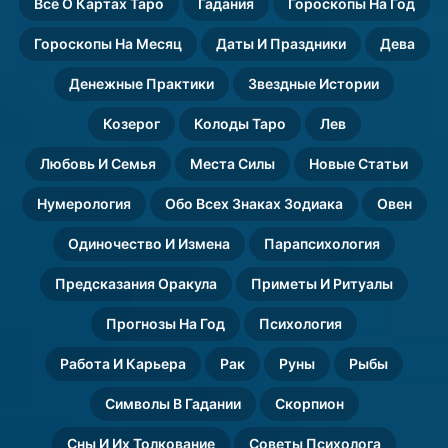
Всё О Картах Таро
Гадания
Гороскопы На Год
Гороскопы На Месяц
Даты И Праздники
Дева
Денежные Практики
Звездные Истории
Козерог
Колоды Таро
Лев
Любовь И Семья
Места Силы
Новые Статьи
Нумерология
Обо Всех Знаках Зодиака
Овен
Одиночество И Измена
Парапсихология
Предсказания Оракула
Приметы И Ритуалы
Прогнозы На Год
Психология
Работа И Карьера
Рак
Руны
Рыбы
Символы В Гадании
Скорпион
Сны И Их Толкование
Советы Психолога