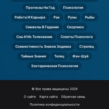
Прогнозы На Год
Психология
Работа И Карьера
Рак
Руны
Рыбы
Символы В Гадании
Скорпион
Сны И Их Толкование
Советы Психолога
Совместимость Знаков Зодиака
Стрелец
Тайные Знания
Телец
Фэн-Шуй
Эзотерическая Психология
© Все права защищены 2026
О сайте
Карта сайта
Обратная связь
Политика конфиденциальности