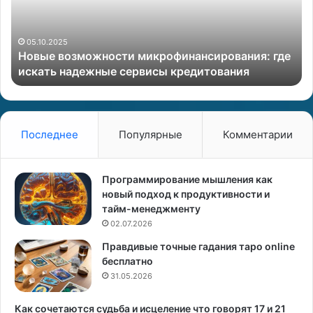
в
а
о
в
з
и
05.10.2025
Новые возможности микрофинансирования: где
м
л
искать надежные сервисы кредитования
о
ь
ж
н
н
о
о
п
с
р
Последнее
Популярные
Комментарии
т
о
и
в
м
е
Программирование мышления как
и
с
новый подход к продуктивности и
к
т
тайм-менеджменту
р
и
02.07.2026
о
д
Правдивые точные гадания таро online
ф
е
бесплатно
и
н
н
31.05.2026
ь
а
р
н
о
Как сочетаются судьба и исцеление что говорят 17 и 21