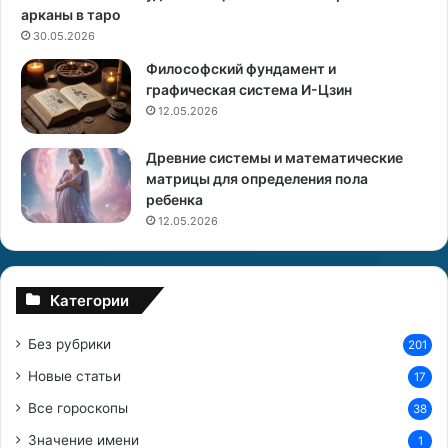
с
ж
арканы в таро
и
д
30.05.2026
р
е
Философский фундамент и
о
н
графическая система И-Цзин
в
и
12.05.2026
а
я
н
с
Древние системы и математические
и
матрицы для определения пола
я
т
ребенка
:
о
г
ч
12.05.2026
д
к
е
и
и
з
Категории
с
р
к
е
Без рубрики
201
а
н
т
и
Новые статьи
17
ь
я
Все гороскопы
н
38
а
а
с
Значение имени
1