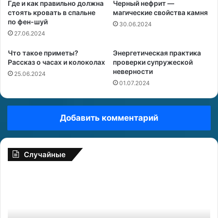
Где и как правильно должна
Черный нефрит —
стоять кровать в спальне
магические свойства камня
по фен-шуй
30.06.2024
27.06.2024
Что такое приметы?
Энергетическая практика
Рассказ о часах и колоколах
проверки супружеской
неверности
25.06.2024
01.07.2024
Добавить комментарий
Случайные
Н
К
о
а
в
к
ы
п
е
р