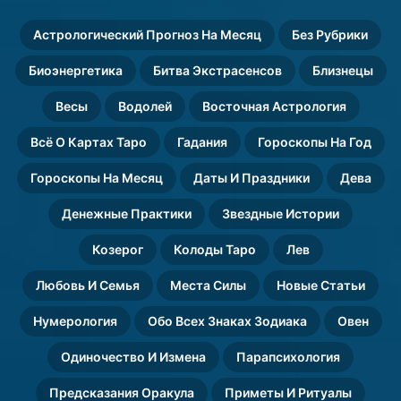
рождения
н
Астрологический Прогноз На Месяц
Без Рубрики
и
я
Биоэнергетика
Битва Экстрасенсов
Близнецы
Весы
Водолей
Восточная Астрология
Всё О Картах Таро
Гадания
Гороскопы На Год
Гороскопы На Месяц
Даты И Праздники
Дева
Денежные Практики
Звездные Истории
Козерог
Колоды Таро
Лев
Любовь И Семья
Места Силы
Новые Статьи
Нумерология
Обо Всех Знаках Зодиака
Овен
Одиночество И Измена
Парапсихология
Предсказания Оракула
Приметы И Ритуалы