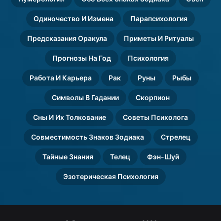
Одиночество И Измена
Парапсихология
Предсказания Оракула
Приметы И Ритуалы
Прогнозы На Год
Психология
Работа И Карьера
Рак
Руны
Рыбы
Символы В Гадании
Скорпион
Сны И Их Толкование
Советы Психолога
Совместимость Знаков Зодиака
Стрелец
Тайные Знания
Телец
Фэн-Шуй
Эзотерическая Психология