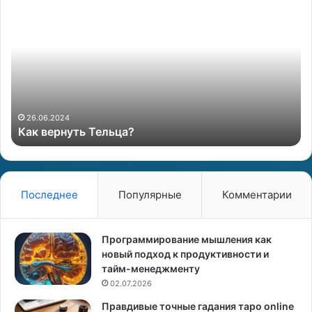
К
О
а
р
к
а
в
к
е
у
р
л
н
Л
у
е
т
н
26.06.2024
Как вернуть Тельца?
ь
о
Т
р
е
м
л
а
ь
н
Последнее
Популярные
Комментарии
ц
а
—
?
и
Программирование мышления как
с
новый подход к продуктивности и
т
тайм-менеджменту
о
02.07.2026
р
Правдивые точные гадания таро online
и