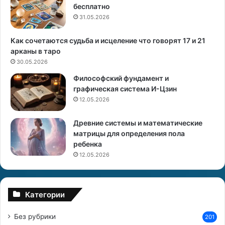
бесплатно
я
31.05.2026
п
о
я
Как сочетаются судьба и исцеление что говорят 17 и 21
в
арканы в таро
л
30.05.2026
е
Философский фундамент и
н
графическая система И-Цзин
и
12.05.2026
я
и
Древние системы и математические
матрицы для определения пола
т
ребенка
о
л
12.05.2026
к
о
в
Категории
а
н
Без рубрики
201
и