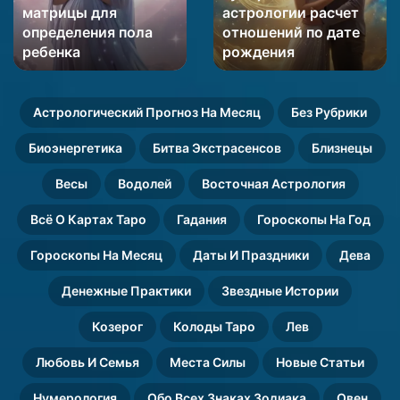
матрицы для
астрологии расчет
для
расчет
определения пола
отношений по дате
определения
отношений
пола
ребенка
по
рождения
ребенка
дате
рождения
Астрологический Прогноз На Месяц
Без Рубрики
Биоэнергетика
Битва Экстрасенсов
Близнецы
Весы
Водолей
Восточная Астрология
Всё О Картах Таро
Гадания
Гороскопы На Год
Гороскопы На Месяц
Даты И Праздники
Дева
Денежные Практики
Звездные Истории
Козерог
Колоды Таро
Лев
Любовь И Семья
Места Силы
Новые Статьи
Нумерология
Обо Всех Знаках Зодиака
Овен