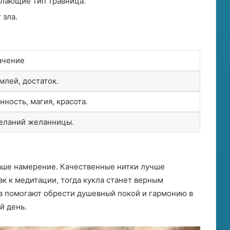
елающие тип травница․
 зла․
ачение
млей, достаток․
нность, магия, красота․
еланий желанницы․
ваше намерение․ Качественные нитки лучше
ак к медитации, тогда кукла станет верным
в помогают обрести душевный покой и гармонию в
й день․