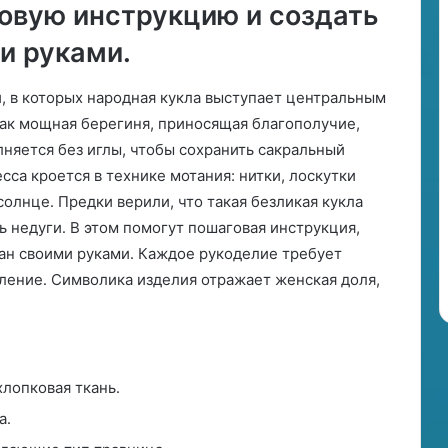
овую инструкцию и создать
о
д
и руками․
и
а
к
, в которых народная кукла выступает центральным
а
как мощная берегиня, приносящая благополучие,
няется без иглы, чтобы сохранить сакральный
сса кроется в технике мотания: нитки, лоскутки
солнце․ Предки верили, что такая безликая кукла
 недуги․ В этом помогут пошаговая инструкция,
ан своими руками․ Каждое рукоделие требует
еление․ Символика изделия отражает женская доля,
хлопковая ткань․
а․