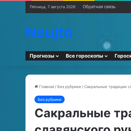
Обратная связь
Пятница, 7 августа 2026
Neujto
Прогнозы
Все гороскопы
Горос
Главная
/
Без рубрики
/
Сакральные традиции сл
Без рубрики
К
Т
а
у
Сакральные тр
к
ф
в
л
славянского ру
ы
и