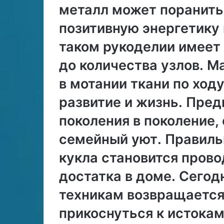
металл может поранить
у
а
?
н
позитивную энергетику 
и
и
таком рукоделии имеет 
н
а
до количества узлов․ М
в мотании ткани по ход
к
о
развитие и жизнь․ Пред
ф
е
поколения в поколение,
й
н
семейный уют․ Правиль
о
кукла становится прово
й
г
достатка в доме․ Сегод
у
щ
техникам возвращается
е
прикоснуться к истокам