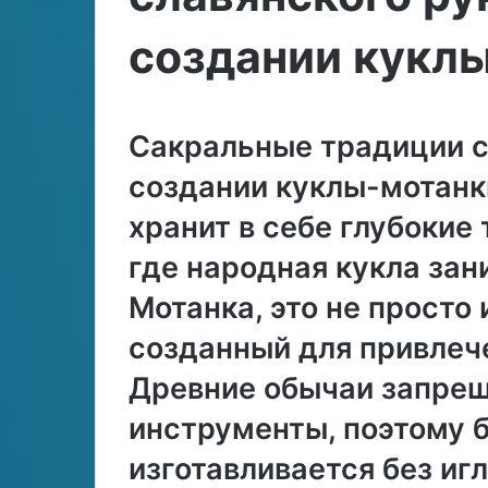
б
:
р
з
создании кукл
29.06.2024
25.06.2024
а
н
Как выбрать принца
Туфли: значени
т
а
по гороскопу?
и в гадании на
ь
ч
п
е
р
Сакральные традиции с
н
и
и
создании куклы-мотанк
н
е
ц
в
хранит в себе глубокие
а
о
п
где народная кукла зан
о
с
н
Мотанка, это не просто
г
е
созданный для привлече
о
и
р
Древние обычаи запре
о
в
с
инструменты, поэтому 
к
г
о
а
изготавливается без иг
п
д