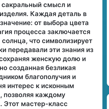
 сакральный смысл и
о
т
изделия․ Каждая деталь в
н
о
значение: от выбора цвета
ш
е
агия процесса заключается
н
у солнца, что символизирует
и
й
ки передавали эти знания из
с
э
 сохраняя женскую долю и
т
и
но созданная безликая
м
дником благополучия и
з
н
ня интерес к исконным
а
к
, позволяя каждому
о
м
․ Этот мастер-класс
з