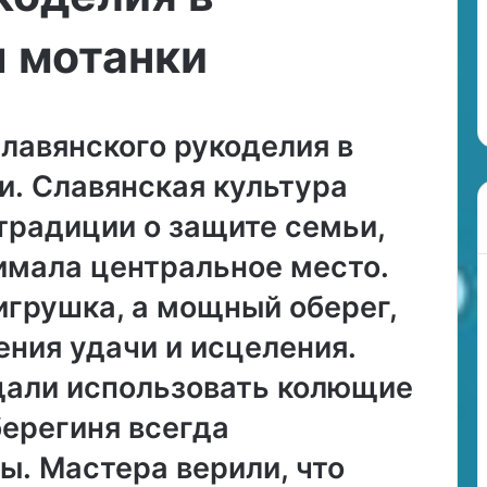
л
25.06.2024
ю
Рыбы в любви: 5 плюсов и 5
ы мотанки
б
е во сне
минусов отношений с этим
в
 кофейной гуще
знаком зодиака
и
:
лавянского рукоделия в
5
п
и․ Славянская культура
л
ю
 традиции о защите семьи,
с
о
имала центральное место․
в
и
 игрушка, а мощный оберег,
5
ния удачи и исцеления․
м
и
щали использовать колющие
н
у
берегиня всегда
с
о
лы․ Мастера верили, что
в