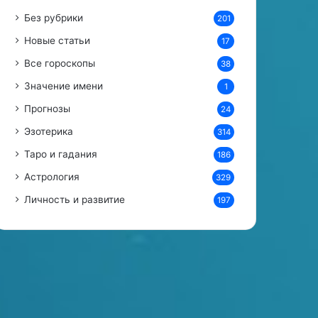
е
Без рубрики
201
м
с
Новые статьи
17
Т
Все гороскопы
о
38
м
Значение имени
1
о
Прогнозы
м
24
в
Эзотерика
314
с
е
Таро и гадания
186
г
Астрология
329
д
а
Личность и развитие
197
в
м
е
с
т
е
.