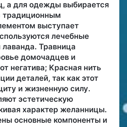
ц, а для одежды выбирается
 с традиционным
лементом выступает
используются лечебные
и лаванда․ Травница
ровье домочадцев и
от негатива; Красная нить
ции деталей, так как этот
щиту и жизненную силу․
ляют эстетическую
кивая характер желанницы․
ены основные компоненты и