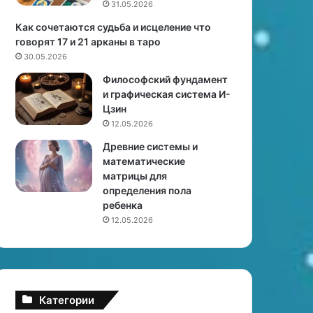
31.05.2026
з
к
и
с
Как сочетаются судьба и исцеление что
Н
п
говорят 17 и 21 арканы в таро
и
е
30.05.2026
к
р
Философский фундамент
о
т
и графическая система И-
л
а
Цзин
ь
12.05.2026
К
и
Древние системы и
д
математические
м
матрицы для
а
определения пола
н
ребенка
.
12.05.2026
«
М
ы
б
у
Категории
д