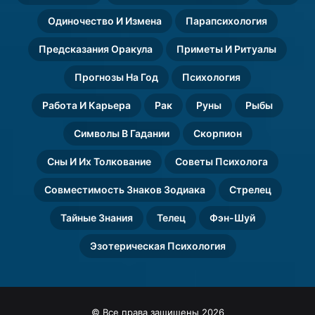
Одиночество И Измена
Парапсихология
Предсказания Оракула
Приметы И Ритуалы
Прогнозы На Год
Психология
Работа И Карьера
Рак
Руны
Рыбы
Символы В Гадании
Скорпион
Сны И Их Толкование
Советы Психолога
Совместимость Знаков Зодиака
Стрелец
Тайные Знания
Телец
Фэн-Шуй
Эзотерическая Психология
© Все права защищены 2026