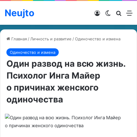
Neujto
Войти
Switch ski
Искат
М
Главная
/
Личность и развитие
/
Одиночество и измена
Одиночество и измена
Один развод на всю жизнь.
Психолог Инга Майер
о причинах женского
одиночества