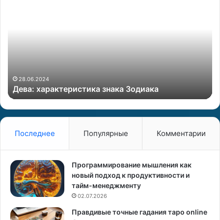
е
а
в
к
а
в
:
н
х
е
а
ш
р
н
а
о
28.06.2024
Дева: характеристика знака Зодиака
к
с
т
т
е
ь
р
в
и
л
Последнее
Популярные
Комментарии
с
и
т
я
и
е
Программирование мышления как
к
т
новый подход к продуктивности и
а
н
тайм-менеджменту
з
а
02.07.2026
н
с
Правдивые точные гадания таро online
а
у