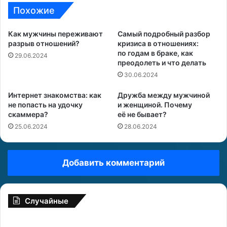
Похожие
Как мужчины переживают
Самый подробный разбор
разрыв отношений?
кризиса в отношениях:
по годам в браке, как
29.06.2024
преодолеть и что делать
30.06.2024
Интернет знакомства: как
Дружба между мужчиной
не попасть на удочку
и женщиной. Почему
скаммера?
её не бывает?
25.06.2024
28.06.2024
Добавить комментарий
Случайные
Д
К