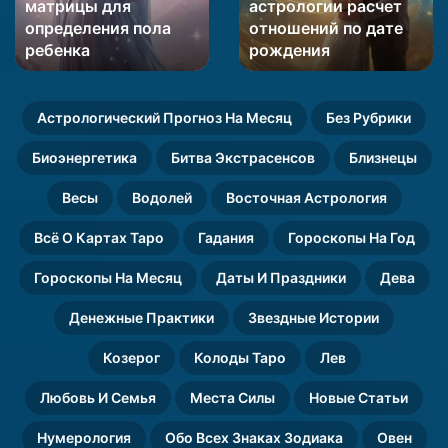
матрицы для
астрологии расчет
для
расчет
определения пола
отношений по дате
определения
отношений
пола
ребенка
по
рождения
ребенка
дате
рождения
Астрологический Прогноз На Месяц
Без Рубрики
Биоэнергетика
Битва Экстрасенсов
Близнецы
Весы
Водолей
Восточная Астрология
Всё О Картах Таро
Гадания
Гороскопы На Год
Гороскопы На Месяц
Даты И Праздники
Дева
Денежные Практики
Звездные Истории
Козерог
Колоды Таро
Лев
Любовь И Семья
Места Силы
Новые Статьи
Нумерология
Обо Всех Знаках Зодиака
Овен