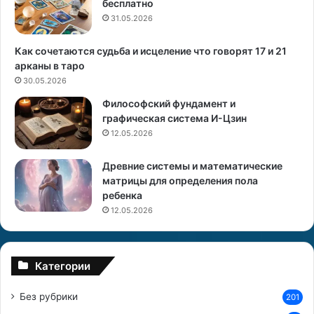
бесплатно
к
д
а
31.05.2026
ь
З
б
о
у
Как сочетаются судьба и исцеление что говорят 17 и 21
д
.
арканы в таро
и
И
30.05.2026
а
з
Философский фундамент и
к
м
графическая система И-Цзин
а
е
12.05.2026
н
и
Древние системы и математические
т
матрицы для определения пола
л
ребенка
и
е
12.05.2026
е
п
л
Категории
а
с
Без рубрики
201
т
и