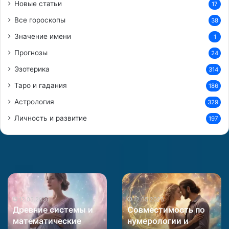
Новые статьи
17
к
Все гороскопы
38
а
?
Значение имени
1
Прогнозы
24
Эзотерика
314
Таро и гадания
186
Астрология
329
Личность и развитие
197
Древние
Совместимость
системы
по
и
12.05.2026
нумерологии
12.05.2026
Древние системы и
Совместимость по
математические
и
математические
нумерологии и
матрицы
астрологии