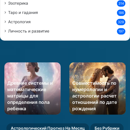
Эзотерика
314
Таро и гадания
186
Астрология
329
Личность и развитие
197
Древние
Совместимость
системы
по
и
12.05.2026
нумерологии
12.05.2026
Древние системы и
Совместимость по
математические
и
математические
нумерологии и
матрицы
астрологии
матрицы для
астрологии расчет
для
расчет
определения пола
отношений по дате
определения
отношений
пола
ребенка
по
рождения
ребенка
дате
рождения
Астрологический Прогноз На Месяц
Без Рубрики