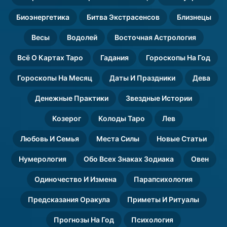
Биоэнергетика
Битва Экстрасенсов
Близнецы
Весы
Водолей
Восточная Астрология
Всё О Картах Таро
Гадания
Гороскопы На Год
Гороскопы На Месяц
Даты И Праздники
Дева
Денежные Практики
Звездные Истории
Козерог
Колоды Таро
Лев
Любовь И Семья
Места Силы
Новые Статьи
Нумерология
Обо Всех Знаках Зодиака
Овен
Одиночество И Измена
Парапсихология
Предсказания Оракула
Приметы И Ритуалы
Прогнозы На Год
Психология