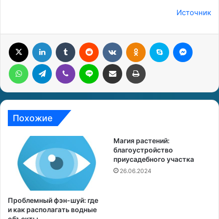
Источник
X
LinkedIn
Tumblr
Reddit
Вконтакте
Одноклассники
Skype
Messenger
WhatsApp
Telegram
Viber
Line
Поделиться через электронную почту
Печатать
Похожие
Магия растений:
благоустройство
приусадебного участка
26.06.2024
Проблемный фэн-шуй: где
и как располагать водные
объекты