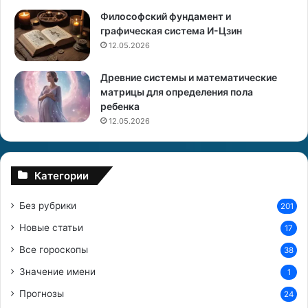
и
з
Философский фундамент и
я
о
графическая система И-Цзин
к
д
12.05.2026
а
и
р
а
Древние системы и математические
т
к
матрицы для определения пола
а
ребенка
12.05.2026
Категории
Без рубрики
201
Новые статьи
17
Все гороскопы
38
Значение имени
1
Прогнозы
24