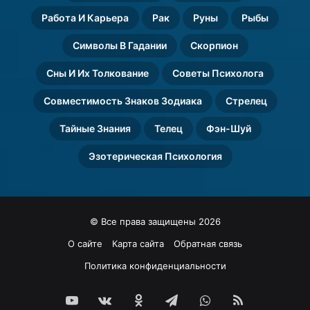
Работа И Карьера
Рак
Руны
Рыбы
Символы В Гадании
Скорпион
Сны И Их Толкование
Советы Психолога
Совместимость Знаков Зодиака
Стрелец
Тайные Знания
Телец
Фэн-Шуй
Эзотерическая Психология
© Все права защищены 2026
О сайте
Карта сайта
Обратная связь
Политика конфиденциальности
YouTube
vk.com
Одноклассники
Telegram
WhatsApp
RSS