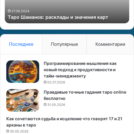
а
н
н
:
27.06.2024
Таро Шаманов: расклады и значения карт
о
х
в
а
:
р
р
а
а
к
Последнее
Популярные
Комментарии
с
т
к
е
л
р
Программирование мышления как
а
и
новый подход к продуктивности и
д
с
тайм-менеджменту
ы
т
02.07.2026
и
и
Правдивые точные гадания таро online
к
бесплатно
з
а
н
31.05.2026
з
а
н
ч
а
Как сочетаются судьба и исцеление что говорят 17 и 21
е
к
арканы в таро
н
а
30.05.2026