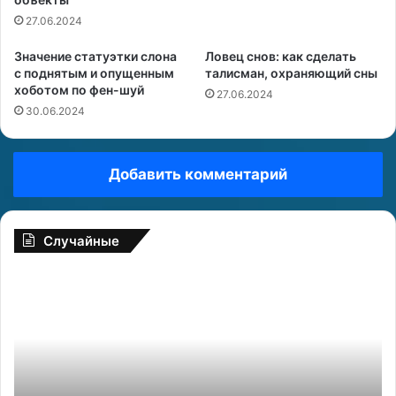
27.06.2024
Значение статуэтки слона
Ловец снов: как сделать
с поднятым и опущенным
талисман, охраняющий сны
хоботом по фен-шуй
27.06.2024
30.06.2024
Добавить комментарий
Случайные
Т
С
а
к
р
о
о
р
Ш
п
а
и
м
о