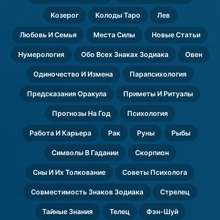
Козерог
Колоды Таро
Лев
Любовь И Семья
Места Силы
Новые Статьи
Нумерология
Обо Всех Знаках Зодиака
Овен
Одиночество И Измена
Парапсихология
Предсказания Оракула
Приметы И Ритуалы
Прогнозы На Год
Психология
Работа И Карьера
Рак
Руны
Рыбы
Символы В Гадании
Скорпион
Сны И Их Толкование
Советы Психолога
Совместимость Знаков Зодиака
Стрелец
Тайные Знания
Телец
Фэн-Шуй