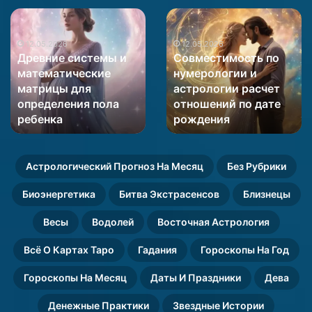
Древние
Совместимость
системы
по
и
12.05.2026
нумерологии
12.05.2026
Древние системы и
Совместимость по
математические
и
математические
нумерологии и
матрицы
астрологии
матрицы для
астрологии расчет
для
расчет
определения пола
отношений по дате
определения
отношений
пола
ребенка
по
рождения
ребенка
дате
рождения
Астрологический Прогноз На Месяц
Без Рубрики
Биоэнергетика
Битва Экстрасенсов
Близнецы
Весы
Водолей
Восточная Астрология
Всё О Картах Таро
Гадания
Гороскопы На Год
Гороскопы На Месяц
Даты И Праздники
Дева
Денежные Практики
Звездные Истории