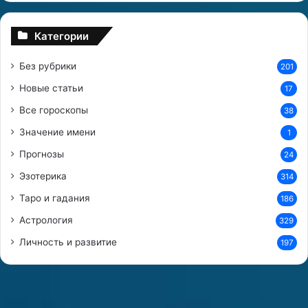
д
а
Категории
.
Н
Без рубрики
201
а
п
Новые статьи
17
р
Все гороскопы
38
я
ж
Значение имени
1
е
Прогнозы
н
24
н
Эзотерика
314
ы
Таро и гадания
й
186
я
Астрология
329
н
в
Личность и развитие
197
а
р
ь