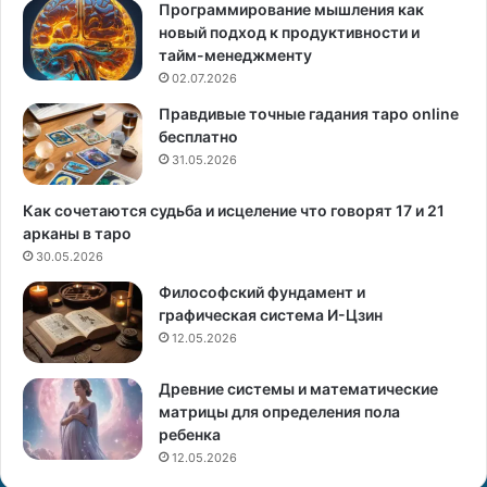
(
р
Программирование мышления как
ж
о
новый подход к продуктивности и
е
г
тайм-менеджменту
н
н
02.07.2026
щ
о
Правдивые точные гадания таро online
и
з
бесплатно
н
н
а
31.05.2026
а
)
—
я
Как сочетаются судьба и исцеление что говорят 17 и 21
Л
н
арканы в таро
е
в
30.05.2026
в
а
Философский фундамент и
(
р
графическая система И-Цзин
м
ь
12.05.2026
у
2
ж
0
Древние системы и математические
ч
2
матрицы для определения пола
и
2
ребенка
н
а
г
12.05.2026
)
о