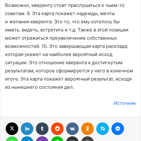
Возможно, кверенту стоит прислушаться к чьим-то
советам. 9. Эта карта покажет надежды, мечты
и желания кверента. Это то, что ему хотелось бы
иметь, видеть, встретить и т.д. Также в этой позиции
может отражаться преувеличение собственных
возможностей. 10. Это завершающая карта расклада,
которая укажет на наиболее вероятный исход
ситуации. Это отношение кверента к достигнутым
результатам, которое сформируется у него в конечном
итоге. Эта карта покажет вероятный результат, исходя
из нынешнего состояния дел.
Источник
X
LinkedIn
Tumblr
Reddit
Вконтакте
Одноклассники
Skype
Messenger
WhatsApp
Telegram
Viber
Line
Поделиться через электронную почту
Печатать