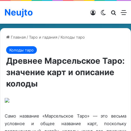
Neujto
Войти
Switch ski
Искат
М
Главная
/
Таро и гадания
/
Колоды таро
Колоды таро
Древнее Марсельское Таро:
значение карт и описание
колоды
Само название «Марсельское Таро» — это весьма
условное и общее название карт, поскольку