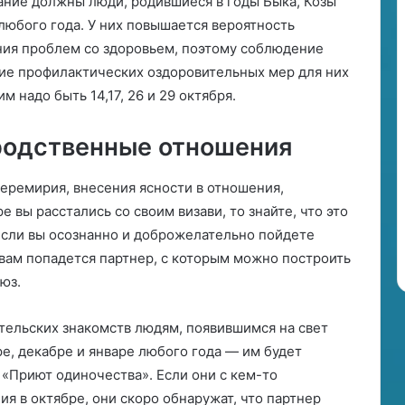
ание должны люди, родившиеся в годы Быка, Козы
ь
 любого года. У них повышается вероятность
с
я
ния проблем со здоровьем, поэтому соблюдение
в
тие профилактических оздоровительных мер для них
т
 надо быть 14,17, 26 и 29 октября.
о
р
 родственные отношения
о
й
р
перемирия, внесения ясности в отношения,
е
е вы расстались со своим визави, то знайте, что это
б
 если вы осознанно и доброжелательно пойдете
е
н
 вам попадется партнер, с которым можно построить
о
юз.
к
тельских знакомств людям, появившимся на свет
ре, декабре и январе любого года — им будет
 «Приют одиночества». Если они с кем-то
ия в октябре, они скоро обнаружат, что партнер