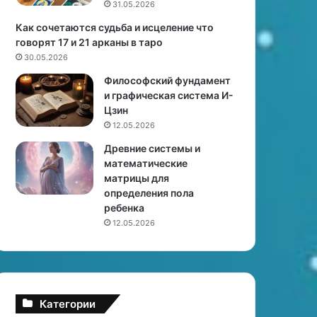
31.05.2026
а
в
к
о
Как сочетаются судьба и исцеление что
(
п
говорят 17 и 21 арканы в таро
м
р
30.05.2026
у
и
Философский фундамент
ж
у
и графическая система И-
ч
с
Цзин
и
а
12.05.2026
н
д
а
е
Древние системы и
)
б
математические
н
матрицы для
о
определения пола
г
ребенка
о
12.05.2026
у
ч
а
с
т
Категории
к