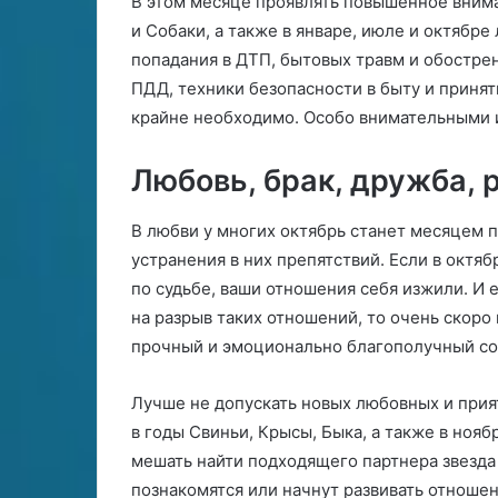
В этом месяце проявлять повышенное вним
е
и Собаки, а также в январе, июле и октябре
л
е
попадания в ДТП, бытовых травм и обостре
с
ПДД, техники безопасности в быту и приня
н
крайне необходимо. Особо внимательными им
о
г
Любовь, брак, дружба,
о
о
п
В любви у многих октябрь станет месяцем 
ы
устранения в них препятствий. Если в октябр
т
по судьбе, ваши отношения себя изжили. И
а
на разрыв таких отношений, то очень скоро
прочный и эмоционально благополучный со
Лучше не допускать новых любовных и прия
в годы Свиньи, Крысы, Быка, а также в нояб
мешать найти подходящего партнера звезда
познакомятся или начнут развивать отношен