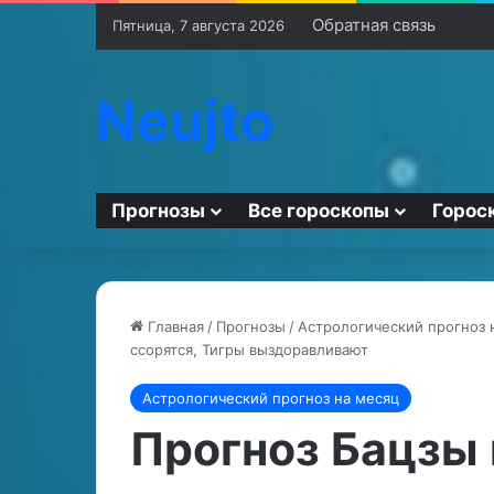
Обратная связь
Пятница, 7 августа 2026
Neujto
Прогнозы
Все гороскопы
Горос
Главная
/
Прогнозы
/
Астрологический прогноз 
ссорятся, Тигры выздоравливают
К
М
Астрологический прогноз на месяц
а
е
к
х
Прогноз Бацзы 
в
а
л
н