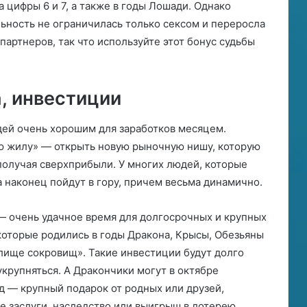
 цифры 6 и 7, а также в годы Лошади. Однако
льность не ограничилась только сексом и переросла
 партнеров, так что используйте этот бонус судьбы
а, инвестиции
ей очень хорошим для заработков месяцем.
ую жилу» — открыть новую рыночную нишу, которую
 получая сверхприбыли. У многих людей, которые
а наконец пойдут в гору, причем весьма динамично.
 — очень удачное время для долгосрочных и крупных
которые родились в годы Дракона, Крысы, Обезьяны
илище сокровищ». Такие инвестиции будут долго
укрупняться. А Дракончики могут в октябре
 — крупный подарок от родных или друзей,
е заслуги, наследство или выигрыш в лотерею,