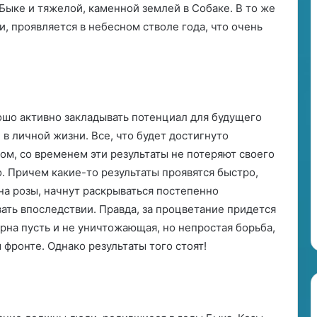
Быке и тяжелой, каменной землей в Собаке. В то же
Р
, проявляется в небесном стволе года, что очень
у
д
к
о
в
с
рошо активно закладывать потенциал для будущего
к
в личной жизни. Все, что будет достигнуто
о
том, со временем эти результаты не потеряют своего
й
о. Причем какие-то результаты проявятся быстро,
м
о
тона розы, начнут раскрываться постепенно
ж
вать впоследствии. Правда, за процветание придется
е
рна пусть и не уничтожающая, но непростая борьба,
т
 фронте. Однако результаты того стоят!
р
о
д
и
т