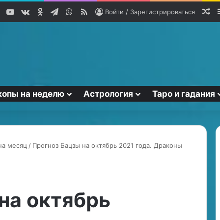
YouTube
vk.com
Одноклассники
Telegram
WhatsApp
RSS
Сл
Войти / Зарегистрироваться
копы на неделю
Астрология
Таро и гадания
на месяц
/
Прогноз Бацзы на октябрь 2021 года. Драконы
Р
а
з
на октябрь
в
о