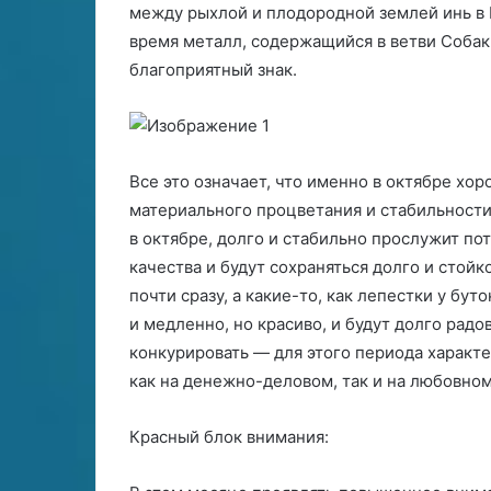
между рыхлой и плодородной землей инь в 
т
е
время металл, содержащийся в ветви Собаки
о
благоприятный знак.
р
е
т
и
ч
Все это означает, что именно в октябре хо
е
материального процветания и стабильности 
с
в октябре, долго и стабильно прослужит по
к
качества и будут сохраняться долго и стойк
а
я
почти сразу, а какие-то, как лепестки у бу
б
и медленно, но красиво, и будут долго радо
а
конкурировать — для этого периода характе
з
как на денежно-деловом, так и на любовном
а
в
н
Красный блок внимания:
е
т