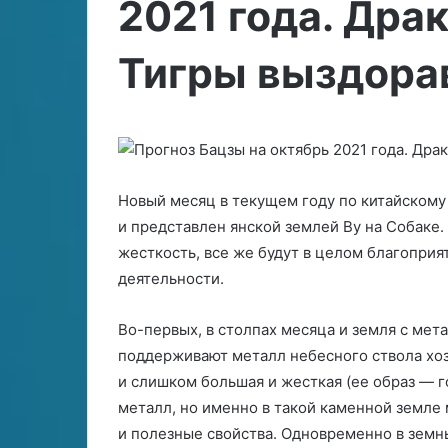
2021 года. Дра
ю
и
27.04.2026
б
з
Механизмы от
и
м
сознания и те
Тигры выздора
29.06.2024
т
ы
Как влюбить в себя Стрельца?
внетелесного 
ь
о
в
т
д
с
е
е
л
б
е
Новый месяц в текущем году по китайскому 
я
н
и представлен янской землей Ву на Собаке.
С
и
жесткость, все же будут в целом благоприя
т
я
р
с
деятельности.
е
о
л
з
Во-первых, в столпах месяца и земля с мет
ь
н
поддерживают металл небесного ствола хоз
ц
а
а
н
и слишком большая и жесткая (ее образ — г
?
и
металл, но именно в такой каменной земле 
я
и полезные свойства. Одновременно в земны
и