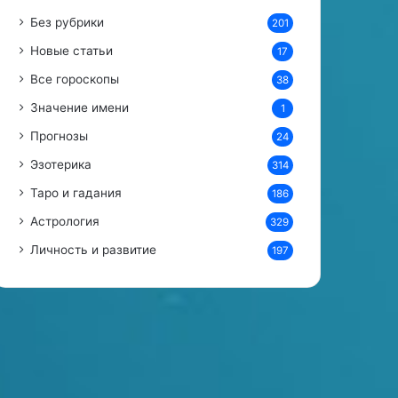
а
Без рубрики
201
Новые статьи
17
Все гороскопы
38
Значение имени
1
Прогнозы
24
Эзотерика
314
Таро и гадания
186
Астрология
329
Личность и развитие
197