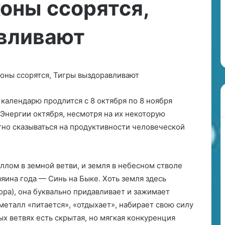
коны ссорятся,
д
28.06.2024
а
деления
Развода не будет: у Плющенк
н
оретическая база
и Рудковской может родиться
вливают
е
опыта
второй ребенок
б
у
д
е
т
календарю продлится с 8 октября по 8 ноября
:
 Энергии октября, несмотря на их некоторую
у
тно сказываться на продуктивности человеческой
П
л
ю
аллом в земной ветви, и земля в небесном стволе
щ
яина года — Синь на Быке. Хоть земля здесь
е
н
ора), она буквально придавливает и зажимает
к
металл «питается», «отдыхает», набирает свою силу
о
х ветвях есть скрытая, но мягкая конкуренция
и