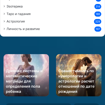
Эзотерика
314
Таро и гадания
186
Астрология
329
Личность и развитие
197
Древние
Совместимость
системы
по
и
12.05.2026
нумерологии
12.05.2026
Древние системы и
Совместимость по
математические
и
математические
нумерологии и
матрицы
астрологии
матрицы для
астрологии расчет
для
расчет
определения пола
отношений по дате
определения
отношений
пола
ребенка
по
рождения
ребенка
дате
рождения