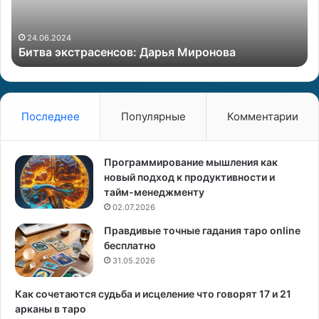
к
а
с
в
т
24.06.2024
Битва экстрасенсов: Дарья Миронова
р
н
а
а
с
ш
е
е
н
й
Последнее
Популярные
Комментарии
с
ж
о
и
в
з
Программирование мышления как
:
н
новый подход к продуктивности и
Д
и
тайм-менеджменту
а
:
02.07.2026
р
ч
Правдивые точные гадания таро online
ь
т
бесплатно
я
о
М
31.05.2026
п
и
р
р
а
Как сочетаются судьба и исцеление что говорят 17 и 21
о
в
арканы в таро