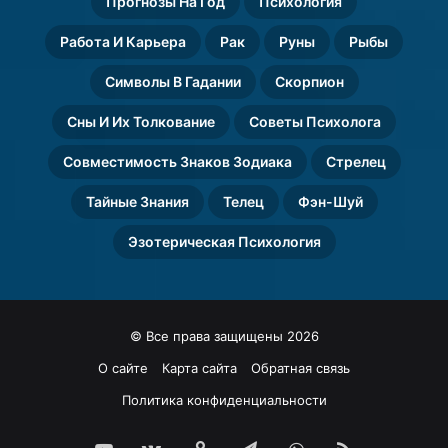
Прогнозы На Год
Психология
Работа И Карьера
Рак
Руны
Рыбы
Символы В Гадании
Скорпион
Сны И Их Толкование
Советы Психолога
Совместимость Знаков Зодиака
Стрелец
Тайные Знания
Телец
Фэн-Шуй
Эзотерическая Психология
© Все права защищены 2026
О сайте
Карта сайта
Обратная связь
Политика конфиденциальности