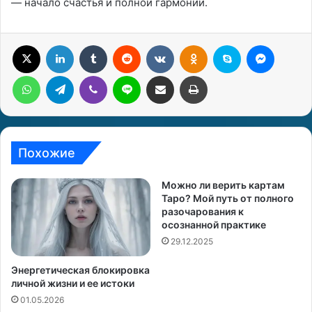
— начало счастья и полной гармонии.
X
LinkedIn
Tumblr
Reddit
Вконтакте
Одноклассники
Skype
Messenger
WhatsApp
Telegram
Viber
Line
Поделиться через электронную почту
Печатать
Похожие
Можно ли верить картам
Таро? Мой путь от полного
разочарования к
осознанной практике
29.12.2025
Энергетическая блокировка
личной жизни и ее истоки
01.05.2026