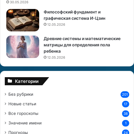
н
д
30.05.2026
о
а
Философский фундамент и
в
,
графическая система И-Цзин
а
а
12.05.2026
ч
Древние системы и математические
т
матрицы для определения пола
о
ребенка
—
12.05.2026
в
ы
д
Категории
у
м
Без рубрики
201
к
и
Новые статьи
17
?
Все гороскопы
38
Значение имени
1
Прогнозы
24