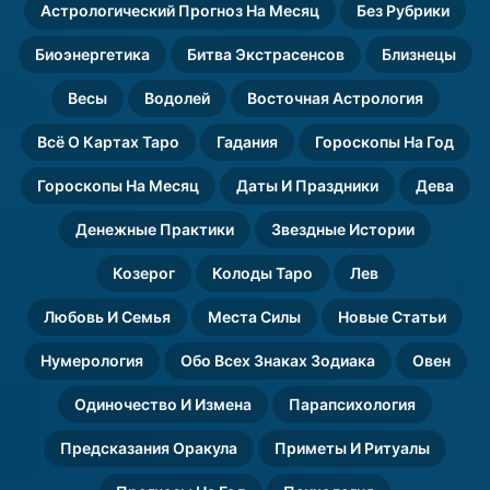
Астрологический Прогноз На Месяц
Без Рубрики
Биоэнергетика
Битва Экстрасенсов
Близнецы
Весы
Водолей
Восточная Астрология
Всё О Картах Таро
Гадания
Гороскопы На Год
Гороскопы На Месяц
Даты И Праздники
Дева
Денежные Практики
Звездные Истории
Козерог
Колоды Таро
Лев
Любовь И Семья
Места Силы
Новые Статьи
Нумерология
Обо Всех Знаках Зодиака
Овен
Одиночество И Измена
Парапсихология
Предсказания Оракула
Приметы И Ритуалы