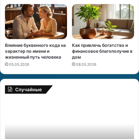
Влияние буквенного кода на
Как привлечь богатство и
характер по имени и
финансовое благополучие в
жизненный путь человека
дом
05.05.2026
08.05.2026
Случайные
Б
М
и
и
т
с
в
т
а
и
э
к